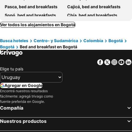
Pasca, bed and breakfasts
Cajicá, bed and breakfasts
Sopó, bed and breakfasts
Chía, bed and breakfasts
Fusagasugá, bed and breakfasts
Guasca, bed and breakfasts
Ver todos los alojamientos en Bogotá
Subachoque, bed and breakfasts
Guatavita, bed and breakfasts
Busca hoteles
Centro- y Sudamérica
Colombia
Bogotá
Tocancipá, bed and breakfasts
El Colegio, bed and breakfasts
Bogotá
Bed and breakfast en Bogotá
Tabio, bed and breakfasts
Facebook
Twitter
Insta
Yo
Elige tu país
Agregar en Google
Encontrá nuestros resultados
fácilmente: agregá trivago como
fuente preferida en Google.
Compañía
Nuestros productos