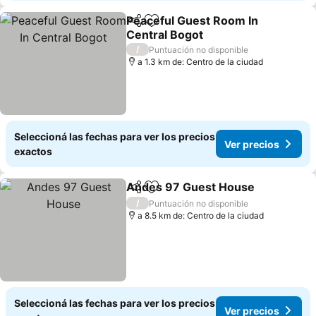
Peaceful Guest Room In
Compartir
Añadir a favoritos
Central Bogot
Ver precios
/
Puntuación no disponible
a 1.3 km de: Centro de la ciudad
Seleccioná las fechas para ver los precios
Ver precios
exactos
Andes 97 Guest House
Compartir
Añadir a favoritos
Ver
/
Puntuación no disponible
a 8.5 km de: Centro de la ciudad
Seleccioná las fechas para ver los precios
Ver precios