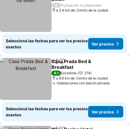
Ver precios
/
Puntuación no disponible
a 2.4 km de: Centro de la ciudad
Seleccioná las fechas para ver los precios
Ver precios
exactos
Casa Prada Bed &
Compartir
Añadir a favoritos
Breakfast
Ver precios
9,1
Excelente
274
a 8.6 km de: Centro de la ciudad
Habitaciones con balcón privado
Ver prec
Seleccioná las fechas para ver los precios
Ver precios
exactos