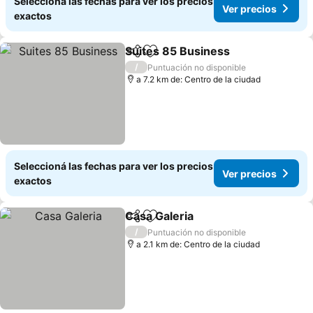
Seleccioná las fechas para ver los precios
Ver precios
exactos
Suites 85 Business
Compartir
Añadir a favoritos
Ver pre
/
Puntuación no disponible
a 7.2 km de: Centro de la ciudad
Seleccioná las fechas para ver los precios
Ver precios
exactos
Casa Galeria
Compartir
Añadir a favoritos
Ver precios
/
Puntuación no disponible
a 2.1 km de: Centro de la ciudad