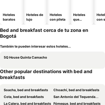
Hoteles
Hoteles de
Hoteles
Hoteles
Hote
baratos
lujo
con pileta
que
con 
aceptan
mascotas
Bed and breakfast cerca de tu zona en
Bogotá
También te pueden interesar estos hoteles...
5Q House Quinta Camacho
Other popular destinations with bed and
breakfasts
Soacha, bed and breakfasts
Choachí, bed and breakfasts
Cota, bed and breakfasts
San Antonio del Tequendama, bed and breakfasts
La Calera, bed and breakfasts
Fómeque, bed and breakfasts