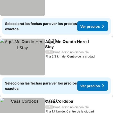
Seleccioná las fechas para ver los precios
Ver precios
exactos
Aqui Me Quedo Here I
Compartir
Añadir a favoritos
Stay
Ver precios
/
Puntuación no disponible
a 2.3 km de: Centro de la ciudad
Seleccioná las fechas para ver los precios
Ver precios
exactos
Casa Cordoba
Compartir
Añadir a favoritos
Ver precios
/
Puntuación no disponible
a 1.7 km de: Centro de la ciudad