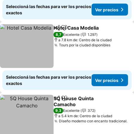
Seleccioná las fechas para ver los precios
Ver precios
exactos
Hotel Casa Modelia
Compartir
Añadir a favoritos
Ver pre
8,7
Excelente
1.297
a 7.8 km de: Centro de la ciudad
Tours por la ciudad disponibles
Ver precio
Seleccioná las fechas para ver los precios
Ver precios
exactos
5Q House Quinta
Compartir
Añadir a favoritos
Camacho
Ver precios
9,3
Excelente
372
a 5.4 km de: Centro de la ciudad
Diseño moderno con encanto tradicional.
Ve