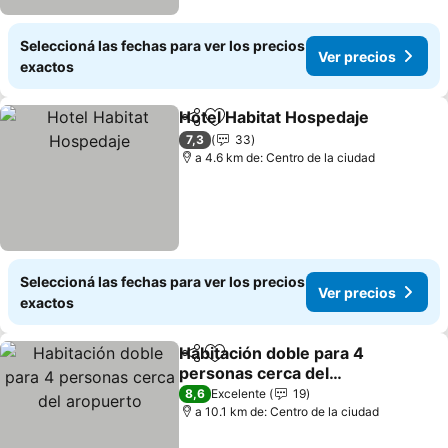
Seleccioná las fechas para ver los precios
Ver precios
exactos
Hotel Habitat Hospedaje
Compartir
Añadir a favoritos
Ve
7,3
33
a 4.6 km de: Centro de la ciudad
Seleccioná las fechas para ver los precios
Ver precios
exactos
Habitación doble para 4
Compartir
Añadir a favoritos
personas cerca del
aropuerto
Ver precios
8,6
Excelente
19
a 10.1 km de: Centro de la ciudad