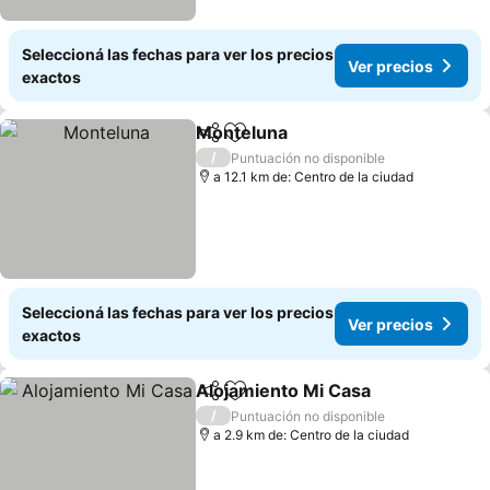
Seleccioná las fechas para ver los precios
Ver precios
exactos
Monteluna
Compartir
Añadir a favoritos
Ver precios
/
Puntuación no disponible
a 12.1 km de: Centro de la ciudad
Seleccioná las fechas para ver los precios
Ver precios
exactos
Alojamiento Mi Casa
Compartir
Añadir a favoritos
Ver p
/
Puntuación no disponible
a 2.9 km de: Centro de la ciudad