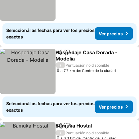
Seleccioná las fechas para ver los precios
Ver precios
exactos
Hospedaje Casa Dorada -
Compartir
Añadir a favoritos
Modelia
Ver precios
/
Puntuación no disponible
a 7.7 km de: Centro de la ciudad
Seleccioná las fechas para ver los precios
Ver precios
exactos
Bamuka Hostal
Compartir
Añadir a favoritos
Ver precios
/
Puntuación no disponible
a 6.3 km de: Centro de la ciudad