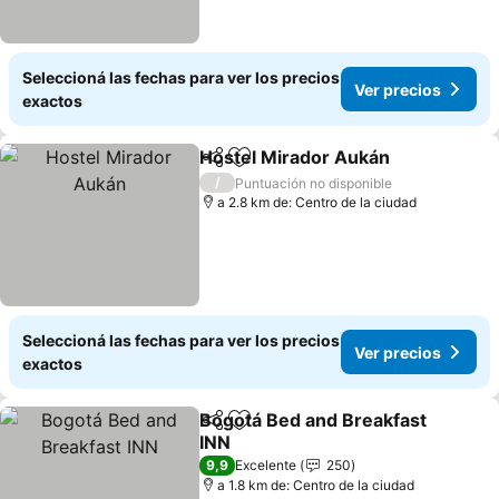
Seleccioná las fechas para ver los precios
Ver precios
exactos
Hostel Mirador Aukán
Compartir
Añadir a favoritos
Ver 
/
Puntuación no disponible
a 2.8 km de: Centro de la ciudad
Seleccioná las fechas para ver los precios
Ver precios
exactos
Bogotá Bed and Breakfast
Compartir
Añadir a favoritos
INN
Ver precios
9,9
Excelente
250
a 1.8 km de: Centro de la ciudad