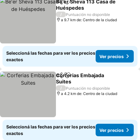
Be'er Sheva 113 Casa de
Compartir
Añadir a favoritos
Huéspedes
Ver precios
/
Puntuación no disponible
a 9.7 km de: Centro de la ciudad
Seleccioná las fechas para ver los precios
Ver precios
exactos
Corferias Embajada
Compartir
Añadir a favoritos
Suites
Ver precios
/
Puntuación no disponible
a 4.2 km de: Centro de la ciudad
Seleccioná las fechas para ver los precios
Ver precios
exactos