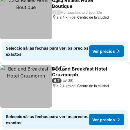
Casa Reales Hotel
Compartir
Añadir a favoritos
Boutique
Ver precios
/
Puntuación no disponible
a 2.4 km de: Centro de la ciudad
Seleccioná las fechas para ver los precios
Ver precios
exactos
Bed and Breakfast Hotel
Compartir
Añadir a favoritos
Cruzmorph
Ver precios
6,7
25
a 2.4 km de: Centro de la ciudad
Seleccioná las fechas para ver los precios
Ver precios
exactos