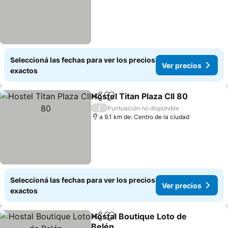
Seleccioná las fechas para ver los precios
Ver precios
exactos
Hostel Titan Plaza Cll 80
Compartir
Añadir a favoritos
Ve
/
Puntuación no disponible
a 9.1 km de: Centro de la ciudad
Seleccioná las fechas para ver los precios
Ver precios
exactos
Hostal Boutique Loto de
Compartir
Añadir a favoritos
Belén