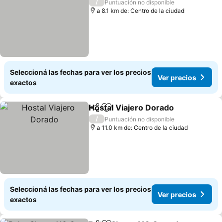
/
Puntuación no disponible
a 8.1 km de: Centro de la ciudad
Seleccioná las fechas para ver los precios
Ver precios
exactos
Hostal Viajero Dorado
Compartir
Añadir a favoritos
Ver 
/
Puntuación no disponible
a 11.0 km de: Centro de la ciudad
Seleccioná las fechas para ver los precios
Ver precios
exactos