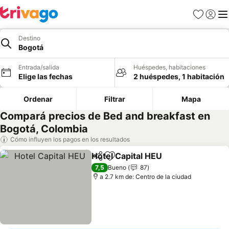
Favoritos
Iniciar 
Me
Destino
Bogotá
Entrada/salida
Huéspedes, habitaciones
Elige las fechas
2 huéspedes, 1 habitación
Ordenar
Filtrar
Mapa
Compará precios de Bed and breakfast en
Bogotá, Colombia
Cómo influyen los pagos en los resultados
Hotel Capital HEU
Compartir
Añadir a favoritos
Ver prec
7,5
Bueno
87
a 2.7 km de: Centro de la ciudad