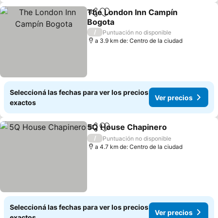
The London Inn Campín
Compartir
Añadir a favoritos
Bogota
Ver precios
/
Puntuación no disponible
a 3.9 km de: Centro de la ciudad
Seleccioná las fechas para ver los precios
Ver precios
exactos
5Q House Chapinero
Compartir
Añadir a favoritos
Ver p
/
Puntuación no disponible
a 4.7 km de: Centro de la ciudad
Seleccioná las fechas para ver los precios
Ver precios
exactos