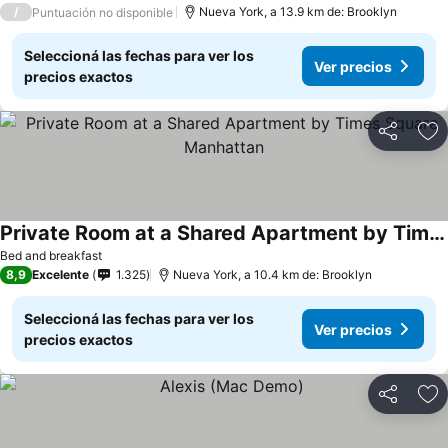
/
Nueva York, a 13.9 km de: Brooklyn
Puntuación no disponible
Seleccioná las fechas para ver los
Ver precios
precios exactos
Compartir
Añ
Private Room at a Shared Apartment by Times Square Manhattan
Bed and breakfast
8,9
Excelente
1.325
Nueva York, a 10.4 km de: Brooklyn
Seleccioná las fechas para ver los
Ver precios
precios exactos
Compartir
Añ