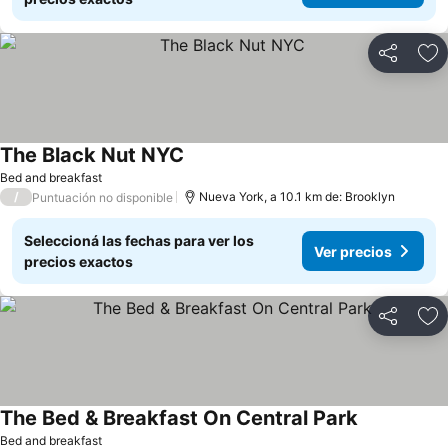
Compartir
Añ
The Black Nut NYC
Bed and breakfast
/
Nueva York, a 10.1 km de: Brooklyn
Puntuación no disponible
Seleccioná las fechas para ver los
Ver precios
precios exactos
Compartir
Añ
The Bed & Breakfast On Central Park
Bed and breakfast