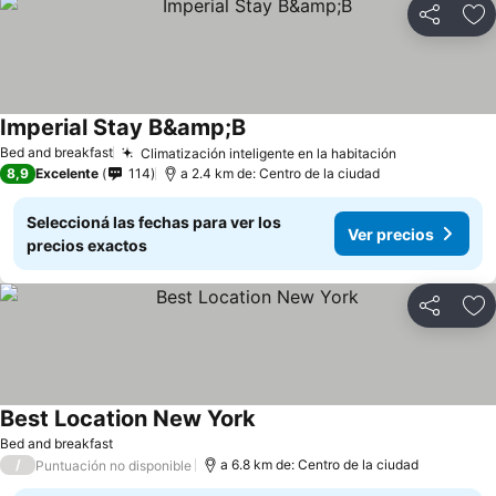
Compartir
Añ
Imperial Stay B&amp;B
Bed and breakfast
Climatización inteligente en la habitación
8,9
Excelente
114
a 2.4 km de: Centro de la ciudad
Seleccioná las fechas para ver los
Ver precios
precios exactos
Compartir
Añ
Best Location New York
Bed and breakfast
/
a 6.8 km de: Centro de la ciudad
Puntuación no disponible