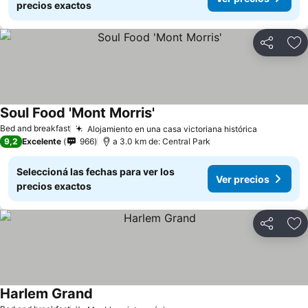
precios exactos
Compartir
Añ
Soul Food 'Mont Morris'
Bed and breakfast
Alojamiento en una casa victoriana histórica
9,2
Excelente
966
a 3.0 km de: Central Park
Seleccioná las fechas para ver los
Ver precios
precios exactos
Compartir
Añ
Harlem Grand