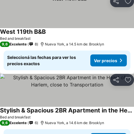
Compartir
Añ
West 119th B&B
Bed and breakfast
9,6
Excelente
8
Nueva York, a 14.5 km de: Brooklyn
Seleccioná las fechas para ver los
Ver precios
precios exactos
Compartir
Añ
Stylish & Spacious 2BR Apartment in the Heart of Harlem, close to Transportation
Bed and breakfast
9,6
Excelente
6
Nueva York, a 14.6 km de: Brooklyn