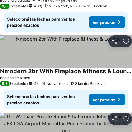
Bed and breakfast
Muebles vintage únicos
8,8
Excelente
438
Nueva York, a 15.0 km de: Brooklyn
Seleccioná las fechas para ver los
Ver precios
precios exactos
Compartir
Añ
Nmodern 2br With Fireplace &fitness & Lounge
Bed and breakfast
8,8
Excelente
47
Nueva York, a 12.8 km de: Brooklyn
Seleccioná las fechas para ver los
Ver precios
precios exactos
Compartir
Añ