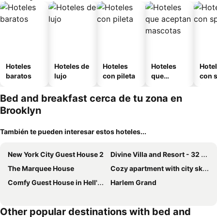
Hoteles
Hoteles de
Hoteles
Hoteles
Hote
baratos
lujo
con pileta
que
con 
aceptan
mascotas
Bed and breakfast cerca de tu zona en
Brooklyn
También te pueden interesar estos hoteles...
New York City Guest House 2
Divine Villa and Resort - 32 Evergreen
The Marquee House
Cozy apartment with city skyline. Easy commute midtown Manhattan.
Comfy Guest House in Hell's Kitchen
Harlem Grand
Other popular destinations with bed and