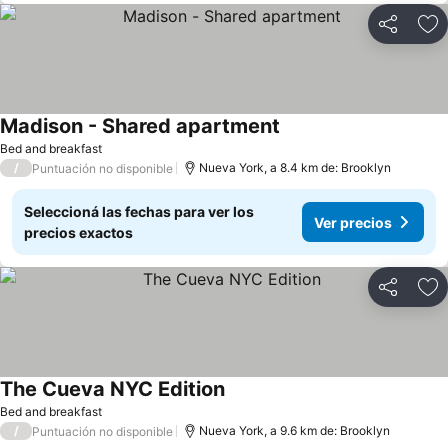
Compartir
Añ
Madison - Shared apartment
Bed and breakfast
/
Nueva York, a 8.4 km de: Brooklyn
Puntuación no disponible
Seleccioná las fechas para ver los
Ver precios
precios exactos
Compartir
Añ
The Cueva NYC Edition
Bed and breakfast
/
Nueva York, a 9.6 km de: Brooklyn
Puntuación no disponible