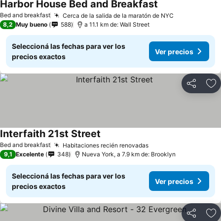
Harbor House Bed and Breakfast
Bed and breakfast
Cerca de la salida de la maratón de NYC
8,2
Muy bueno
588
a 11.1 km de: Wall Street
Seleccioná las fechas para ver los
Ver precios
precios exactos
Compartir
Añ
Interfaith 21st Street
Bed and breakfast
Habitaciones recién renovadas
9,1
Excelente
348
Nueva York, a 7.9 km de: Brooklyn
Seleccioná las fechas para ver los
Ver precios
precios exactos
Compartir
Añ