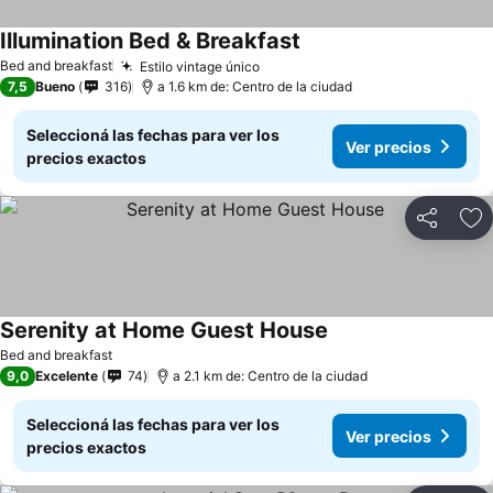
Illumination Bed & Breakfast
Bed and breakfast
Estilo vintage único
7,5
Bueno
316
a 1.6 km de: Centro de la ciudad
Seleccioná las fechas para ver los
Ver precios
precios exactos
Compartir
Añ
Serenity at Home Guest House
Bed and breakfast
9,0
Excelente
74
a 2.1 km de: Centro de la ciudad
Seleccioná las fechas para ver los
Ver precios
precios exactos