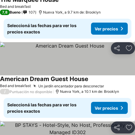
Bed and breakfast
7,8
Bueno
107
Nueva York, a 9.7 km de: Brooklyn
Seleccioná las fechas para ver los
Ver precios
precios exactos
Compartir
Añ
American Dream Guest House
Bed and breakfast
Un jardín encantador para desconectar
/
Nueva York, a 10.1 km de: Brooklyn
Puntuación no disponible
Seleccioná las fechas para ver los
Ver precios
precios exactos
Compartir
Añ