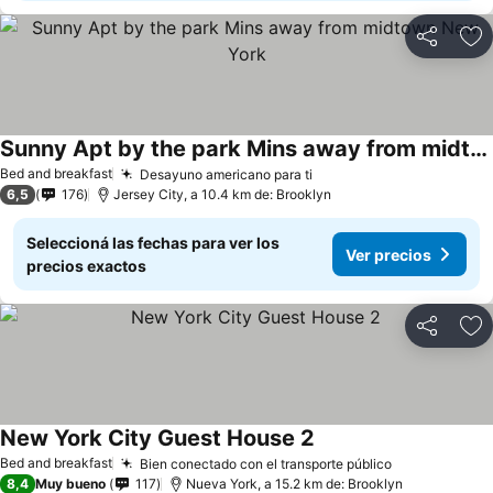
Compartir
Añ
Sunny Apt by the park Mins away from midtown New York
Bed and breakfast
Desayuno americano para ti
6,5
176
Jersey City, a 10.4 km de: Brooklyn
Seleccioná las fechas para ver los
Ver precios
precios exactos
Compartir
Añ
New York City Guest House 2
Bed and breakfast
Bien conectado con el transporte público
8,4
Muy bueno
117
Nueva York, a 15.2 km de: Brooklyn