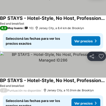
BP STAYS - Hotel-Style, No Host, Professionally Managed ID302
Bed and breakfast
8,2
Muy bueno
10
Jersey City, a 8.4 km de: Brooklyn
Seleccioná las fechas para ver los
Ver precios
precios exactos
Compartir
Añ
BP STAYS - Hotel-Style, No Host, Professionally Managed ID286
Bed and breakfast
/
Jersey City, a 10.9 km de: Brooklyn
Puntuación no disponible
Seleccioná las fechas para ver los
Ver precios
precios exactos