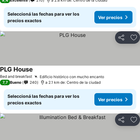
9,4
Excelente
210
a 2.8 km de: Centro de la ciudad
Seleccioná las fechas para ver los
Ver precios
precios exactos
Compartir
Añ
PLG House
Bed and breakfast
Edificio histórico con mucho encanto
7,7
Bueno
240
a 2.1 km de: Centro de la ciudad
Seleccioná las fechas para ver los
Ver precios
precios exactos
Compartir
Añ