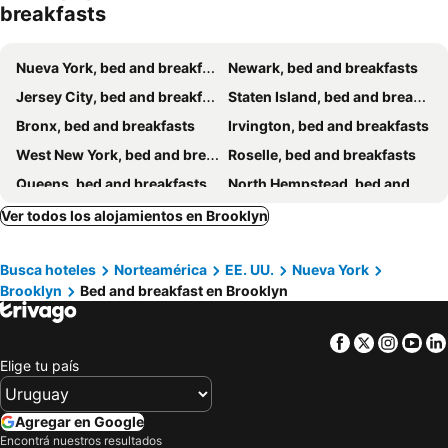
breakfasts
Nueva York, bed and breakfasts
Newark, bed and breakfasts
Jersey City, bed and breakfasts
Staten Island, bed and breakfasts
Bronx, bed and breakfasts
Irvington, bed and breakfasts
West New York, bed and breakfasts
Roselle, bed and breakfasts
Queens, bed and breakfasts
North Hempstead, bed and breakfasts
North Bergen, bed and breakfasts
White Plains, bed and breakfasts
Ver todos los alojamientos en Brooklyn
Pleasantville, bed and breakfasts
Paterson, bed and breakfasts
Busca hoteles
Norteamérica
EE. UU.
Nueva York
Basking Ridge, bed and breakfasts
Somerset, bed and breakfasts
Brooklyn
Bed and breakfast en Brooklyn
Uniondale, bed and breakfasts
Orange, bed and breakfasts
Guttenberg, bed and breakfasts
Facebook
Twitter
Insta
Yo
Elige tu país
Agregar en Google
Encontrá nuestros resultados