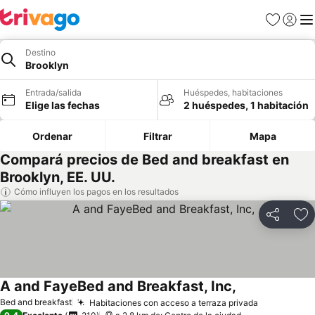
Favoritos
Iniciar 
Me
Destino
Brooklyn
Entrada/salida
Huéspedes, habitaciones
Elige las fechas
2 huéspedes, 1 habitación
Ordenar
Filtrar
Mapa
Compará precios de Bed and breakfast en
Brooklyn, EE. UU.
Cómo influyen los pagos en los resultados
Compartir
Añ
A and FayeBed and Breakfast, Inc,
Bed and breakfast
Habitaciones con acceso a terraza privada