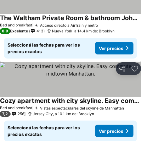
The Waltham Private Room & bathroom John F Kennedy JFK LGA Airport Manhattan Penn Station bullet-train 15 min
Bed and breakfast
Acceso directo a AirTrain y metro
8,9
Excelente
413
Nueva York, a 14.4 km de: Brooklyn
Seleccioná las fechas para ver los
Ver precios
precios exactos
Compartir
Añ
Cozy apartment with city skyline. Easy commute midtown Manhattan.
Bed and breakfast
Vistas espectaculares del skyline de Manhattan
7,2
256
Jersey City, a 10.1 km de: Brooklyn
Seleccioná las fechas para ver los
Ver precios
precios exactos