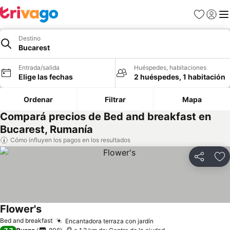
Favoritos
Iniciar 
Me
Destino
Bucarest
Entrada/salida
Huéspedes, habitaciones
Elige las fechas
2 huéspedes, 1 habitación
Ordenar
Filtrar
Mapa
Compará precios de Bed and breakfast en
Bucarest, Rumanía
Cómo influyen los pagos en los resultados
Compartir
Añ
Flower's
Bed and breakfast
Encantadora terraza con jardín