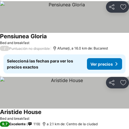
Compartir
Añ
Pensiunea Gloria
Bed and breakfast
/
Afumați, a 16.0 km de: Bucarest
Puntuación no disponible
Seleccioná las fechas para ver los
Ver precios
precios exactos
Compartir
Añ
Aristide House
Bed and breakfast
9,7
Excelente
119
a 2.1 km de: Centro de la ciudad