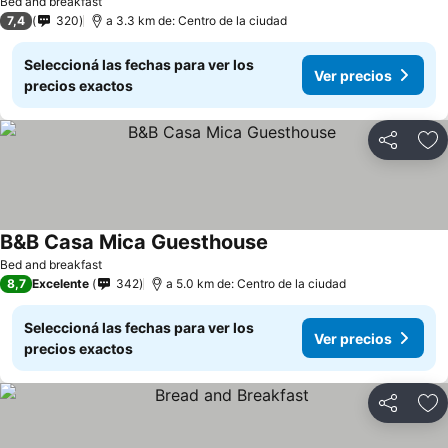
Bed and breakfast
7,4
320
a 3.3 km de: Centro de la ciudad
Seleccioná las fechas para ver los
Ver precios
precios exactos
Compartir
Añ
B&B Casa Mica Guesthouse
Bed and breakfast
8,7
Excelente
342
a 5.0 km de: Centro de la ciudad
Seleccioná las fechas para ver los
Ver precios
precios exactos
Compartir
Añ