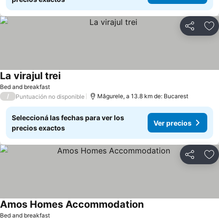
Compartir
Añ
La virajul trei
Bed and breakfast
/
Măgurele, a 13.8 km de: Bucarest
Puntuación no disponible
Seleccioná las fechas para ver los
Ver precios
precios exactos
Compartir
Añ
Amos Homes Accommodation
Bed and breakfast