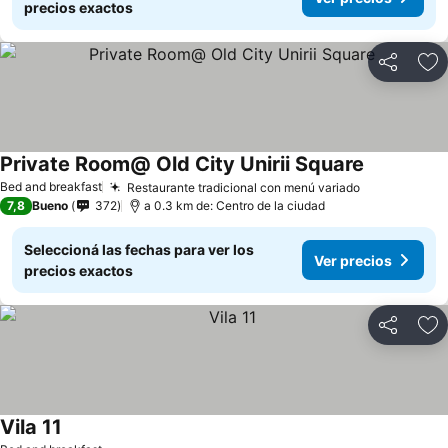
precios exactos
Compartir
Añ
Private Room@ Old City Unirii Square
Bed and breakfast
Restaurante tradicional con menú variado
7,8
Bueno
372
a 0.3 km de: Centro de la ciudad
Seleccioná las fechas para ver los
Ver precios
precios exactos
Compartir
Añ
Vila 11