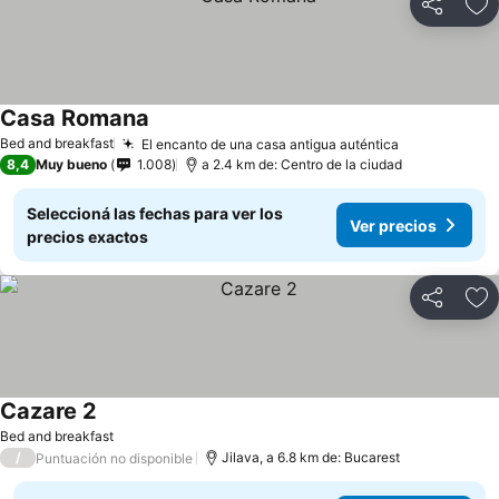
Compartir
Añ
Casa Romana
Bed and breakfast
El encanto de una casa antigua auténtica
8,4
Muy bueno
1.008
a 2.4 km de: Centro de la ciudad
Seleccioná las fechas para ver los
Ver precios
precios exactos
Compartir
Añ
Cazare 2
Bed and breakfast
/
Jilava, a 6.8 km de: Bucarest
Puntuación no disponible