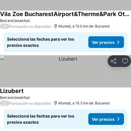
Vila Zoe BucharestAirport&Therme&Park Otopeni 2
Bed and breakfast
/
Afumați, a 15.0 km de: Bucarest
Puntuación no disponible
Seleccioná las fechas para ver los
Ver precios
precios exactos
Compartir
Añ
Lizubert
Bed and breakfast
/
Afumați, a 16.3 km de: Bucarest
Puntuación no disponible
Seleccioná las fechas para ver los
Ver precios
precios exactos