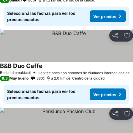
7,7
Bueno
806
a 1.2 km de: Centro de la ciudad
Seleccioná las fechas para ver los
Ver precios
precios exactos
Compartir
Añ
B&B Duo Caffe
Bed and breakfast
Habitaciones con nombres de ciudades internacionales
8,3
Muy bueno
880
a 2.0 km de: Centro de la ciudad
Seleccioná las fechas para ver los
Ver precios
precios exactos
Compartir
Añ