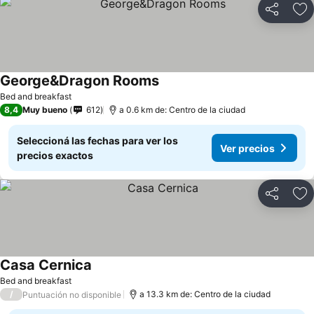
Compartir
Añ
George&Dragon Rooms
Bed and breakfast
8,4
Muy bueno
612
a 0.6 km de: Centro de la ciudad
Seleccioná las fechas para ver los
Ver precios
precios exactos
Compartir
Añ
Casa Cernica
Bed and breakfast
/
a 13.3 km de: Centro de la ciudad
Puntuación no disponible