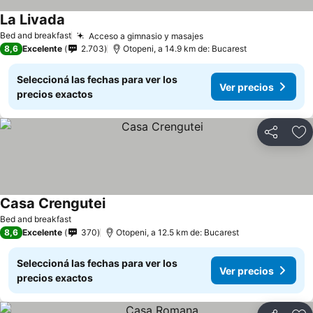
La Livada
Bed and breakfast
Acceso a gimnasio y masajes
8,6
Excelente
2.703
Otopeni, a 14.9 km de: Bucarest
Seleccioná las fechas para ver los
Ver precios
precios exactos
Compartir
Añ
Casa Crengutei
Bed and breakfast
8,6
Excelente
370
Otopeni, a 12.5 km de: Bucarest
Seleccioná las fechas para ver los
Ver precios
precios exactos