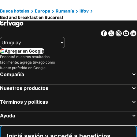
Busca hoteles
Europa
Rumanía
Ilfov
Bed and breakfast en Bucarest
Facebook
Twitter
Insta
Yo
Agregar en Google
Encontrá nuestros resultados
fácilmente: agregá trivago como
fuente preferida en Google.
Compañía
Nuestros productos
Términos y políticas
Ayuda
Iniciá sesión y accedé a beneficios