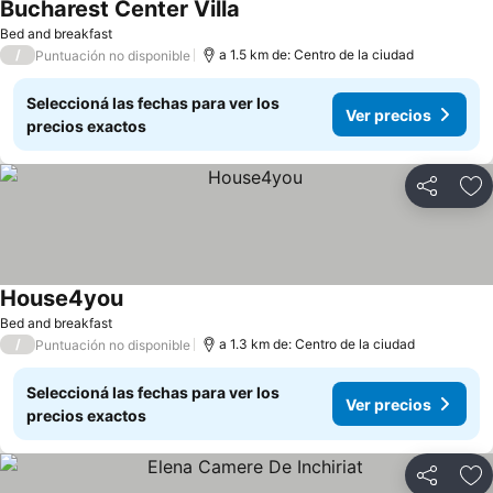
Bucharest Center Villa
Bed and breakfast
/
a 1.5 km de: Centro de la ciudad
Puntuación no disponible
Seleccioná las fechas para ver los
Ver precios
precios exactos
Compartir
Añ
House4you
Bed and breakfast
/
a 1.3 km de: Centro de la ciudad
Puntuación no disponible
Seleccioná las fechas para ver los
Ver precios
precios exactos
Compartir
Añ