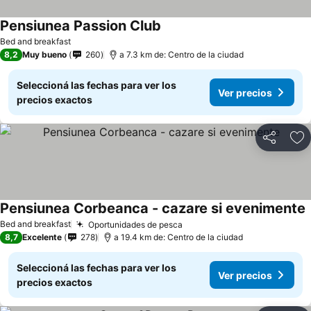
Pensiunea Passion Club
Bed and breakfast
8,2
Muy bueno
260
a 7.3 km de: Centro de la ciudad
Seleccioná las fechas para ver los
Ver precios
precios exactos
Compartir
Añ
Pensiunea Corbeanca - cazare si evenimente
Bed and breakfast
Oportunidades de pesca
8,7
Excelente
278
a 19.4 km de: Centro de la ciudad
Seleccioná las fechas para ver los
Ver precios
precios exactos