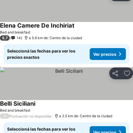
Elena Camere De Inchiriat
Bed and breakfast
5,7
14
a 5.6 km de: Centro de la ciudad
Seleccioná las fechas para ver los
Ver precios
precios exactos
Compartir
Añ
Belli Siciliani
Bed and breakfast
/
a 2.5 km de: Centro de la ciudad
Puntuación no disponible
Seleccioná las fechas para ver los
Ver precios