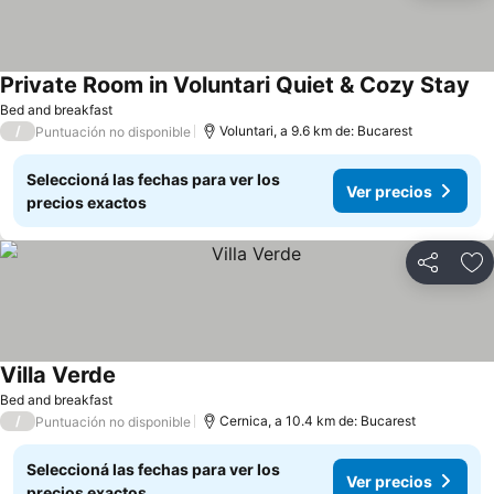
Private Room in Voluntari Quiet & Cozy Stay
Bed and breakfast
/
Voluntari, a 9.6 km de: Bucarest
Puntuación no disponible
Seleccioná las fechas para ver los
Ver precios
precios exactos
Compartir
Añ
Villa Verde
Bed and breakfast
/
Cernica, a 10.4 km de: Bucarest
Puntuación no disponible
Seleccioná las fechas para ver los
Ver precios
precios exactos