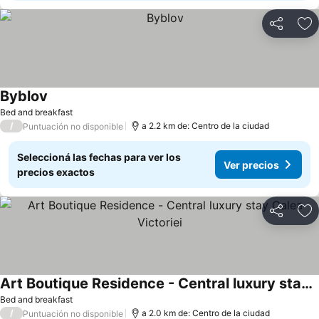
Compartir
Añ
Byblov
Bed and breakfast
/
a 2.2 km de: Centro de la ciudad
Puntuación no disponible
Seleccioná las fechas para ver los
Ver precios
precios exactos
Compartir
Añ
Art Boutique Residence - Central luxury stay Calea Victoriei
Bed and breakfast
/
a 2.0 km de: Centro de la ciudad
Puntuación no disponible