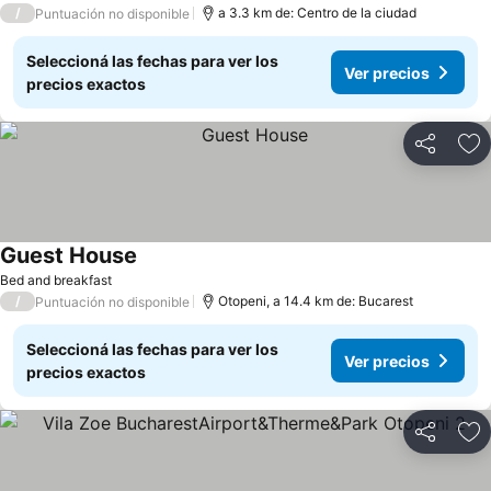
/
a 3.3 km de: Centro de la ciudad
Puntuación no disponible
Seleccioná las fechas para ver los
Ver precios
precios exactos
Compartir
Añ
Guest House
Bed and breakfast
/
Otopeni, a 14.4 km de: Bucarest
Puntuación no disponible
Seleccioná las fechas para ver los
Ver precios
precios exactos
Compartir
Añ