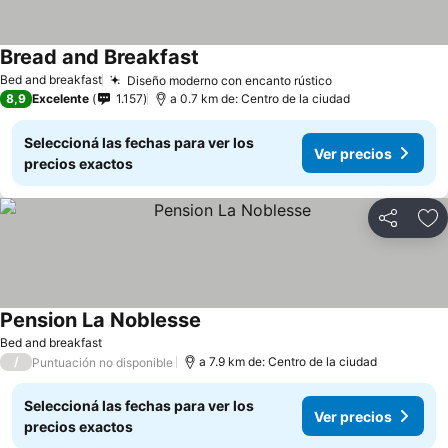
Bread and Breakfast
Bed and breakfast
Diseño moderno con encanto rústico
8,9
Excelente
1.157
a 0.7 km de: Centro de la ciudad
Seleccioná las fechas para ver los
Ver precios
precios exactos
Compartir
Añ
Pension La Noblesse
Bed and breakfast
/
a 7.9 km de: Centro de la ciudad
Puntuación no disponible
Seleccioná las fechas para ver los
Ver precios
precios exactos