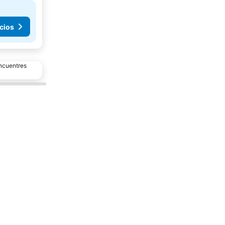
cios
encuentres