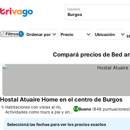
Destino
Filtros
1
Ordenar por
Precio
Ubicación
H
Compará precios de Bed an
Hostal Atuaire Home en el centro de Burgos
Ver
Habitaciones con vistas al río,
Bueno
(848 puntuaciones)
7,5
Actividades como tours a pie y en
Ver precios
bici
Seleccioná las fechas para ver los precios exactos