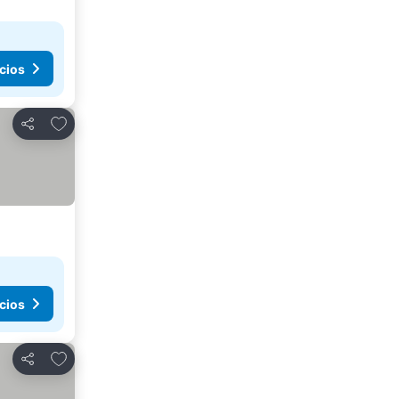
cios
Añadir a favoritos
Compartir
cios
Añadir a favoritos
Compartir