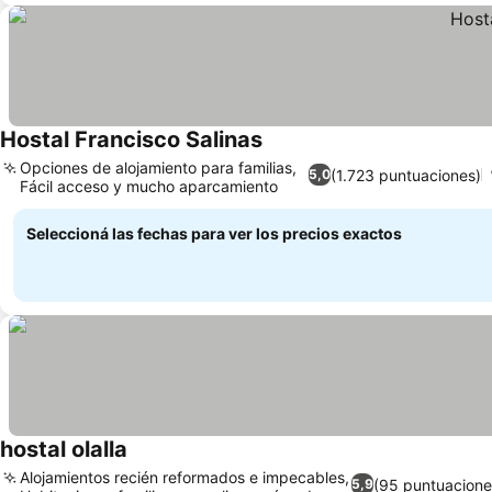
Hostal Francisco Salinas
Ver precios
Opciones de alojamiento para familias,
(1.723 puntuaciones)
5,0
Fácil acceso y mucho aparcamiento
Ver precios
Seleccioná las fechas para ver los precios exactos
hostal olalla
Ver precios
Alojamientos recién reformados e impecables,
(95 puntuacione
5,9