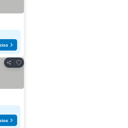
cios
Añadir a favoritos
Compartir
cios