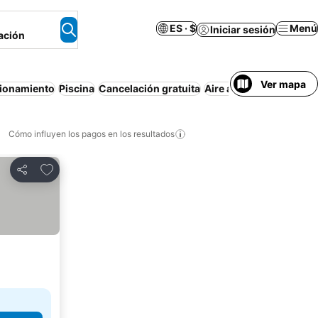
ES · $
Menú
Iniciar sesión
ación
Ver mapa
ionamiento
Piscina
Cancelación gratuita
Aire acondicionado
De
Cómo influyen los pagos en los resultados
Añadir a favoritos
Compartir