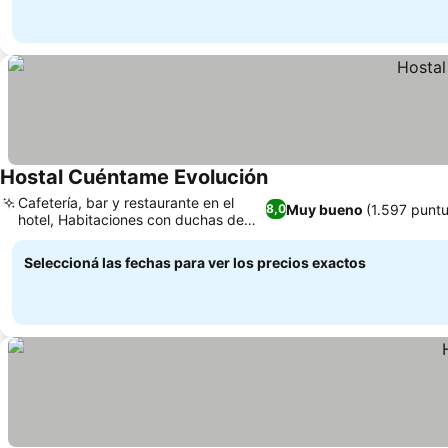
Hostal Cuéntame Evolución
Ver precios
Cafetería, bar y restaurante en el
Muy bueno
(1.597 punt
8,0
hotel, Habitaciones con duchas de
Ver precios
hidromasaje
Seleccioná las fechas para ver los precios exactos