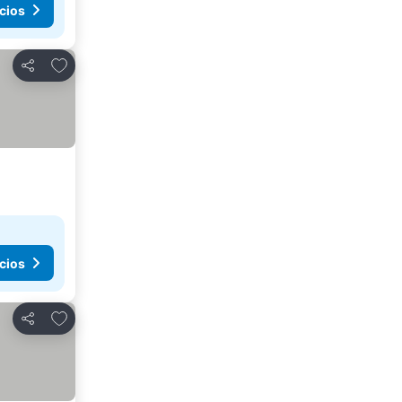
cios
Añadir a favoritos
Compartir
cios
Añadir a favoritos
Compartir