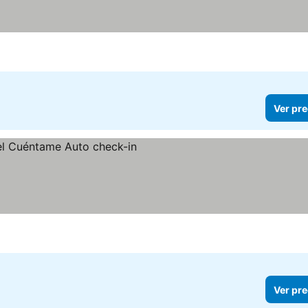
Ver pre
os
Ver pre