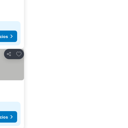
cios
Añadir a favoritos
Compartir
cios