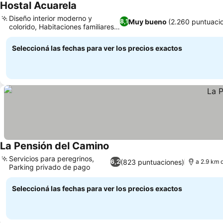
Hostal Acuarela
Ver precios
Diseño interior moderno y
Muy bueno
(2.260 puntuaci
8,1
colorido, Habitaciones familiares y
Ver precios
estudios
Seleccioná las fechas para ver los precios exactos
La Pensión del Camino
Ver precios
Servicios para peregrinos,
(823 puntuaciones)
6,2
a 2.9 km 
Parking privado de pago
Ver precios
Seleccioná las fechas para ver los precios exactos