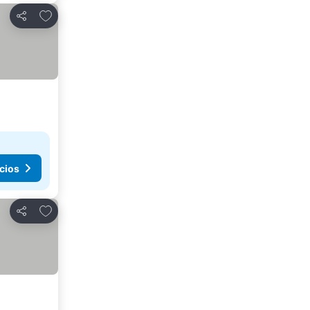
Añadir a favoritos
Compartir
cios
Añadir a favoritos
Compartir