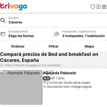
Favoritos
Iniciar 
Me
Destino
Cáceres
Entrada/salida
Huéspedes, habitaciones
Elige las fechas
2 huéspedes, 1 habitación
Ordenar
Filtrar
Mapa
Compará precios de Bed and breakfast en
Cáceres, España
Cómo influyen los pagos en los resultados
Alameda Palacete
Compartir
Añadir a favoritos
6,5
1.203
a 0.3 km de: Centro de la ciudad
Decoración retro-vintage original