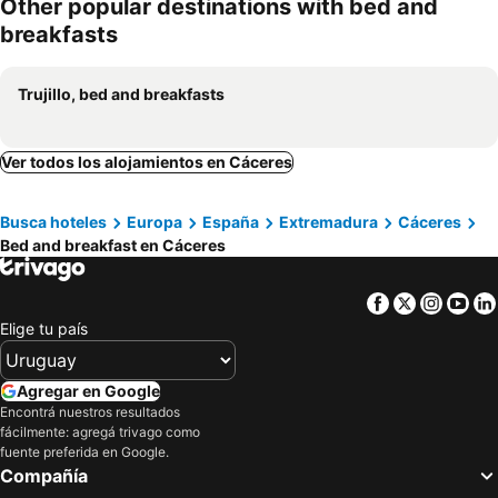
Other popular destinations with bed and
breakfasts
Trujillo, bed and breakfasts
Ver todos los alojamientos en Cáceres
Busca hoteles
Europa
España
Extremadura
Cáceres
Bed and breakfast en Cáceres
Facebook
Twitter
Insta
Yo
Elige tu país
Agregar en Google
Encontrá nuestros resultados
fácilmente: agregá trivago como
fuente preferida en Google.
Compañía