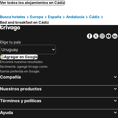
Puerto Real, bed and breakfasts
Medina-Sidonia, bed and breakfasts
Ver todos los alojamientos en Cádiz
Zahora, bed and breakfasts
Novo Sancti Petri, bed and breakfasts
Busca hoteles
Europa
España
Andalucía
Cádiz
Bed and breakfast en Cádiz
Facebook
Twitter
Insta
Yo
Elige tu país
Agregar en Google
Encontrá nuestros resultados
fácilmente: agregá trivago como
fuente preferida en Google.
Compañía
Nuestros productos
Términos y políticas
Ayuda