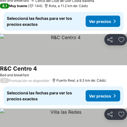
Bed and breakfast
Cerca del Club de Golf Costa Ballena
Ver precios
8,1
Muy bueno
144
Rota, a 11.2 km de: Cádiz
Seleccioná las fechas para ver los
Ver precios
precios exactos
Compartir
Añ
R&C Centro 4
Ver precios
Bed and breakfast
/
Puerto Real, a 9.3 km de: Cádiz
Puntuación no disponible
Seleccioná las fechas para ver los
Ver precios
precios exactos
Compartir
Añ