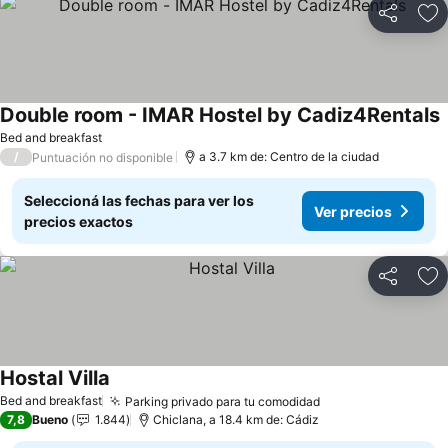
Compartir
Añ
Double room - IMAR Hostel by Cadiz4Rentals
V
Bed and breakfast
/
a 3.7 km de: Centro de la ciudad
Puntuación no disponible
Seleccioná las fechas para ver los
Ver precios
precios exactos
Compartir
Añ
Hostal Villa
Ver precios
Bed and breakfast
Parking privado para tu comodidad
Ver precios
7,8
Bueno
1.844
Chiclana, a 18.4 km de: Cádiz