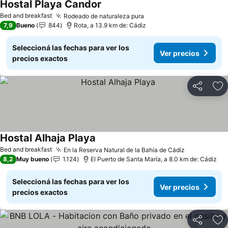
Hostal Playa Candor
Ver precios
Bed and breakfast
Rodeado de naturaleza pura
Ver precios
7,9
Bueno
844
Rota, a 13.9 km de: Cádiz
Seleccioná las fechas para ver los
Ver precios
precios exactos
Compartir
Añ
Hostal Alhaja Playa
Ver precios
Bed and breakfast
En la Reserva Natural de la Bahía de Cádiz
Ver precios
8,2
Muy bueno
1.124
El Puerto de Santa María, a 8.0 km de: Cádiz
Seleccioná las fechas para ver los
Ver precios
precios exactos
Compartir
Añ