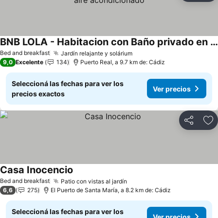
BNB LOLA - Habitacion con Baño privado en el pasillo y aire acondicionado
Ver precios
Bed and breakfast
Jardín relajante y solárium
Ver precios
9,0
Excelente
134
Puerto Real, a 9.7 km de: Cádiz
Seleccioná las fechas para ver los
Ver precios
precios exactos
Compartir
Añ
Casa Inocencio
Ver precios
Bed and breakfast
Patio con vistas al jardín
Ver precios
6,6
275
El Puerto de Santa María, a 8.2 km de: Cádiz
Seleccioná las fechas para ver los
Ver precios