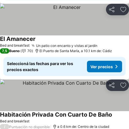
Compartir
Añ
El Amanecer
Ver precios
Bed and breakfast
Un patio con encanto y vistas al jardín
Ver precios
7,5
Bueno
70
El Puerto de Santa María, a 10.1 km de: Cádiz
Seleccioná las fechas para ver los
Ver precios
precios exactos
Compartir
Añ
Habitación Privada Con Cuarto De Baño
Ver pre
Bed and breakfast
/
a 0.6 km de: Centro de la ciudad
Puntuación no disponible