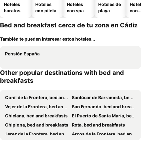
Hoteles
Hoteles
Hoteles
Hoteles de
Hote
baratos
con pileta
con spa
playa
con
esta
mien
Bed and breakfast cerca de tu zona en Cádiz
También te pueden interesar estos hoteles...
Pensión España
Other popular destinations with bed and
breakfasts
Conil de la Frontera, bed and breakfasts
Sanlúcar de Barrameda, bed and breakfasts
Vejer de la Frontera, bed and breakfasts
San Fernando, bed and breakfasts
Chiclana, bed and breakfasts
El Puerto de Santa María, bed and breakfasts
Chipiona, bed and breakfasts
Rota, bed and breakfasts
Jerez de la Frontera, bed and breakfasts
Arcos de la Frontera, bed and breakfasts