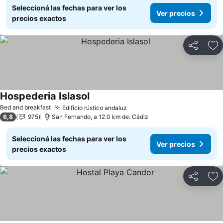
Seleccioná las fechas para ver los
Ver precios
precios exactos
Compartir
Añ
Hospederia Islasol
Ver precios
Bed and breakfast
Edificio rústico andaluz
Ver precios
6,8
975
San Fernando, a 12.0 km de: Cádiz
Seleccioná las fechas para ver los
Ver precios
precios exactos
Compartir
Añ