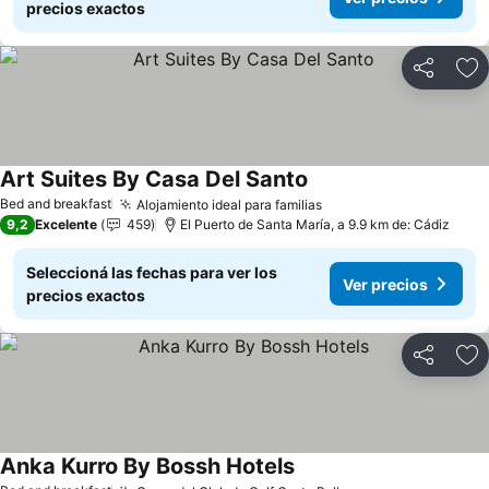
precios exactos
Compartir
Añ
Art Suites By Casa Del Santo
Ver precios
Bed and breakfast
Alojamiento ideal para familias
Ver precios
9,2
Excelente
459
El Puerto de Santa María, a 9.9 km de: Cádiz
Seleccioná las fechas para ver los
Ver precios
precios exactos
Compartir
Añ
Anka Kurro By Bossh Hotels
Ver precios