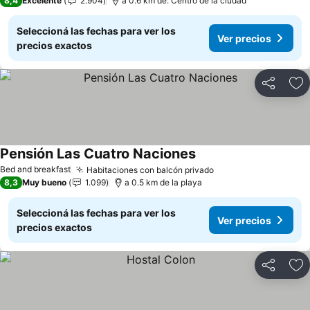
8,4
Excelente
2.904
a 0.6 km de: Centro de la ciudad
Seleccioná las fechas para ver los
Ver precios
precios exactos
Compartir
Añ
Pensión Las Cuatro Naciones
Ver precios
Bed and breakfast
Habitaciones con balcón privado
Ver precios
8,3
Muy bueno
1.099
a 0.5 km de la playa
Seleccioná las fechas para ver los
Ver precios
precios exactos
Compartir
Añ