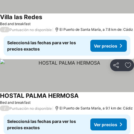
Villa las Redes
Ver precios
Bed and breakfast
/
El Puerto de Santa María, a 7.8 km de: Cádiz
Puntuación no disponible
Seleccioná las fechas para ver los
Ver precios
precios exactos
Compartir
Añ
HOSTAL PALMA HERMOSA
Ver precios
Bed and breakfast
/
El Puerto de Santa María, a 9.1 km de: Cádiz
Puntuación no disponible
Seleccioná las fechas para ver los
Ver precios
precios exactos