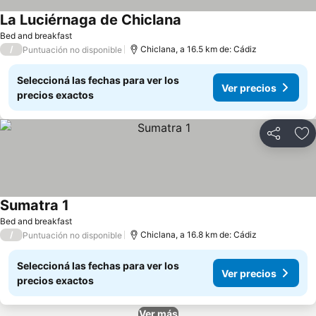
La Luciérnaga de Chiclana
Ver precios
Bed and breakfast
/
Chiclana, a 16.5 km de: Cádiz
Puntuación no disponible
Seleccioná las fechas para ver los
Ver precios
precios exactos
Compartir
Añ
Sumatra 1
Ver precios
Bed and breakfast
/
Chiclana, a 16.8 km de: Cádiz
Puntuación no disponible
Seleccioná las fechas para ver los
Ver precios
precios exactos
Ver más