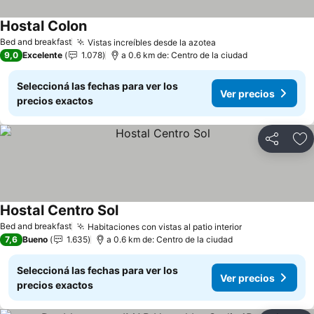
Hostal Colon
Ver precios
Bed and breakfast
Vistas increíbles desde la azotea
Ver precios
9,0
Excelente
1.078
a 0.6 km de: Centro de la ciudad
Seleccioná las fechas para ver los
Ver precios
precios exactos
Compartir
Añ
Hostal Centro Sol
Ver precios
Bed and breakfast
Habitaciones con vistas al patio interior
Ver precios
7,6
Bueno
1.635
a 0.6 km de: Centro de la ciudad
Seleccioná las fechas para ver los
Ver precios
precios exactos