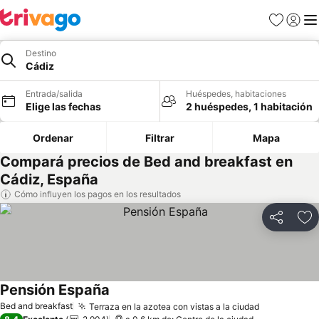
Favoritos
Iniciar 
Me
Destino
Cádiz
Entrada/salida
Huéspedes, habitaciones
Elige las fechas
2 huéspedes, 1 habitación
Ordenar
Filtrar
Mapa
Compará precios de Bed and breakfast en
Cádiz, España
Cómo influyen los pagos en los resultados
Compartir
Añ
Pensión España
Ver precios
Bed and breakfast
Terraza en la azotea con vistas a la ciudad
Ver precio