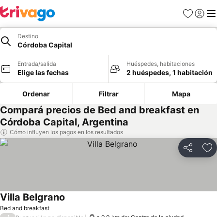
Favoritos
Iniciar 
Me
Destino
Córdoba Capital
Entrada/salida
Huéspedes, habitaciones
Elige las fechas
2 huéspedes, 1 habitación
Ordenar
Filtrar
Mapa
Compará precios de Bed and breakfast en
Córdoba Capital, Argentina
Cómo influyen los pagos en los resultados
Compartir
Añ
Villa Belgrano
Bed and breakfast