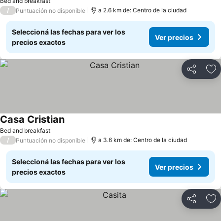
Bed and breakfast
/
a 2.6 km de: Centro de la ciudad
Puntuación no disponible
Seleccioná las fechas para ver los
Ver precios
precios exactos
Compartir
Añ
Casa Cristian
Bed and breakfast
/
a 3.6 km de: Centro de la ciudad
Puntuación no disponible
Seleccioná las fechas para ver los
Ver precios
precios exactos
Compartir
Añ