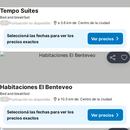
Tempo Suites
Bed and breakfast
/
a 5.6 km de: Centro de la ciudad
Puntuación no disponible
Seleccioná las fechas para ver los
Ver precios
precios exactos
Compartir
Añ
Habitaciones El Benteveo
Bed and breakfast
/
a 10.5 km de: Centro de la ciudad
Puntuación no disponible
Seleccioná las fechas para ver los
Ver precios
precios exactos