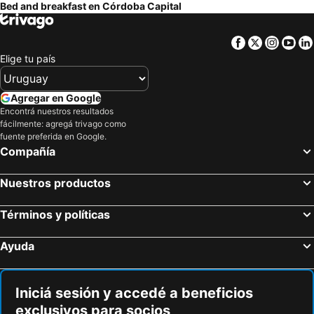
Bed and breakfast en Córdoba Capital
Facebook
Twitter
Insta
Yo
Elige tu país
Agregar en Google
Encontrá nuestros resultados
fácilmente: agregá trivago como
fuente preferida en Google.
Compañía
Nuestros productos
Términos y políticas
Ayuda
Iniciá sesión y accedé a beneficios
exclusivos para socios