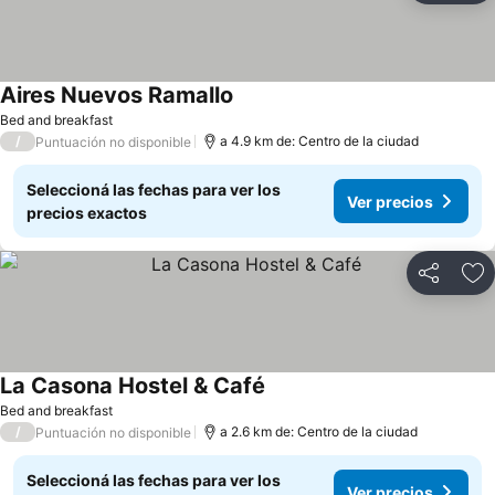
Aires Nuevos Ramallo
Bed and breakfast
/
a 4.9 km de: Centro de la ciudad
Puntuación no disponible
Seleccioná las fechas para ver los
Ver precios
precios exactos
Compartir
Añ
La Casona Hostel & Café
Bed and breakfast
/
a 2.6 km de: Centro de la ciudad
Puntuación no disponible
Seleccioná las fechas para ver los
Ver precios