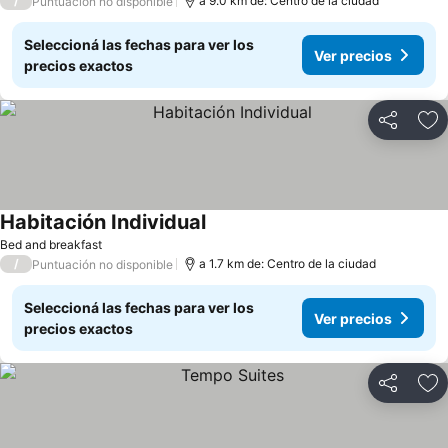
/
a 9.0 km de: Centro de la ciudad
Puntuación no disponible
Seleccioná las fechas para ver los
Ver precios
precios exactos
Compartir
Añ
Habitación Individual
Bed and breakfast
/
a 1.7 km de: Centro de la ciudad
Puntuación no disponible
Seleccioná las fechas para ver los
Ver precios
precios exactos
Compartir
Añ