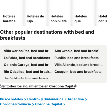
Hoteles
Hoteles de
Hoteles
Hoteles
Hote
baratos
lujo
con pileta
que
con 
aceptan
mascotas
Other popular destinations with bed and
breakfasts
Villa Carlos Paz, bed and breakfasts
Alta Gracia, bed and breakfasts
La Falda, bed and breakfasts
Punilla, bed and breakfasts
Colonia Caroya, bed and breakfasts
Villa Allende, bed and breakfasts
Rio Ceballos, bed and breakfasts
Cosquin, bed and breakfasts
Jesús María, bed and breakfasts
Ver todos los alojamientos en Córdoba Capital
Busca hoteles
Centro- y Sudamérica
Argentina
Córdoba Provincia
Córdoba Capital