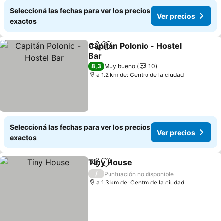
Seleccioná las fechas para ver los precios
Ver precios
exactos
Capitán Polonio - Hostel
Compartir
Añadir a favoritos
Bar
Ver precios
8,3
Muy bueno
10
a 1.2 km de: Centro de la ciudad
Seleccioná las fechas para ver los precios
Ver precios
exactos
Tiny House
Compartir
Añadir a favoritos
Ver precios
/
Puntuación no disponible
a 1.3 km de: Centro de la ciudad