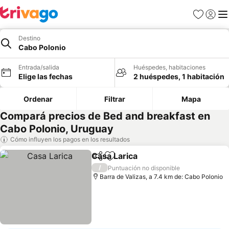
Favoritos
Iniciar 
Me
Destino
Cabo Polonio
Entrada/salida
Huéspedes, habitaciones
Elige las fechas
2 huéspedes, 1 habitación
Ordenar
Filtrar
Mapa
Compará precios de Bed and breakfast en
Cabo Polonio, Uruguay
Cómo influyen los pagos en los resultados
Casa Larica
Compartir
Añadir a favoritos
Ver precios
/
Puntuación no disponible
Barra de Valizas, a 7.4 km de: Cabo Polonio