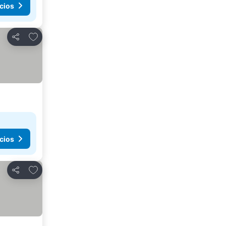
cios
Añadir a favoritos
Compartir
cios
Añadir a favoritos
Compartir