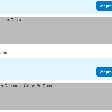
Ver pre
Lucas
Ver pre