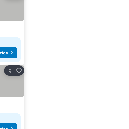
cios
Añadir a favoritos
Compartir
cios