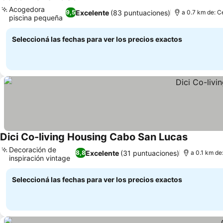
Ver precios
Acogedora
Excelente
(83 puntuaciones)
9,5
a 0.7 km de: C
piscina pequeña
Ver precios
Seleccioná las fechas para ver los precios exactos
Dici Co-living Housing Cabo San Lucas
Ver preci
Decoración de
Excelente
(31 puntuaciones)
8,8
a 0.1 km de
inspiración vintage
Ver precios
Seleccioná las fechas para ver los precios exactos