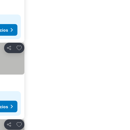
cios
Añadir a favoritos
Compartir
cios
Añadir a favoritos
Compartir