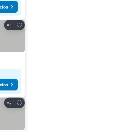
cios
Añadir a favoritos
Compartir
cios
Añadir a favoritos
Compartir