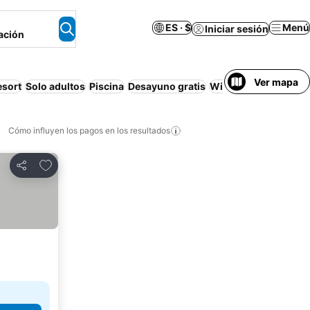
ES · $
Menú
Iniciar sesión
ación
Ver mapa
esort
Solo adultos
Piscina
Desayuno gratis
Wi-Fi
Departamento
Cómo influyen los pagos en los resultados
Añadir a favoritos
Compartir