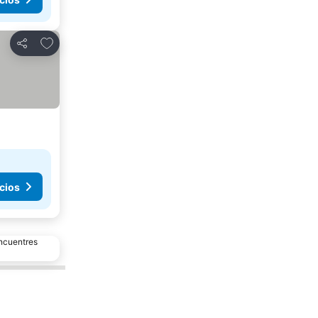
Añadir a favoritos
Compartir
cios
encuentres