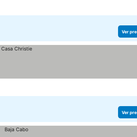
cios
Ver pre
Ver pre