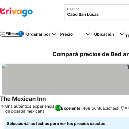
Destino
Filtros
1
Ordenar por
Precio
Ubicación
H
Compará precios de Bed an
The Mexican Inn
Ver precios
Una auténtica experiencia
Excelente
(468 puntuaciones)
8,5
a 
de posada mexicana
Ver precios
Seleccioná las fechas para ver los precios exactos