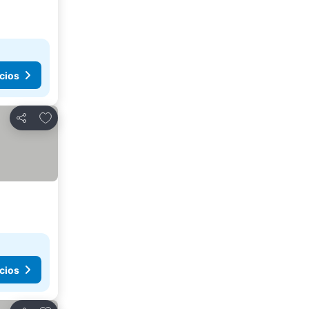
cios
Añadir a favoritos
Compartir
cios