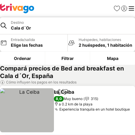
Favoritos
Iniciar 
Me
Destino
Cala d´Or
Entrada/salida
Huéspedes, habitaciones
Elige las fechas
2 huéspedes, 1 habitación
Ordenar
Filtrar
Mapa
Compará precios de Bed and breakfast en
Cala d´Or, España
Cómo influyen los pagos en los resultados
La Ceiba
Compartir
Añadir a favoritos
Ver precios
8,0
Muy bueno
315
a 0.2 km de la playa
Experiencia tranquila en un hotel boutique
Ve