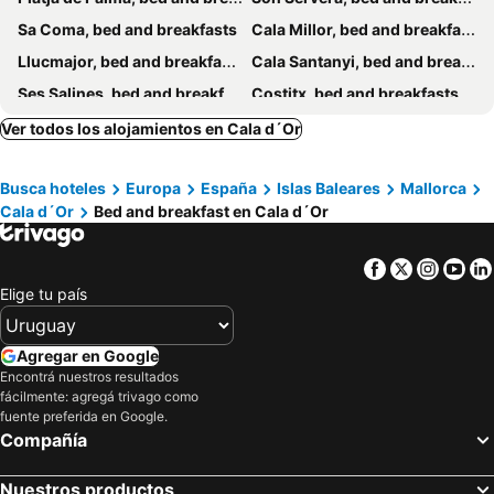
Sa Coma, bed and breakfasts
Cala Millor, bed and breakfasts
Llucmajor, bed and breakfasts
Cala Santanyi, bed and breakfasts
Ses Salines, bed and breakfasts
Costitx, bed and breakfasts
Manacor, bed and breakfasts
Cala Murada, bed and breakfasts
Ver todos los alojamientos en Cala d´Or
Porreres, bed and breakfasts
Santa Maria del Camí, bed and breakfasts
Busca hoteles
Europa
España
Islas Baleares
Mallorca
Campos, bed and breakfasts
Petra, bed and breakfasts
Cala d´Or
Bed and breakfast en Cala d´Or
Llubí, bed and breakfasts
Santanyí, bed and breakfasts
Felanitx, bed and breakfasts
Sencelles, bed and breakfasts
Facebook
Twitter
Insta
Yo
Santa Margarita, bed and breakfasts
Artà, bed and breakfasts
Elige tu país
Can Picafort, bed and breakfasts
Sa Pobla, bed and breakfasts
Agregar en Google
Encontrá nuestros resultados
fácilmente: agregá trivago como
fuente preferida en Google.
Compañía
Nuestros productos