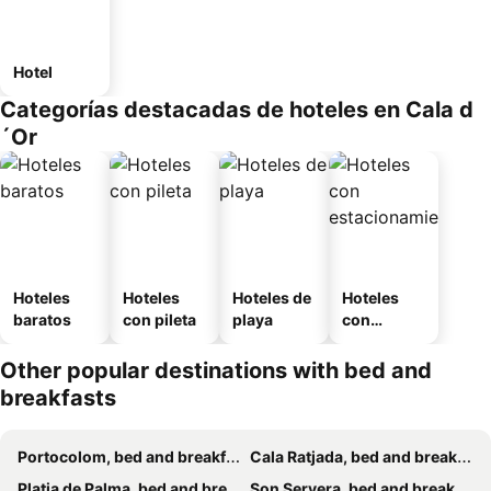
Hotel
Categorías destacadas de hoteles en Cala d
´Or
Hoteles
Hoteles
Hoteles de
Hoteles
baratos
con pileta
playa
con
estaciona
miento
Other popular destinations with bed and
breakfasts
Portocolom, bed and breakfasts
Cala Ratjada, bed and breakfasts
Platja de Palma, bed and breakfasts
Son Servera, bed and breakfasts