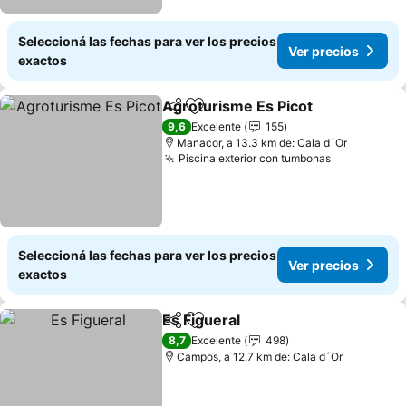
Seleccioná las fechas para ver los precios
Ver precios
exactos
Agroturisme Es Picot
Compartir
Añadir a favoritos
Ver p
9,6
Excelente
155
Manacor, a 13.3 km de: Cala d´Or
Piscina exterior con tumbonas
Ver precio
Seleccioná las fechas para ver los precios
Ver precios
exactos
Es Figueral
Compartir
Añadir a favoritos
Ver precios
8,7
Excelente
498
Campos, a 12.7 km de: Cala d´Or