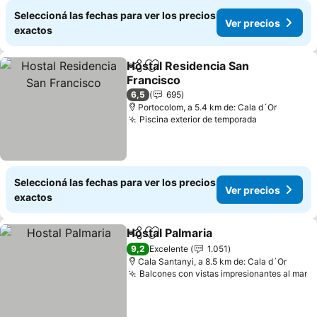
Seleccioná las fechas para ver los precios
Ver precios
exactos
Hostal Residencia San
Compartir
Añadir a favoritos
Francisco
Ver precios
6,5
695
Portocolom, a 5.4 km de: Cala d´Or
Piscina exterior de temporada
Ver precio
Seleccioná las fechas para ver los precios
Ver precios
exactos
Hostal Palmaria
Compartir
Añadir a favoritos
Ver precio
9,2
Excelente
1.051
Cala Santanyi, a 8.5 km de: Cala d´Or
Balcones con vistas impresionantes al mar
V