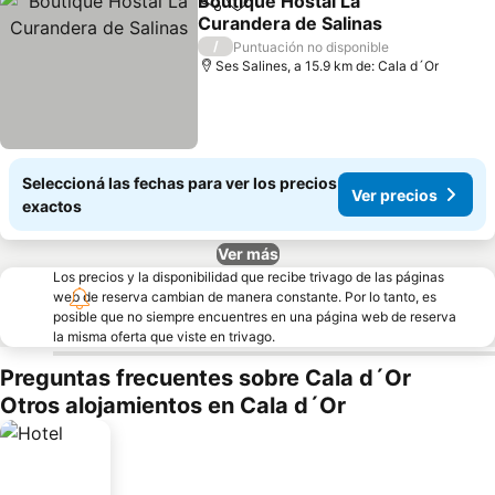
Boutique Hostal La
Compartir
Añadir a favoritos
Curandera de Salinas
Ver precios
/
Puntuación no disponible
Ses Salines, a 15.9 km de: Cala d´Or
Seleccioná las fechas para ver los precios
Ver precios
exactos
Ver más
Los precios y la disponibilidad que recibe trivago de las páginas
web de reserva cambian de manera constante. Por lo tanto, es
posible que no siempre encuentres en una página web de reserva
la misma oferta que viste en trivago.
Preguntas frecuentes sobre Cala d´Or
Otros alojamientos en Cala d´Or