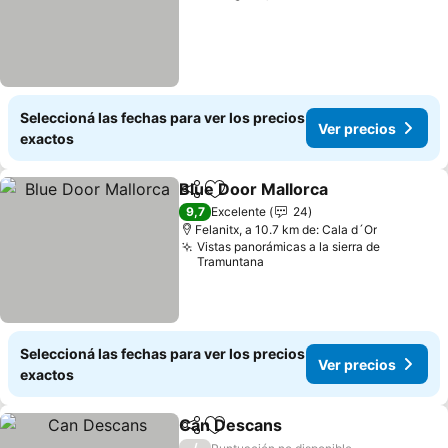
Seleccioná las fechas para ver los precios
Ver precios
exactos
Blue Door Mallorca
Compartir
Añadir a favoritos
Ver pre
9,7
Excelente
24
Felanitx, a 10.7 km de: Cala d´Or
Vistas panorámicas a la sierra de
Tramuntana
Seleccioná las fechas para ver los precios
Ver precios
exactos
Can Descans
Compartir
Añadir a favoritos
Ver precios
/