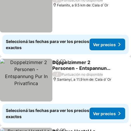
Puntuación no disponible
Felanitx, a 9.5 km de: Cala d´Or
Seleccioná las fechas para ver los precios
Ver precios
exactos
Doppelzimmer 2
Compartir
Añadir a favoritos
Personen - Entspannung
Pur In Privatfinca
Ver precios
/
Puntuación no disponible
Santanyí, a 11.9 km de: Cala d´Or
Seleccioná las fechas para ver los precios
Ver precios
exactos