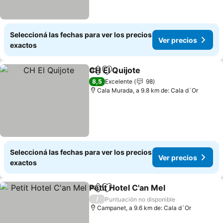
Seleccioná las fechas para ver los precios
Ver precios
exactos
CH El Quijote
Compartir
Añadir a favoritos
Ver precios
8,5
Excelente
98
Cala Murada, a 9.8 km de: Cala d´Or
Seleccioná las fechas para ver los precios
Ver precios
exactos
Petit Hotel C'an Mel
Compartir
Añadir a favoritos
Ver pr
/
Puntuación no disponible
Campanet, a 9.6 km de: Cala d´Or