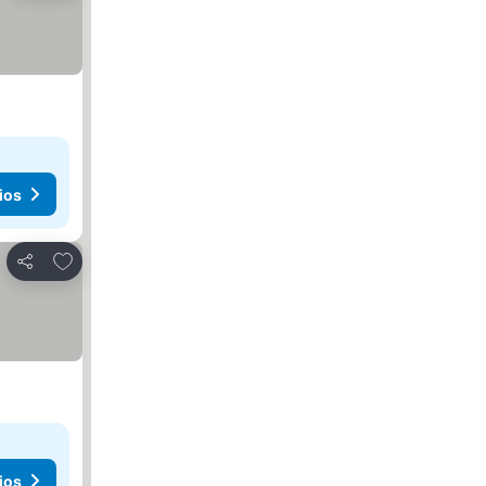
ios
Añadir a favoritos
Compartir
ios