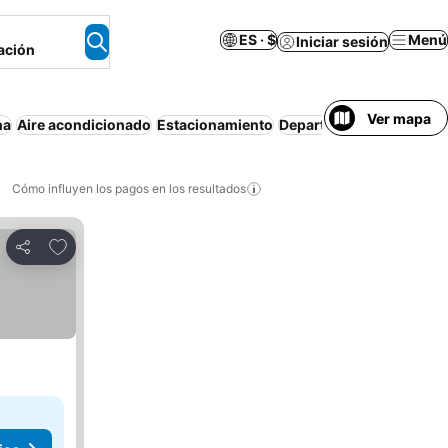
ES · $
Menú
Iniciar sesión
ación
Ver mapa
na
Aire acondicionado
Estacionamiento
Departamento equipado
Cómo influyen los pagos en los resultados
Añadir a favoritos
Compartir