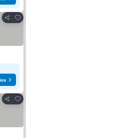
Añadir a favoritos
Compartir
ios
Añadir a favoritos
Compartir