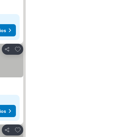
ios
Añadir a favoritos
Compartir
ios
Añadir a favoritos
Compartir