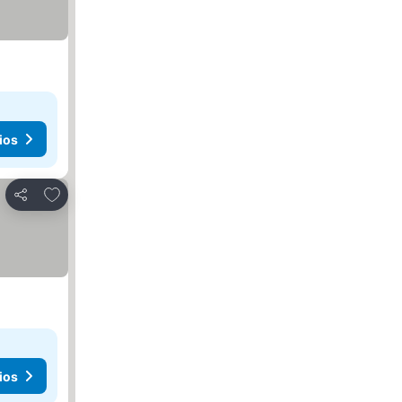
ios
Añadir a favoritos
Compartir
ios