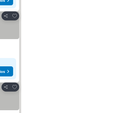
ios
Añadir a favoritos
Compartir
ios
Añadir a favoritos
Compartir