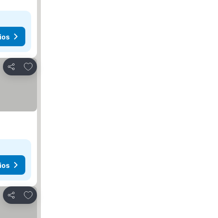
ios
Añadir a favoritos
Compartir
ios
Añadir a favoritos
Compartir