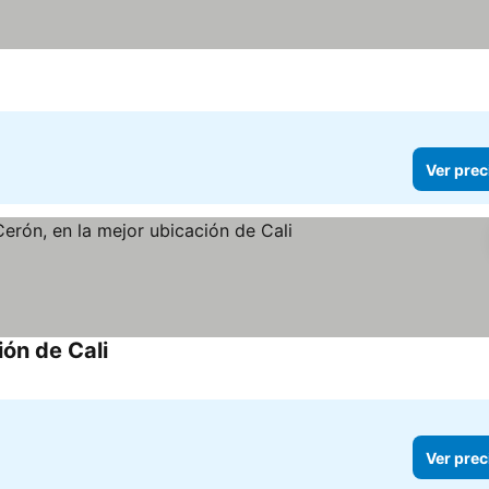
os
Ver prec
ón de Cali
Ver precios
Ver prec