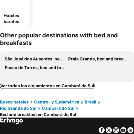
Hoteles
baratos
Other popular destinations with bed and
breakfasts
São José dos Ausentes, bed and breakfasts
Praia Grande, bed and breakfasts
Passo de Torres, bed and breakfasts
Ver todos los alojamientos en Cambará do Sul
Busca hoteles
Centro- y Sudamérica
Brasil
Rio Grande do Sul
Cambará do Sul
Bed and breakfast en Cambará do Sul
Facebook
Twitter
Insta
Yo