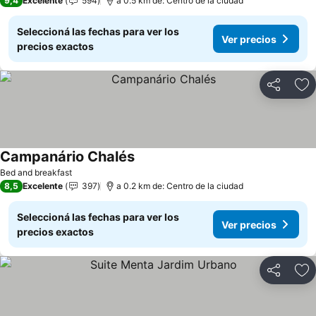
9,4
Excelente
594
a 0.5 km de: Centro de la ciudad
Seleccioná las fechas para ver los
Ver precios
precios exactos
Compartir
Añ
Campanário Chalés
Bed and breakfast
8,5
Excelente
397
a 0.2 km de: Centro de la ciudad
Seleccioná las fechas para ver los
Ver precios
precios exactos
Compartir
Añ