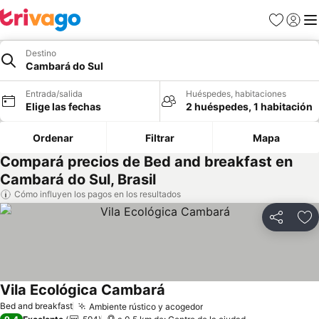
Favoritos
Iniciar 
Me
Destino
Cambará do Sul
Entrada/salida
Huéspedes, habitaciones
Elige las fechas
2 huéspedes, 1 habitación
Ordenar
Filtrar
Mapa
Compará precios de Bed and breakfast en
Cambará do Sul, Brasil
Cómo influyen los pagos en los resultados
Compartir
Añ
Vila Ecológica Cambará
Bed and breakfast
Ambiente rústico y acogedor