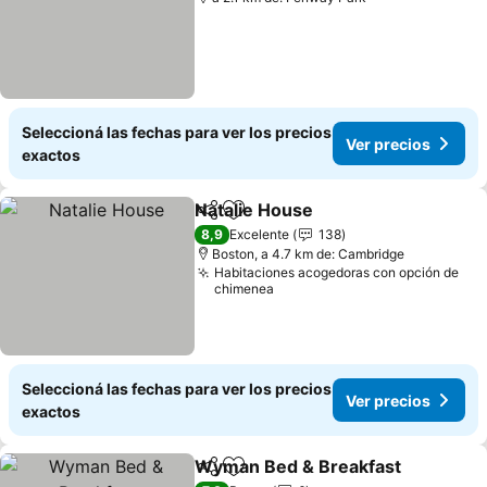
Seleccioná las fechas para ver los precios
Ver precios
exactos
Natalie House
Compartir
Añadir a favoritos
Ver precios
8,9
Excelente
138
Boston, a 4.7 km de: Cambridge
Habitaciones acogedoras con opción de
chimenea
Seleccioná las fechas para ver los precios
Ver precios
exactos
Wyman Bed & Breakfast
Compartir
Añadir a favoritos
Ve