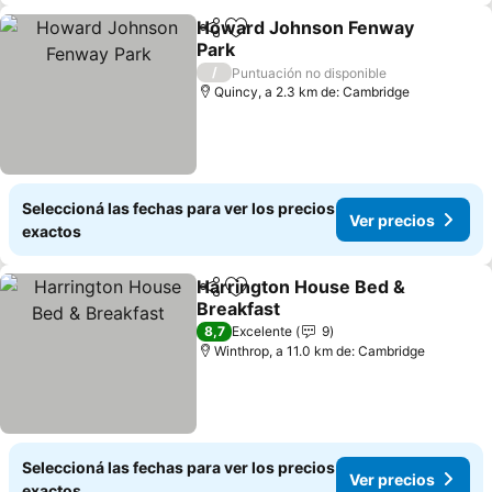
Howard Johnson Fenway
Compartir
Añadir a favoritos
Park
Ver precios
/
Puntuación no disponible
Quincy, a 2.3 km de: Cambridge
Seleccioná las fechas para ver los precios
Ver precios
exactos
Harrington House Bed &
Compartir
Añadir a favoritos
Breakfast
Ver precios
8,7
Excelente
9
Winthrop, a 11.0 km de: Cambridge
Seleccioná las fechas para ver los precios
Ver precios
exactos