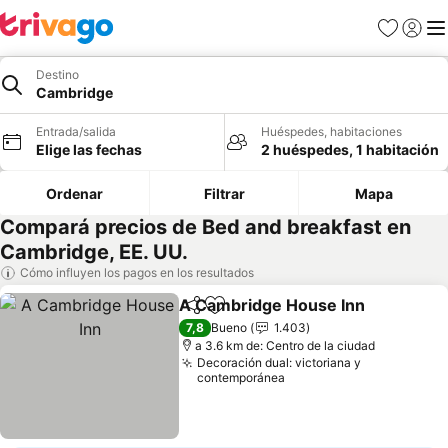
Favoritos
Iniciar 
Me
Destino
Cambridge
Entrada/salida
Huéspedes, habitaciones
Elige las fechas
2 huéspedes, 1 habitación
Ordenar
Filtrar
Mapa
Compará precios de Bed and breakfast en
Cambridge, EE. UU.
Cómo influyen los pagos en los resultados
A Cambridge House Inn
Compartir
Añadir a favoritos
Ve
7,8
Bueno
1.403
a 3.6 km de: Centro de la ciudad
Decoración dual: victoriana y
contemporánea