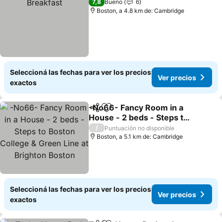
7,8
Bueno
6
Boston, a 4.8 km de: Cambridge
Seleccioná las fechas para ver los precios
Ver precios
exactos
-No66- Fancy Room in a
Compartir
Añadir a favoritos
House - 2 beds - Steps to
Boston College & Green
Ver precios
/
Puntuación no disponible
Line at Brighton Boston
Boston, a 5.1 km de: Cambridge
Seleccioná las fechas para ver los precios
Ver precios
exactos