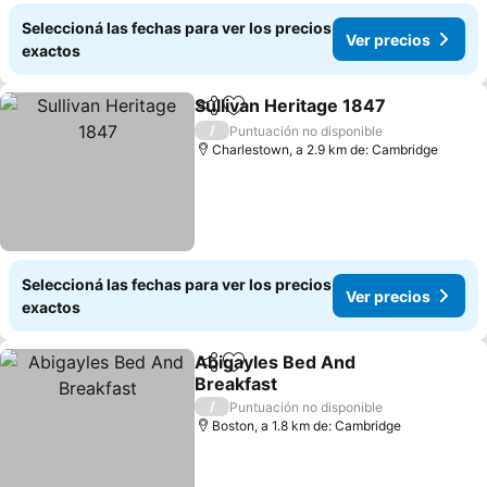
Seleccioná las fechas para ver los precios
Ver precios
exactos
Sullivan Heritage 1847
Compartir
Añadir a favoritos
Ver
/
Puntuación no disponible
Charlestown, a 2.9 km de: Cambridge
Seleccioná las fechas para ver los precios
Ver precios
exactos
Abigayles Bed And
Compartir
Añadir a favoritos
Breakfast
Ver precios
/
Puntuación no disponible
Boston, a 1.8 km de: Cambridge