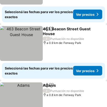
Seleccioná las fechas para ver los precios
Ver precios
exactos
463 Beacon Street Guest
Compartir
Añadir a favoritos
House
Ver precios
/
Puntuación no disponible
a 0.9 km de: Fenway Park
Seleccioná las fechas para ver los precios
Ver precios
exactos
Adams
Compartir
Añadir a favoritos
Ver precios
/
Puntuación no disponible
a 0.8 km de: Fenway Park