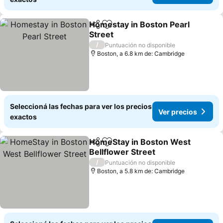
Homestay in Boston Pearl
Compartir
Añadir a favoritos
Street
Ver precios
/
Puntuación no disponible
Boston, a 6.8 km de: Cambridge
Seleccioná las fechas para ver los precios
Ver precios
exactos
HomeStay in Boston West
Compartir
Añadir a favoritos
Bellflower Street
Ver precios
/
Puntuación no disponible
Boston, a 5.8 km de: Cambridge