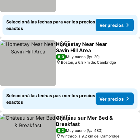
Seleccioná las fechas para ver los precios
Ver precios
exactos
Homestay Near Near
Compartir
Añadir a favoritos
Savin Hill Area
Ver precios
8,0
Muy bueno
29
Boston, a 6.8 km de: Cambridge
Seleccioná las fechas para ver los precios
Ver precios
exactos
Château sur Mer Bed &
Compartir
Añadir a favoritos
Breakfast
Ver precios
8,2
Muy bueno
483
Winthrop, a 9.2 km de: Cambridge