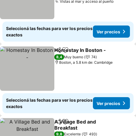
Vistas al mar y acceso al puerto
Ver preci
Seleccioná las fechas para ver los precios
Ver precios
exactos
Homestay In Boston -
Compartir
Añadir a favoritos
Ver 
8,4
Muy bueno
74
Boston, a 5.8 km de: Cambridge
Seleccioná las fechas para ver los precios
Ver precios
exactos
A Village Bed and
Compartir
Añadir a favoritos
Breakfast
Ver precios
9,8
Excelente
493