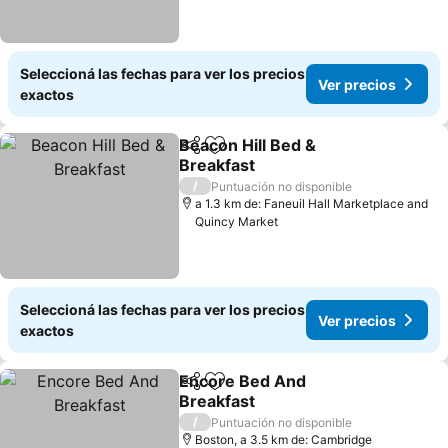
Seleccioná las fechas para ver los precios
Ver precios
exactos
Beacon Hill Bed &
Compartir
Añadir a favoritos
Breakfast
Ver precios
/
Puntuación no disponible
a 1.3 km de: Faneuil Hall Marketplace and
Quincy Market
Seleccioná las fechas para ver los precios
Ver precios
exactos
Encore Bed And
Compartir
Añadir a favoritos
Breakfast
Ver precios
/
Puntuación no disponible
Boston, a 3.5 km de: Cambridge