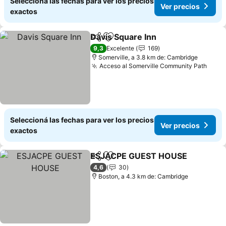
Seleccioná las fechas para ver los precios
Ver precios
exactos
Davis Square Inn
Compartir
Añadir a favoritos
Ver preci
9,3
Excelente
169
Somerville, a 3.8 km de: Cambridge
Acceso al Somerville Community Path
Ver 
Seleccioná las fechas para ver los precios
Ver precios
exactos
ESJACPE GUEST HOUSE
Compartir
Añadir a favoritos
V
4,6
30
Boston, a 4.3 km de: Cambridge