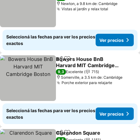
Newton, a 9.8 km de: Cambridge
Vistas al jardín y relax total
Ver precios
Seleccioná las fechas para ver los precios
Ver precios
exactos
Bowers House BnB
Compartir
Añadir a favoritos
Harvard MIT Cambridge
Boston
Ver precios
9,3
Excelente
715
Somerville, a 3.5 km de: Cambridge
Porche exterior para relajarte
Ver precios
Seleccioná las fechas para ver los precios
Ver precios
exactos
Clarendon Square
Compartir
Añadir a favoritos
Ver prec
9,5
Excelente
1.151