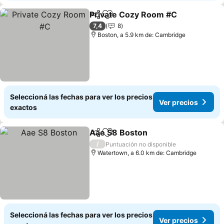
Private Cozy Room #C
Compartir
Añadir a favoritos
Ver
7,4
8
Boston, a 5.9 km de: Cambridge
Seleccioná las fechas para ver los precios
Ver precios
exactos
Aae S8 Boston
Compartir
Añadir a favoritos
Ver precios
/
Puntuación no disponible
Watertown, a 6.0 km de: Cambridge
Seleccioná las fechas para ver los precios
Ver precios