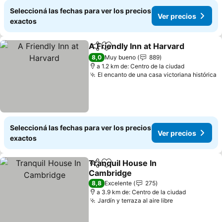
Seleccioná las fechas para ver los precios
Ver precios
exactos
A Friendly Inn at Harvard
Compartir
Añadir a favoritos
V
8,0
Muy bueno
889
a 1.2 km de: Centro de la ciudad
El encanto de una casa victoriana histórica
V
Seleccioná las fechas para ver los precios
Ver precios
exactos
Tranquil House In
Compartir
Añadir a favoritos
Cambridge
Ver precios
8,8
Excelente
275
a 3.9 km de: Centro de la ciudad
Jardín y terraza al aire libre
Ver precios