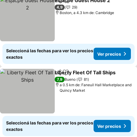
Esjacpe Guest House 2
Compartir
Añadir a favoritos
Ver
4,9
29
Boston, a 4.3 km de: Cambridge
Seleccioná las fechas para ver los precios
Ver precios
exactos
Liberty Fleet Of Tall Ships
Compartir
Añadir a favoritos
7,9
Bueno
81
a 0.5 km de: Faneuil Hall Marketplace and
Quincy Market
Seleccioná las fechas para ver los precios
Ver precios
exactos