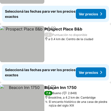
Seleccioná las fechas para ver los precios
Ver precios
exactos
Prospect Place B&b
Compartir
Añadir a favoritos
Ver pr
/
Puntuación no disponible
a 0.4 km de: Centro de la ciudad
Seleccioná las fechas para ver los precios
Ver precios
exactos
Beacon Inn 1750
Compartir
Añadir a favoritos
Ver preci
7,8
Bueno
2.848
Brookline, a 4.2 km de: Cambridge
El encanto histórico de una casa de piedra
rojiza del siglo XIX