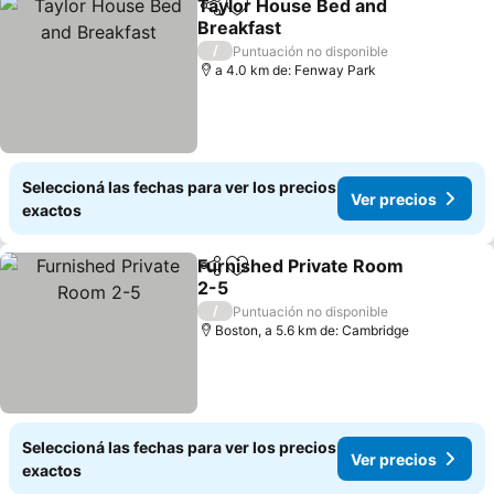
Taylor House Bed and
Compartir
Añadir a favoritos
Breakfast
Ver precios
/
Puntuación no disponible
a 4.0 km de: Fenway Park
Seleccioná las fechas para ver los precios
Ver precios
exactos
Furnished Private Room
Compartir
Añadir a favoritos
2-5
Ver precios
/
Puntuación no disponible
Boston, a 5.6 km de: Cambridge
Seleccioná las fechas para ver los precios
Ver precios
exactos