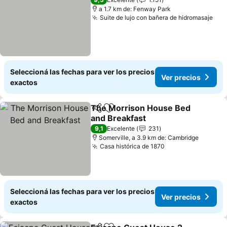
a 1.7 km de: Fenway Park
Suite de lujo con bañera de hidromasaje
Ver
Seleccioná las fechas para ver los precios
Ver precios
exactos
The Morrison House Bed
Compartir
Añadir a favoritos
and Breakfast
Ver precios
9,1
Excelente
231
Somerville, a 3.9 km de: Cambridge
Casa histórica de 1870
Ver precios
Seleccioná las fechas para ver los precios
Ver precios
exactos