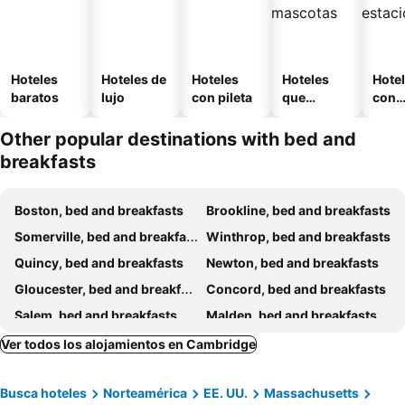
Hoteles
Hoteles de
Hoteles
Hoteles
Hote
baratos
lujo
con pileta
que
con
aceptan
esta
mascotas
mien
Other popular destinations with bed and
breakfasts
Boston, bed and breakfasts
Brookline, bed and breakfasts
Somerville, bed and breakfasts
Winthrop, bed and breakfasts
Quincy, bed and breakfasts
Newton, bed and breakfasts
Gloucester, bed and breakfasts
Concord, bed and breakfasts
Salem, bed and breakfasts
Malden, bed and breakfasts
Charlestown, bed and breakfasts
Ver todos los alojamientos en Cambridge
Busca hoteles
Norteamérica
EE. UU.
Massachusetts