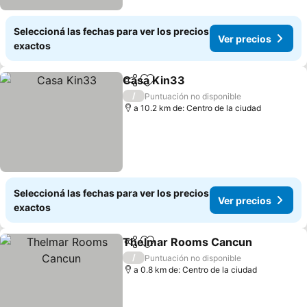
Seleccioná las fechas para ver los precios
Ver precios
exactos
Casa Kin33
Compartir
Añadir a favoritos
Ver precios
/
Puntuación no disponible
a 10.2 km de: Centro de la ciudad
Seleccioná las fechas para ver los precios
Ver precios
exactos
Thelmar Rooms Cancun
Compartir
Añadir a favoritos
Ve
/
Puntuación no disponible
a 0.8 km de: Centro de la ciudad