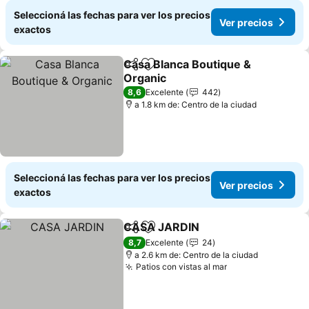
Seleccioná las fechas para ver los precios
Ver precios
exactos
Casa Blanca Boutique &
Compartir
Añadir a favoritos
Organic
Ver precios
8,6
Excelente
442
a 1.8 km de: Centro de la ciudad
Seleccioná las fechas para ver los precios
Ver precios
exactos
CASA JARDIN
Compartir
Añadir a favoritos
Ver precios
8,7
Excelente
24
a 2.6 km de: Centro de la ciudad
Patios con vistas al mar
Ver precios