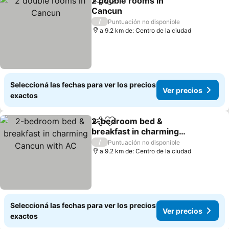
2 double rooms in
Compartir
Añadir a favoritos
Cancun
Ver precios
/
Puntuación no disponible
a 9.2 km de: Centro de la ciudad
Seleccioná las fechas para ver los precios
Ver precios
exactos
2-bedroom bed &
Compartir
Añadir a favoritos
breakfast in charming
Cancun with AC
Ver precios
/
Puntuación no disponible
a 9.2 km de: Centro de la ciudad
Seleccioná las fechas para ver los precios
Ver precios
exactos