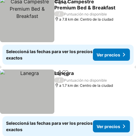
Casa Campestre
Compartir
Añadir a favoritos
Premium Bed & Breakfast
Ver precios
/
Puntuación no disponible
a 7.8 km de: Centro de la ciudad
Seleccioná las fechas para ver los precios
Ver precios
exactos
Lanegra
Compartir
Añadir a favoritos
Ver precios
/
Puntuación no disponible
a 1.7 km de: Centro de la ciudad
Seleccioná las fechas para ver los precios
Ver precios
exactos