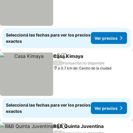
Seleccioná las fechas para ver los precios
Ver precios
exactos
Casa Kimaya
Compartir
Añadir a favoritos
Ver precios
/
Puntuación no disponible
a 0.7 km de: Centro de la ciudad
Seleccioná las fechas para ver los precios
Ver precios
exactos
B&B Quinta Juventina
Compartir
Añadir a favoritos
Ver 
/