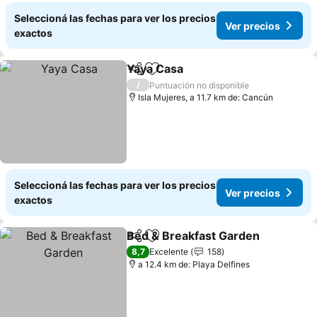
Seleccioná las fechas para ver los precios
Ver precios
exactos
Yaya Casa
Compartir
Añadir a favoritos
Ver precios
/
Puntuación no disponible
Isla Mujeres, a 11.7 km de: Cancún
Seleccioná las fechas para ver los precios
Ver precios
exactos
Bed & Breakfast Garden
Compartir
Añadir a favoritos
Ve
8,7
Excelente
158
a 12.4 km de: Playa Delfines