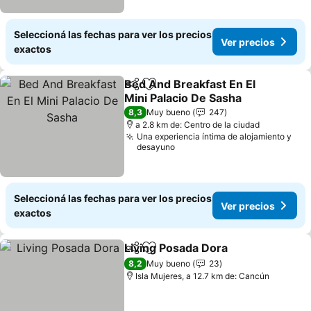
Seleccioná las fechas para ver los precios
Ver precios
exactos
Bed And Breakfast En El
Compartir
Añadir a favoritos
Mini Palacio De Sasha
Ver precios
8,3
Muy bueno
247
a 2.8 km de: Centro de la ciudad
Una experiencia íntima de alojamiento y
desayuno
Seleccioná las fechas para ver los precios
Ver precios
exactos
Living Posada Dora
Compartir
Añadir a favoritos
Ver pre
8,2
Muy bueno
23
Isla Mujeres, a 12.7 km de: Cancún