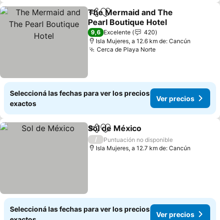
The Mermaid and The
Compartir
Añadir a favoritos
Pearl Boutique Hotel
Ver precios
9,6
Excelente
420
Isla Mujeres, a 12.6 km de: Cancún
Cerca de Playa Norte
Ver precios
Seleccioná las fechas para ver los precios
Ver precios
exactos
Sol de México
Compartir
Añadir a favoritos
Ver precios
/
Puntuación no disponible
Isla Mujeres, a 12.7 km de: Cancún
Seleccioná las fechas para ver los precios
Ver precios
exactos