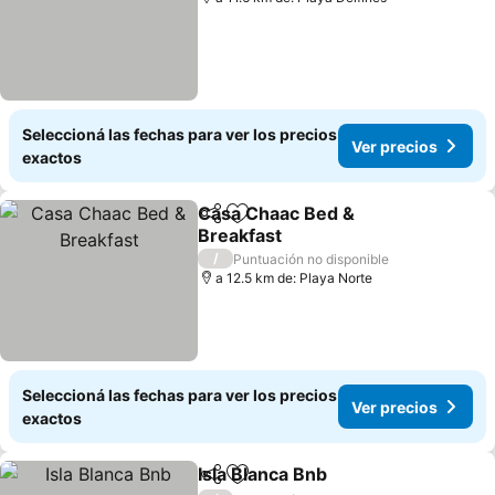
Seleccioná las fechas para ver los precios
Ver precios
exactos
Casa Chaac Bed &
Compartir
Añadir a favoritos
Breakfast
Ver precios
/
Puntuación no disponible
a 12.5 km de: Playa Norte
Seleccioná las fechas para ver los precios
Ver precios
exactos
Isla Blanca Bnb
Compartir
Añadir a favoritos
Ver precios