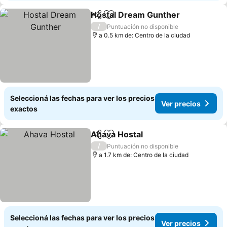
Hostal Dream Gunther
Compartir
Añadir a favoritos
Ver
/
Puntuación no disponible
a 0.5 km de: Centro de la ciudad
Seleccioná las fechas para ver los precios
Ver precios
exactos
Ahava Hostal
Compartir
Añadir a favoritos
Ver precios
/
Puntuación no disponible
a 1.7 km de: Centro de la ciudad
Seleccioná las fechas para ver los precios
Ver precios