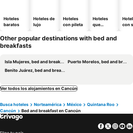
Hoteles
Hoteles de
Hoteles
Hoteles
Hote
baratos
lujo
con pileta
que
con 
aceptan
mascotas
Other popular destinations with bed and
breakfasts
Isla Mujeres, bed and breakfasts
Puerto Morelos, bed and breakfasts
Benito Juárez, bed and breakfasts
Ver todos los alojamientos en Cancún
Busca hoteles
Norteamérica
México
Quintana Roo
Cancún
Bed and breakfast en Cancún
Facebook
Twitter
Insta
Yo
Elige tu país