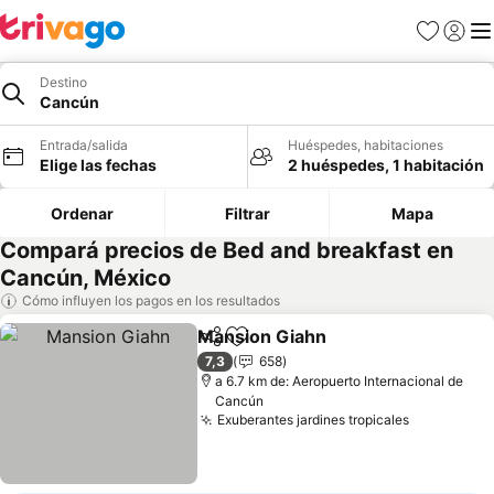
Favoritos
Iniciar 
Me
Destino
Cancún
Entrada/salida
Huéspedes, habitaciones
Elige las fechas
2 huéspedes, 1 habitación
Ordenar
Filtrar
Mapa
Compará precios de Bed and breakfast en
Cancún, México
Cómo influyen los pagos en los resultados
Mansion Giahn
Compartir
Añadir a favoritos
Ver precios
7,3
658
a 6.7 km de: Aeropuerto Internacional de
Cancún
Exuberantes jardines tropicales
Ver preci