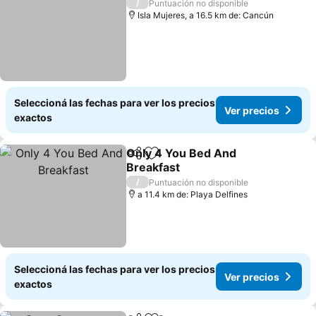
/
Puntuación no disponible
Isla Mujeres, a 16.5 km de: Cancún
Seleccioná las fechas para ver los precios
Ver precios
exactos
Only 4 You Bed And
Compartir
Añadir a favoritos
Breakfast
Ver precios
/
Puntuación no disponible
a 11.4 km de: Playa Delfines
Seleccioná las fechas para ver los precios
Ver precios
exactos