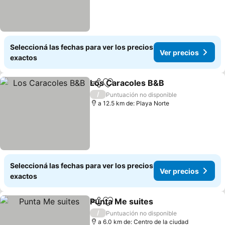
Seleccioná las fechas para ver los precios
Ver precios
exactos
Los Caracoles B&B
Compartir
Añadir a favoritos
Ver pre
/
Puntuación no disponible
a 12.5 km de: Playa Norte
Seleccioná las fechas para ver los precios
Ver precios
exactos
Punta Me suites
Compartir
Añadir a favoritos
Ver precio
/
Puntuación no disponible
a 6.0 km de: Centro de la ciudad