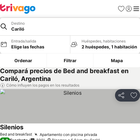
Favoritos
Iniciar 
Me
Destino
Cariló
Entrada/salida
Huéspedes, habitaciones
Elige las fechas
2 huéspedes, 1 habitación
Ordenar
Filtrar
Mapa
Compará precios de Bed and breakfast en
Cariló, Argentina
Cómo influyen los pagos en los resultados
Compartir
Añ
Silenios
Ver precios
Bed and breakfast
Apartamento con piscina privada
Ver precios