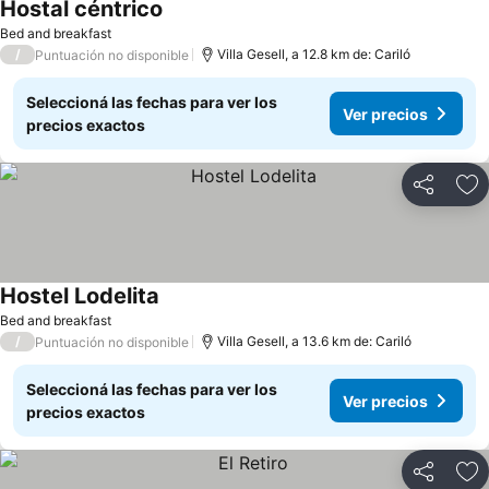
Hostal céntrico
Ver precios
Bed and breakfast
/
Villa Gesell, a 12.8 km de: Cariló
Puntuación no disponible
Seleccioná las fechas para ver los
Ver precios
precios exactos
Compartir
Añ
Hostel Lodelita
Ver precios
Bed and breakfast
/
Villa Gesell, a 13.6 km de: Cariló
Puntuación no disponible
Seleccioná las fechas para ver los
Ver precios
precios exactos
Compartir
Añ