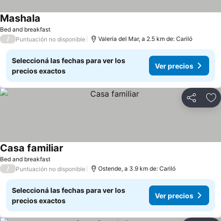
Mashala
Ver precios
Bed and breakfast
/
Valeria del Mar, a 2.5 km de: Cariló
Puntuación no disponible
Seleccioná las fechas para ver los
Ver precios
precios exactos
Compartir
Añ
Casa familiar
Ver precios
Bed and breakfast
/
Ostende, a 3.9 km de: Cariló
Puntuación no disponible
Seleccioná las fechas para ver los
Ver precios
precios exactos