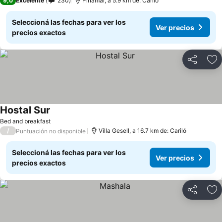
9,0
Excelente
230
Pinamar, a 5.9 km de: Cariló
Seleccioná las fechas para ver los
Ver precios
precios exactos
Compartir
Añ
Hostal Sur
Ver precios
Bed and breakfast
/
Villa Gesell, a 16.7 km de: Cariló
Puntuación no disponible
Seleccioná las fechas para ver los
Ver precios
precios exactos
Compartir
Añ