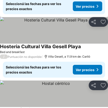
Seleccioná las fechas para ver los
Ver precios
precios exactos
Compartir
Añ
Hosteria Cultural Villa Gesell Playa
Ver precios
Bed and breakfast
/
Villa Gesell, a 11.9 km de: Cariló
Puntuación no disponible
Seleccioná las fechas para ver los
Ver precios
precios exactos
Compartir
Añ