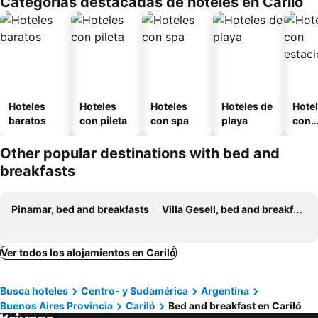
Categorías destacadas de hoteles en Cariló
Hoteles
Hoteles
Hoteles
Hoteles de
Hote
baratos
con pileta
con spa
playa
con
esta
mien
Other popular destinations with bed and
breakfasts
Pinamar, bed and breakfasts
Villa Gesell, bed and breakfasts
Ver todos los alojamientos en Cariló
Busca hoteles
Centro- y Sudamérica
Argentina
Buenos Aires Provincia
Cariló
Bed and breakfast en Cariló