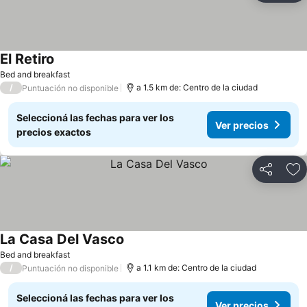
El Retiro
Ver precios
Bed and breakfast
/
a 1.5 km de: Centro de la ciudad
Puntuación no disponible
Seleccioná las fechas para ver los
Ver precios
precios exactos
Compartir
Añ
La Casa Del Vasco
Ver precios
Bed and breakfast
/
a 1.1 km de: Centro de la ciudad
Puntuación no disponible
Seleccioná las fechas para ver los
Ver precios