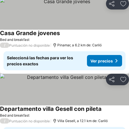
Compartir
Añ
Casa Grande jovenes
Ver precios
Bed and breakfast
/
Pinamar, a 6.2 km de: Cariló
Puntuación no disponible
Seleccioná las fechas para ver los
Ver precios
precios exactos
Compartir
Añ
Departamento villa Gesell con pileta
Ver precios
Bed and breakfast
/
Villa Gesell, a 12.1 km de: Cariló
Puntuación no disponible