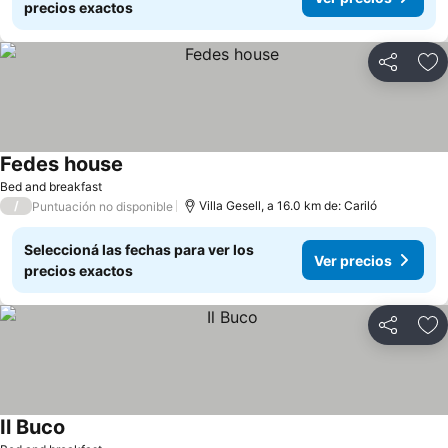
precios exactos
Compartir
Añ
Fedes house
Ver precios
Bed and breakfast
/
Villa Gesell, a 16.0 km de: Cariló
Puntuación no disponible
Seleccioná las fechas para ver los
Ver precios
precios exactos
Compartir
Añ
Il Buco
Ver precios