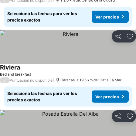
/
a 2.6 km de: Centro de la ciudad
Puntuación no disponible
Seleccioná las fechas para ver los
Ver precios
precios exactos
Compartir
Añ
Riviera
Ver precios
Bed and breakfast
/
Caracas, a 19.5 km de: Catia La Mar
Puntuación no disponible
Seleccioná las fechas para ver los
Ver precios
precios exactos
Compartir
Añ