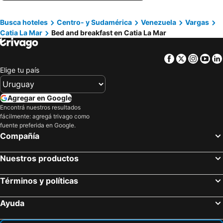
Busca hoteles
Centro- y Sudamérica
Venezuela
Vargas
Catia La Mar
Bed and breakfast en Catia La Mar
Facebook
Twitter
Insta
Yo
Elige tu país
Agregar en Google
Encontrá nuestros resultados
fácilmente: agregá trivago como
fuente preferida en Google.
Compañía
Nuestros productos
Términos y políticas
Ayuda