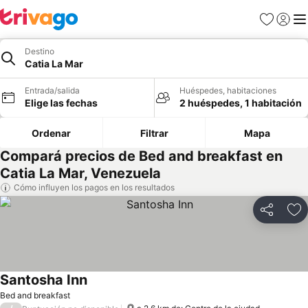
Favoritos
Iniciar 
Me
Destino
Catia La Mar
Entrada/salida
Huéspedes, habitaciones
Elige las fechas
2 huéspedes, 1 habitación
Ordenar
Filtrar
Mapa
Compará precios de Bed and breakfast en
Catia La Mar, Venezuela
Cómo influyen los pagos en los resultados
Compartir
Añ
Santosha Inn
Ver precios
Bed and breakfast