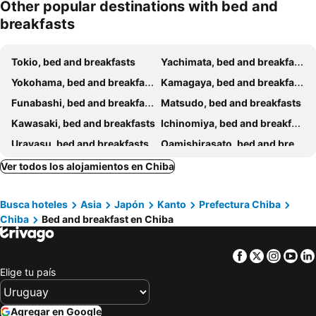
miento
Other popular destinations with bed and
breakfasts
Tokio, bed and breakfasts
Yachimata, bed and breakfasts
Yokohama, bed and breakfasts
Kamagaya, bed and breakfasts
Funabashi, bed and breakfasts
Matsudo, bed and breakfasts
Kawasaki, bed and breakfasts
Ichinomiya, bed and breakfasts
Urayasu, bed and breakfasts
Oamishirasato, bed and breakfasts
Kimitsu, bed and breakfasts
Joso, bed and breakfasts
Ver todos los alojamientos en Chiba
Ichihara, bed and breakfasts
Ichikawa, bed and breakfasts
Busca hoteles
Asia
Japón
Kanto
Prefectura Chiba
Yokoshibahikari, bed and breakfasts
Otaki, bed and breakfasts
Chiba
Bed and breakfast en Chiba
Narita, bed and breakfasts
Katori, bed and breakfasts
Togane, bed and breakfasts
Futtsu, bed and breakfasts
Facebook
Twitter
Insta
Yo
Kawaguchi, bed and breakfasts
Matsubushi, bed and breakfasts
Elige tu país
Yashio, bed and breakfasts
Sanmu, bed and breakfasts
Kashiwa, bed and breakfasts
Agregar en Google