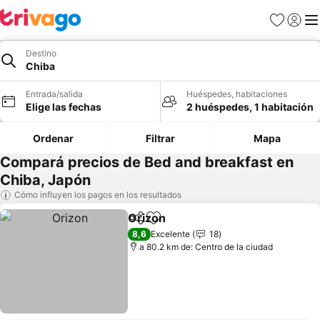
Favoritos
Iniciar 
Me
Destino
Chiba
Entrada/salida
Huéspedes, habitaciones
Elige las fechas
2 huéspedes, 1 habitación
Ordenar
Filtrar
Mapa
Compará precios de Bed and breakfast en
Chiba, Japón
Cómo influyen los pagos en los resultados
Orizon
Compartir
Añadir a favoritos
8,6
Excelente
18
a 80.2 km de: Centro de la ciudad