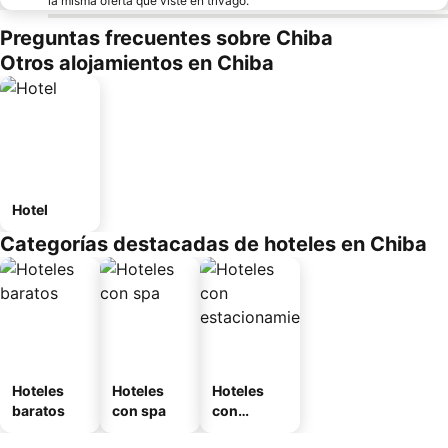
la misma oferta que viste en trivago.
Preguntas frecuentes sobre Chiba
Otros alojamientos en Chiba
Hotel
Categorías destacadas de hoteles en Chiba
Hoteles
Hoteles
Hoteles
baratos
con spa
con
estaciona