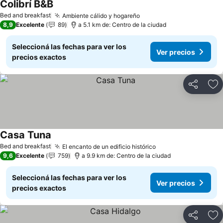
Colibrí B&B
Ver precios
Bed and breakfast
Ambiente cálido y hogareño
Ver precios
8,9
Excelente
89
a 5.1 km de: Centro de la ciudad
Seleccioná las fechas para ver los
Ver precios
precios exactos
Compartir
Añ
Casa Tuna
Ver precios
Bed and breakfast
El encanto de un edificio histórico
Ver precios
9,6
Excelente
759
a 9.9 km de: Centro de la ciudad
Seleccioná las fechas para ver los
Ver precios
precios exactos
Compartir
Añ