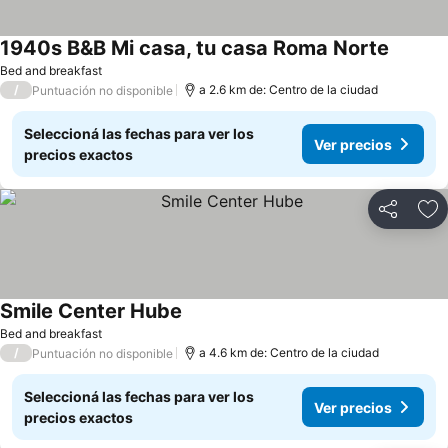
1940s B&B Mi casa, tu casa Roma Norte
Ver pre
Bed and breakfast
/
a 2.6 km de: Centro de la ciudad
Puntuación no disponible
Seleccioná las fechas para ver los
Ver precios
precios exactos
Compartir
Añ
Smile Center Hube
Ver precios
Bed and breakfast
/
a 4.6 km de: Centro de la ciudad
Puntuación no disponible
Seleccioná las fechas para ver los
Ver precios
precios exactos