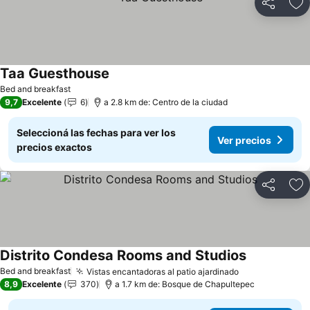
Compartir
Añ
Taa Guesthouse
Ver precios
Bed and breakfast
9,7
Excelente
6
a 2.8 km de: Centro de la ciudad
Seleccioná las fechas para ver los
Ver precios
precios exactos
Compartir
Añ
Distrito Condesa Rooms and Studios
Ver precios
Bed and breakfast
Vistas encantadoras al patio ajardinado
Ver precios
8,9
Excelente
370
a 1.7 km de: Bosque de Chapultepec