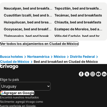
Naucalpan, bed and breakfasts
Tepoztlán, bed and breakfasts
Cuautitlan Izcalli, bed and breakfasts
Tecámac, bed and breakfasts
Huixquilucan, bed and breakfasts
Chiautla, bed and breakfasts
Ocoyoacac, bed and breakfasts
Ecatepec de Morelos, bed and breakfasts
Tlalmanalco, bed and breakfasts
Villa del Carbón, bed and breakfasts
Nezahualcóyotl, bed and breakfasts
Teotihuacan de Arista, bed and breakfasts
Ver todos los alojamientos en Ciudad de México
Busca hoteles
Norteamérica
México
Distrito Federal
Ciudad de México
Bed and breakfast en Ciudad de México
Facebook
Twitter
Insta
Yo
Elige tu país
Agregar en Google
Encontrá nuestros resultados
fácilmente: agregá trivago como
fuente preferida en Google.