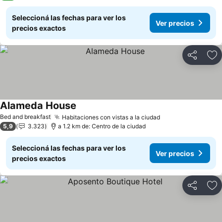
Seleccioná las fechas para ver los
Ver precios
precios exactos
Compartir
Añ
Alameda House
Ver precios
Bed and breakfast
Habitaciones con vistas a la ciudad
Ver precios
5,9
3.323
a 1.2 km de: Centro de la ciudad
Seleccioná las fechas para ver los
Ver precios
precios exactos
Compartir
Añ