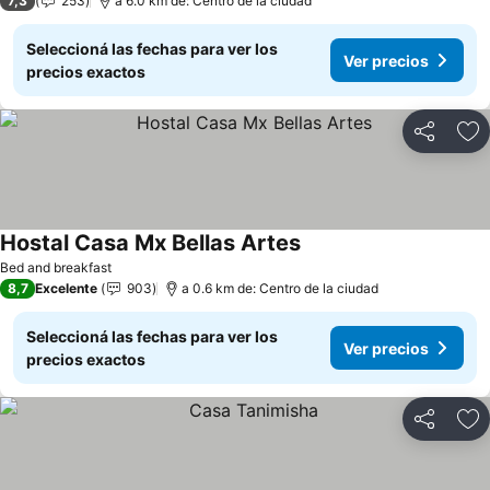
7,3
253
a 6.0 km de: Centro de la ciudad
Seleccioná las fechas para ver los
Ver precios
precios exactos
Compartir
Añ
Hostal Casa Mx Bellas Artes
Ver precios
Bed and breakfast
8,7
Excelente
903
a 0.6 km de: Centro de la ciudad
Seleccioná las fechas para ver los
Ver precios
precios exactos
Compartir
Añ