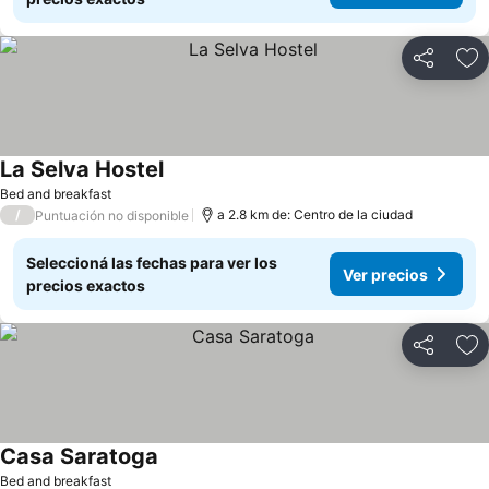
Compartir
Añ
La Selva Hostel
Ver precios
Bed and breakfast
/
a 2.8 km de: Centro de la ciudad
Puntuación no disponible
Seleccioná las fechas para ver los
Ver precios
precios exactos
Compartir
Añ
Casa Saratoga
Ver precios
Bed and breakfast