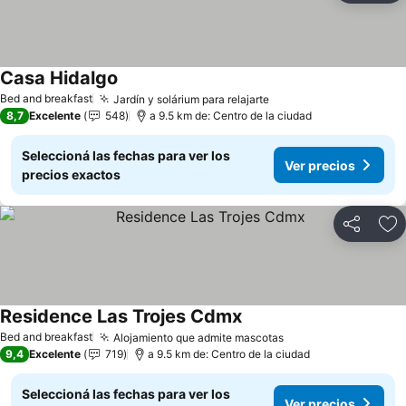
Casa Hidalgo
Ver precios
Bed and breakfast
Jardín y solárium para relajarte
Ver precios
8,7
Excelente
548
a 9.5 km de: Centro de la ciudad
Seleccioná las fechas para ver los
Ver precios
precios exactos
Compartir
Añ
Residence Las Trojes Cdmx
Ver precios
Bed and breakfast
Alojamiento que admite mascotas
Ver precios
9,4
Excelente
719
a 9.5 km de: Centro de la ciudad
Seleccioná las fechas para ver los
Ver precios