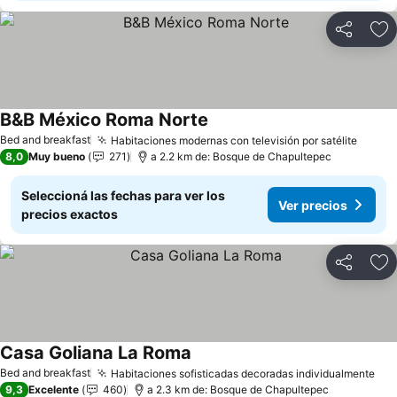
Compartir
Añ
B&B México Roma Norte
Ver precios
Bed and breakfast
Habitaciones modernas con televisión por satélite
Ver p
8,0
Muy bueno
271
a 2.2 km de: Bosque de Chapultepec
Seleccioná las fechas para ver los
Ver precios
precios exactos
Compartir
Añ
Casa Goliana La Roma
Ver precios
Bed and breakfast
Habitaciones sofisticadas decoradas individualmente
Ver
9,3
Excelente
460
a 2.3 km de: Bosque de Chapultepec