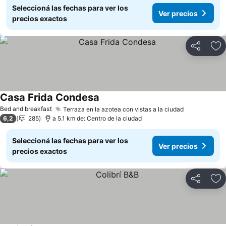
Seleccioná las fechas para ver los
Ver precios
precios exactos
Compartir
Añ
Casa Frida Condesa
Ver precios
Bed and breakfast
Terraza en la azotea con vistas a la ciudad
Ver precio
6,2
285
a 5.1 km de: Centro de la ciudad
Seleccioná las fechas para ver los
Ver precios
precios exactos
Compartir
Añ