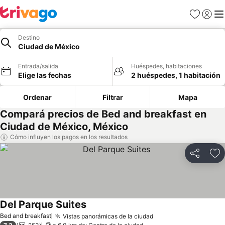
Favoritos
Iniciar 
Me
Destino
Ciudad de México
Entrada/salida
Huéspedes, habitaciones
Elige las fechas
2 huéspedes, 1 habitación
Ordenar
Filtrar
Mapa
Compará precios de Bed and breakfast en
Ciudad de México, México
Cómo influyen los pagos en los resultados
Compartir
Añ
Del Parque Suites
Ver precios
Bed and breakfast
Vistas panorámicas de la ciudad
Ver precios