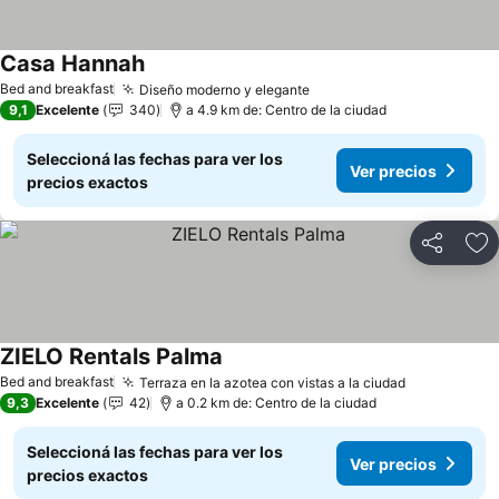
Casa Hannah
Ver precios
Bed and breakfast
Diseño moderno y elegante
Ver precios
9,1
Excelente
340
a 4.9 km de: Centro de la ciudad
Seleccioná las fechas para ver los
Ver precios
precios exactos
Compartir
Añ
ZIELO Rentals Palma
Ver precios
Bed and breakfast
Terraza en la azotea con vistas a la ciudad
Ver precio
9,3
Excelente
42
a 0.2 km de: Centro de la ciudad
Seleccioná las fechas para ver los
Ver precios
precios exactos