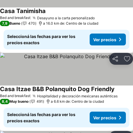
Casa Tanimisha
Ver precios
Bed and breakfast
Desayuno a la carta personalizado
Ver precios
7,9
Bueno
470
a 16.0 km de: Centro de la ciudad
Seleccioná las fechas para ver los
Ver precios
precios exactos
Compartir
Añ
Casa Itzae B&B Polanquito Dog Friendly
Ver prec
Bed and breakfast
Hospitalidad y decoración mexicanas auténticas
Ver pr
8,4
Muy bueno
491
a 6.6 km de: Centro de la ciudad
Seleccioná las fechas para ver los
Ver precios
precios exactos