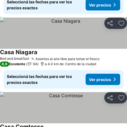
Seleccioná las fechas para ver los
Ver precios
precios exactos
Compartir
Añ
Casa Niagara
Ver precios
Bed and breakfast
Asientos al aire libre para tomar el fresco
Ver precios
8,6
Excelente
94
a 4.0 km de: Centro de la ciudad
Seleccioná las fechas para ver los
Ver precios
precios exactos
Compartir
Añ
Casa Comtesse