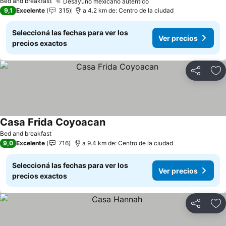
Bed and breakfast
Desayuno mexicano auténtico
Ver precios
9,1
Excelente
315
a 4.2 km de: Centro de la ciudad
Seleccioná las fechas para ver los
Ver precios
precios exactos
Compartir
Añ
Casa Frida Coyoacan
Ver precios
Bed and breakfast
9,0
Excelente
716
a 9.4 km de: Centro de la ciudad
Seleccioná las fechas para ver los
Ver precios
precios exactos
Compartir
Añ