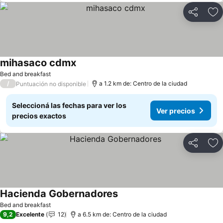
Compartir
Añ
mihasaco cdmx
Ver precios
Bed and breakfast
/
a 1.2 km de: Centro de la ciudad
Puntuación no disponible
Seleccioná las fechas para ver los
Ver precios
precios exactos
Compartir
Añ
Hacienda Gobernadores
Ver precios
Bed and breakfast
9,2
Excelente
12
a 6.5 km de: Centro de la ciudad