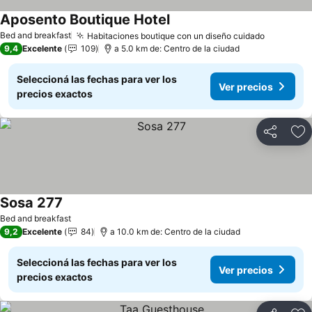
Aposento Boutique Hotel
Ver precios
Bed and breakfast
Habitaciones boutique con un diseño cuidado
Ver prec
9,4
Excelente
109
a 5.0 km de: Centro de la ciudad
Seleccioná las fechas para ver los
Ver precios
precios exactos
Compartir
Añ
Sosa 277
Ver precios
Bed and breakfast
9,2
Excelente
84
a 10.0 km de: Centro de la ciudad
Seleccioná las fechas para ver los
Ver precios
precios exactos