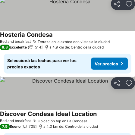
Compartir
Añ
Hosteria Condesa
Ver precios
Bed and breakfast
Terraza en la azotea con vistas a la ciudad
Ver precio
8,8
Excelente
514
a 4.9 km de: Centro de la ciudad
Seleccioná las fechas para ver los
Ver precios
precios exactos
Compartir
Añ
Discover Condesa Ideal Location
Ver precios
Bed and breakfast
Ubicación top en La Condesa
Ver precios
7,9
Bueno
735
a 4.3 km de: Centro de la ciudad