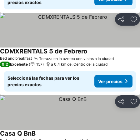
precios exactos
Compartir
Añ
CDMXRENTALS 5 de Febrero
Ver precios
Bed and breakfast
Terraza en la azotea con vistas a la ciudad
Ver precio
9,2
Excelente
157
a 0.4 km de: Centro de la ciudad
Seleccioná las fechas para ver los
Ver precios
precios exactos
Compartir
Añ
Casa Q BnB
Ver precios