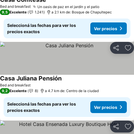
Ver precios
Bed and breakfast
Un oasis de paz en el jardín y el patio
Ver precios
9,5
Excelente
1.241
a 2.1 km de: Bosque de Chapultepec
Seleccioná las fechas para ver los
Ver precios
precios exactos
Compartir
Añ
Casa Juliana Pensión
Ver precios
Bed and breakfast
9,2
Excelente
8
a 4.7 km de: Centro de la ciudad
Seleccioná las fechas para ver los
Ver precios
precios exactos
Compartir
Añ