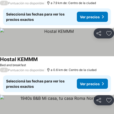
/
a 7.9 km de: Centro de la ciudad
Puntuación no disponible
Seleccioná las fechas para ver los
Ver precios
precios exactos
Compartir
Añ
Hostal KEMMM
Ver precios
Bed and breakfast
/
a 0.6 km de: Centro de la ciudad
Puntuación no disponible
Seleccioná las fechas para ver los
Ver precios
precios exactos
Compartir
Añ