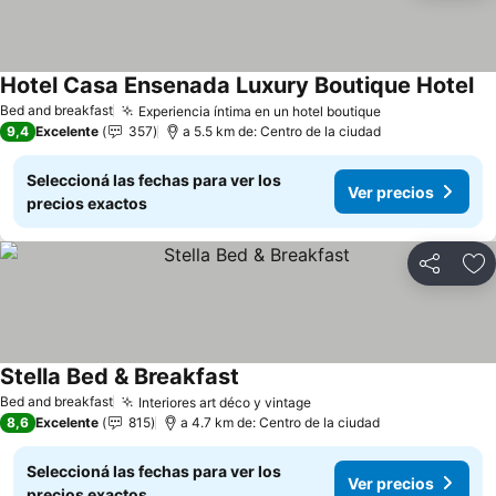
Hotel Casa Ensenada Luxury Boutique Hotel
Ve
Bed and breakfast
Experiencia íntima en un hotel boutique
Ver precios
9,4
Excelente
357
a 5.5 km de: Centro de la ciudad
Seleccioná las fechas para ver los
Ver precios
precios exactos
Compartir
Añ
Stella Bed & Breakfast
Ver precios
Bed and breakfast
Interiores art déco y vintage
Ver precios
8,6
Excelente
815
a 4.7 km de: Centro de la ciudad
Seleccioná las fechas para ver los
Ver precios
precios exactos