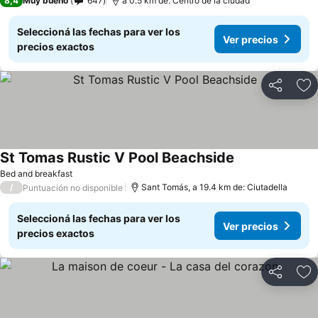
8,4
Muy bueno
647
a 0.5 km de: Centro de la ciudad
Seleccioná las fechas para ver los
Ver precios
precios exactos
Compartir
Añ
St Tomas Rustic V Pool Beachside
Bed and breakfast
/
Sant Tomás, a 19.4 km de: Ciutadella
Puntuación no disponible
Seleccioná las fechas para ver los
Ver precios
precios exactos
Compartir
Añ