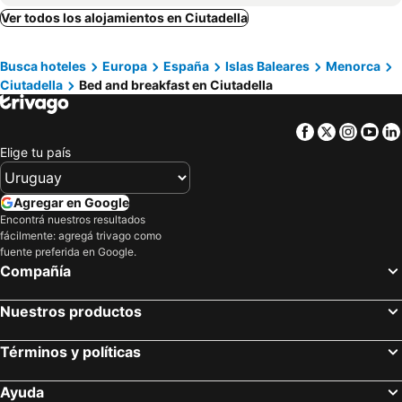
Ver todos los alojamientos en Ciutadella
Busca hoteles
Europa
España
Islas Baleares
Menorca
Ciutadella
Bed and breakfast en Ciutadella
Facebook
Twitter
Insta
Yo
Elige tu país
Agregar en Google
Encontrá nuestros resultados
fácilmente: agregá trivago como
fuente preferida en Google.
Compañía
Nuestros productos
Términos y políticas
Ayuda