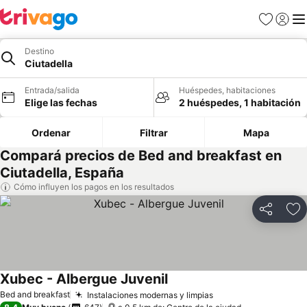
Favoritos
Iniciar 
Me
Destino
Ciutadella
Entrada/salida
Huéspedes, habitaciones
Elige las fechas
2 huéspedes, 1 habitación
Ordenar
Filtrar
Mapa
Compará precios de Bed and breakfast en
Ciutadella, España
Cómo influyen los pagos en los resultados
Compartir
Añ
Xubec - Albergue Juvenil
Bed and breakfast
Instalaciones modernas y limpias