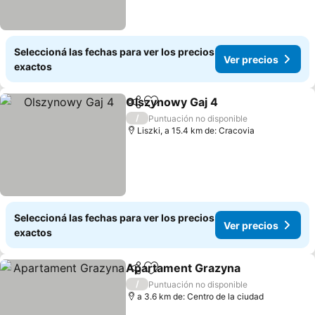
Seleccioná las fechas para ver los precios
Ver precios
exactos
Olszynowy Gaj 4
Compartir
Añadir a favoritos
Ver preci
/
Puntuación no disponible
Liszki, a 15.4 km de: Cracovia
Seleccioná las fechas para ver los precios
Ver precios
exactos
Apartament Grazyna
Compartir
Añadir a favoritos
Ver p
/
Puntuación no disponible
a 3.6 km de: Centro de la ciudad