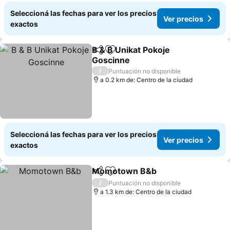
Seleccioná las fechas para ver los precios
Ver precios
exactos
B & B Unikat Pokoje
Compartir
Añadir a favoritos
Goscinne
Ver precios
/
Puntuación no disponible
a 0.2 km de: Centro de la ciudad
Seleccioná las fechas para ver los precios
Ver precios
exactos
Momotown B&b
Compartir
Añadir a favoritos
Ver precio
/
Puntuación no disponible
a 1.3 km de: Centro de la ciudad