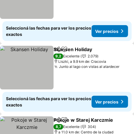
Seleccioná las fechas para ver los precios
Ver precios
exactos
Skansen Holiday
Compartir
Añadir a favoritos
Ver preci
9,2
Excelente
2.079
Liszki, a 9.9 km de: Cracovia
Junto al lago con vistas al atardecer
Ver pr
Seleccioná las fechas para ver los precios
Ver precios
exactos
Pokoje w Starej Karczmie
Compartir
Añadir a favoritos
8,7
Excelente
304
a 11.0 km de: Centro de la ciudad