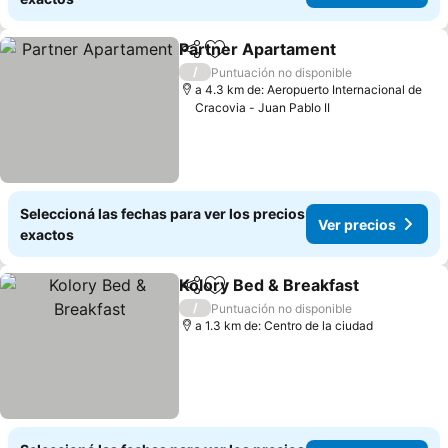
Partner Apartament
Compartir
Añadir a favoritos
Ver pr
/
Puntuación no disponible
a 4.3 km de: Aeropuerto Internacional de
Cracovia - Juan Pablo II
Seleccioná las fechas para ver los precios
Ver precios
exactos
Kolory Bed & Breakfast
Compartir
Añadir a favoritos
Ver
/
Puntuación no disponible
a 1.3 km de: Centro de la ciudad