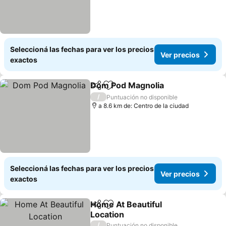
Seleccioná las fechas para ver los precios
Ver precios
exactos
Dom Pod Magnolia
Compartir
Añadir a favoritos
Ver pre
/
Puntuación no disponible
a 8.6 km de: Centro de la ciudad
Seleccioná las fechas para ver los precios
Ver precios
exactos
Home At Beautiful
Compartir
Añadir a favoritos
Location
Ver precios
/
Puntuación no disponible