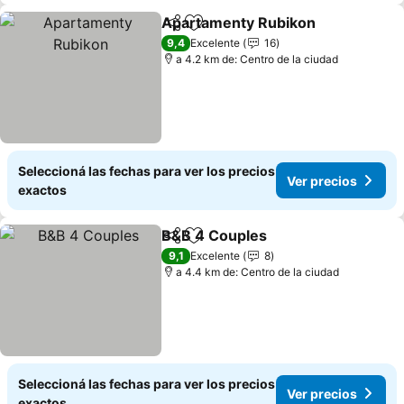
Apartamenty Rubikon
Compartir
Añadir a favoritos
Ver 
9,4
Excelente
16
a 4.2 km de: Centro de la ciudad
Seleccioná las fechas para ver los precios
Ver precios
exactos
B&B 4 Couples
Compartir
Añadir a favoritos
Ver precios
9,1
Excelente
8
a 4.4 km de: Centro de la ciudad
Seleccioná las fechas para ver los precios
Ver precios
exactos