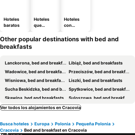
Hoteles
Hoteles
Hoteles
baratos
que
con
aceptan
estaciona
mascotas
miento
Other popular destinations with bed and
breakfasts
Lanckorona, bed and breakfasts
Libiąż, bed and breakfasts
Wadowice, bed and breakfasts
Przeciszów, bed and breakfasts
Wisniowa, bed and breakfasts
Liszki, bed and breakfasts
Sucha Beskidzka, bed and breakfasts
Spytkowice, bed and breakfasts
Skawina, bed and breakfasts
Suloszowa, bed and breakfasts
Wieliczka, bed and breakfasts
Krzeszowice, bed and breakfasts
Ver todos los alojamientos en Cracovia
Kocmyrzów-Luborzyca, bed and breakfasts
Zator, bed and breakfasts
Busca hoteles
Europa
Polonia
Pequeña Polonia
Cracovia
Bed and breakfast en Cracovia