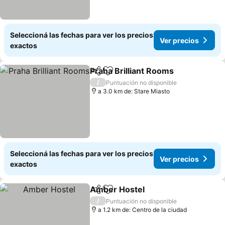
Seleccioná las fechas para ver los precios
Ver precios
exactos
Praha Brilliant Rooms
Compartir
Añadir a favoritos
Ver 
/
Puntuación no disponible
a 3.0 km de: Stare Miasto
Seleccioná las fechas para ver los precios
Ver precios
exactos
Amber Hostel
Compartir
Añadir a favoritos
Ver precios
/
Puntuación no disponible
a 1.2 km de: Centro de la ciudad