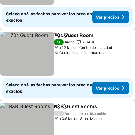
Seleccioná las fechas para ver los precios
Ver precios
exactos
70s Guest Room
Compartir
Añadir a favoritos
Ver preci
7,8
Bueno
2.043
a 1.2 km de: Centro de la ciudad
Cocina local e internacional
Ver precios
Seleccioná las fechas para ver los precios
Ver precios
exactos
B&B Guest Rooms
Compartir
Añadir a favoritos
Ver prec
/
Puntuación no disponible
a 0.6 km de: Stare Miasto