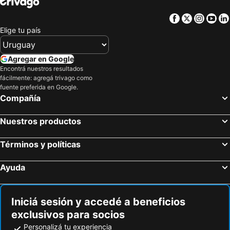
Facebook
Twitter
Insta
Yo
Elige tu país
Agregar en Google
Encontrá nuestros resultados
fácilmente: agregá trivago como
fuente preferida en Google.
Compañía
Nuestros productos
Términos y políticas
Ayuda
Iniciá sesión y accedé a beneficios
exclusivos para socios
Personalizá tu experiencia