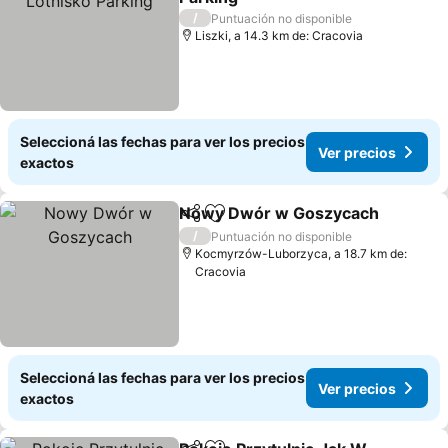
Ver precios
/
Puntuación no disponible
Liszki, a 14.3 km de: Cracovia
Seleccioná las fechas para ver los precios
Ver precios
exactos
Nowy Dwór w Goszycach
Compartir
Añadir a favoritos
/
Puntuación no disponible
Kocmyrzów-Luborzyca, a 18.7 km de:
Cracovia
Seleccioná las fechas para ver los precios
Ver precios
exactos