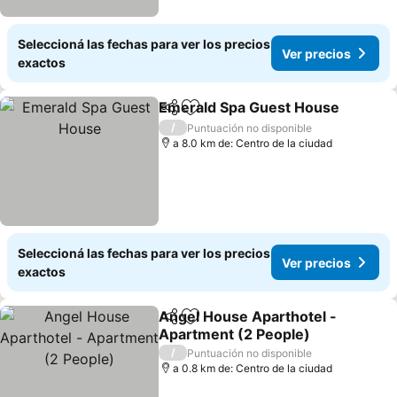
Seleccioná las fechas para ver los precios
Ver precios
exactos
Emerald Spa Guest House
Compartir
Añadir a favoritos
/
Puntuación no disponible
a 8.0 km de: Centro de la ciudad
Seleccioná las fechas para ver los precios
Ver precios
exactos
Angel House Aparthotel -
Compartir
Añadir a favoritos
Apartment (2 People)
Ver precios
/
Puntuación no disponible
a 0.8 km de: Centro de la ciudad