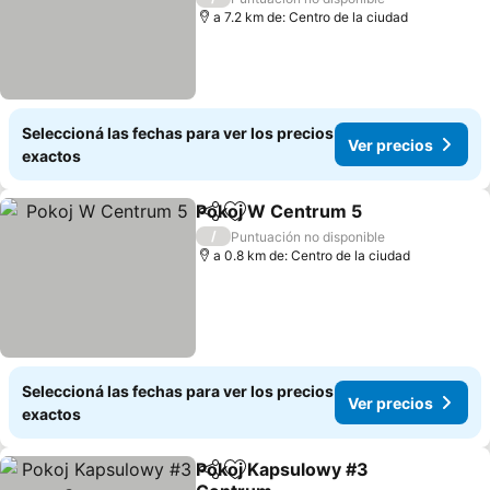
a 7.2 km de: Centro de la ciudad
Seleccioná las fechas para ver los precios
Ver precios
exactos
Pokoj W Centrum 5
Compartir
Añadir a favoritos
Ver pr
/
Puntuación no disponible
a 0.8 km de: Centro de la ciudad
Seleccioná las fechas para ver los precios
Ver precios
exactos
Pokoj Kapsulowy #3
Compartir
Añadir a favoritos