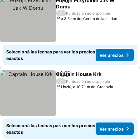
Pokoje Przytulnie Jak W
Compartir
Añadir a favoritos
Domu
Ver precios
/
Puntuación no disponible
a 3.5 km de: Centro de la ciudad
Seleccioná las fechas para ver los precios
Ver precios
exactos
Captain House Krk
Compartir
Añadir a favoritos
Ver pre
/
Puntuación no disponible
Liszki, a 10.7 km de: Cracovia
Seleccioná las fechas para ver los precios
Ver precios
exactos