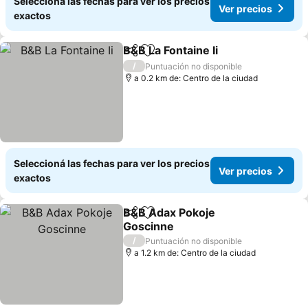
Seleccioná las fechas para ver los precios
Ver precios
exactos
B&B La Fontaine Ii
Compartir
Añadir a favoritos
Ver prec
/
Puntuación no disponible
a 0.2 km de: Centro de la ciudad
Seleccioná las fechas para ver los precios
Ver precios
exactos
B&B Adax Pokoje
Compartir
Añadir a favoritos
Goscinne
Ver precios
/
Puntuación no disponible
a 1.2 km de: Centro de la ciudad