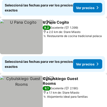
Seleccioná las fechas para ver los precios
Ver precios
exactos
U Pana Cogito
Compartir
Añadir a favoritos
Ver precios
9,2
Excelente
1.399
a 2.0 km de: Stare Miasto
Restaurante de cocina tradicional polaca
Ve
Seleccioná las fechas para ver los precios
Ver precios
exactos
Cybulskiego Guest
Compartir
Añadir a favoritos
Rooms
Ver precios
9,1
Excelente
2.190
a 1.1 km de: Stare Miasto
Alojamiento ideal para familias
Ver precio