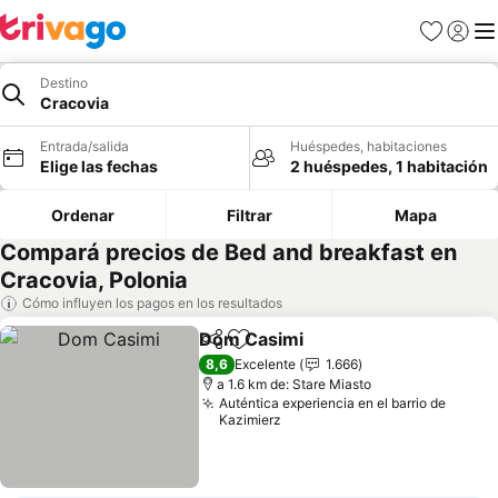
Favoritos
Iniciar 
Me
Destino
Cracovia
Entrada/salida
Huéspedes, habitaciones
Elige las fechas
2 huéspedes, 1 habitación
Ordenar
Filtrar
Mapa
Compará precios de Bed and breakfast en
Cracovia, Polonia
Cómo influyen los pagos en los resultados
Dom Casimi
Compartir
Añadir a favoritos
Ver precios
8,6
Excelente
1.666
a 1.6 km de: Stare Miasto
Auténtica experiencia en el barrio de
Kazimierz