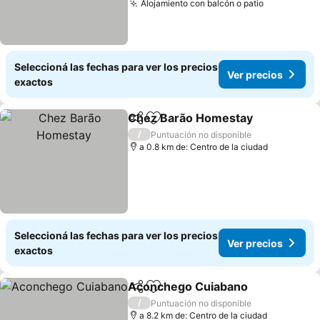
Alojamiento con balcón o patio
Ver precio
Seleccioná las fechas para ver los precios
Ver precios
exactos
Chez Barão Homestay
Compartir
Añadir a favoritos
Ver
/
Puntuación no disponible
a 0.8 km de: Centro de la ciudad
Seleccioná las fechas para ver los precios
Ver precios
exactos
Aconchego Cuiabano
Compartir
Añadir a favoritos
Ver 
/
Puntuación no disponible
a 8.2 km de: Centro de la ciudad