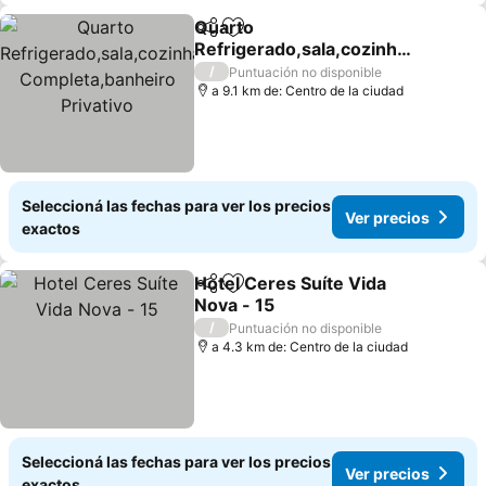
Quarto
Compartir
Añadir a favoritos
Refrigerado,sala,cozinha
Completa,banheiro
Ver precios
/
Puntuación no disponible
Privativo
a 9.1 km de: Centro de la ciudad
Seleccioná las fechas para ver los precios
Ver precios
exactos
Hotel Ceres Suíte Vida
Compartir
Añadir a favoritos
Nova - 15
Ver precios
/
Puntuación no disponible
a 4.3 km de: Centro de la ciudad
Seleccioná las fechas para ver los precios
Ver precios
exactos