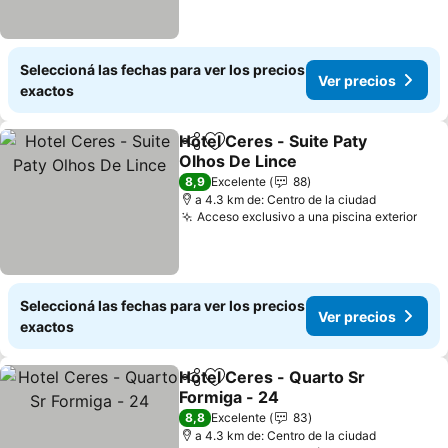
Seleccioná las fechas para ver los precios
Ver precios
exactos
Hotel Ceres - Suite Paty
Compartir
Añadir a favoritos
Olhos De Lince
Ver precios
8,9
Excelente
88
a 4.3 km de: Centro de la ciudad
Acceso exclusivo a una piscina exterior
Ver 
Seleccioná las fechas para ver los precios
Ver precios
exactos
Hotel Ceres - Quarto Sr
Compartir
Añadir a favoritos
Formiga - 24
Ver precios
8,8
Excelente
83
a 4.3 km de: Centro de la ciudad