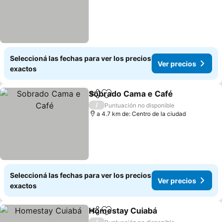
Seleccioná las fechas para ver los precios
Ver precios
exactos
Sobrado Cama e Café
Compartir
Añadir a favoritos
Ver 
/
Puntuación no disponible
a 4.7 km de: Centro de la ciudad
Seleccioná las fechas para ver los precios
Ver precios
exactos
Homestay Cuiabá
Compartir
Añadir a favoritos
Ver prec
/