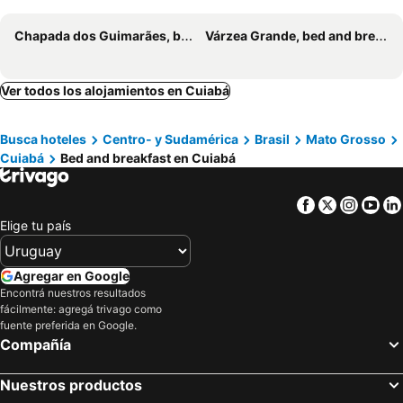
Chapada dos Guimarães, bed and breakfasts
Várzea Grande, bed and breakfasts
Ver todos los alojamientos en Cuiabá
Busca hoteles
Centro- y Sudamérica
Brasil
Mato Grosso
Cuiabá
Bed and breakfast en Cuiabá
Facebook
Twitter
Insta
Yo
Elige tu país
Agregar en Google
Encontrá nuestros resultados
fácilmente: agregá trivago como
fuente preferida en Google.
Compañía
Nuestros productos