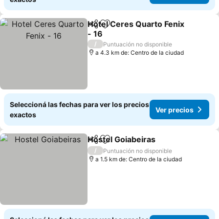
Hotel Ceres Quarto Fenix
Compartir
Añadir a favoritos
- 16
Ver precios
/
Puntuación no disponible
a 4.3 km de: Centro de la ciudad
Seleccioná las fechas para ver los precios
Ver precios
exactos
Hostel Goiabeiras
Compartir
Añadir a favoritos
Ver prec
/
Puntuación no disponible
a 1.5 km de: Centro de la ciudad