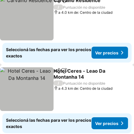
Carvalho Residence
Compartir
Añadir a favoritos
Ver pr
/
Puntuación no disponible
a 4.0 km de: Centro de la ciudad
Seleccioná las fechas para ver los precios
Ver precios
exactos
Hotel Ceres - Leao Da
Compartir
Añadir a favoritos
Montanha 14
Ver precios
/
Puntuación no disponible
a 4.3 km de: Centro de la ciudad
Seleccioná las fechas para ver los precios
Ver precios
exactos