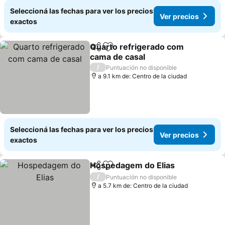
Seleccioná las fechas para ver los precios
Ver precios
exactos
Quarto refrigerado com
Compartir
Añadir a favoritos
cama de casal
Ver precios
/
Puntuación no disponible
a 9.1 km de: Centro de la ciudad
Seleccioná las fechas para ver los precios
Ver precios
exactos
Hospedagem do Elias
Compartir
Añadir a favoritos
Ver 
/
Puntuación no disponible
a 5.7 km de: Centro de la ciudad