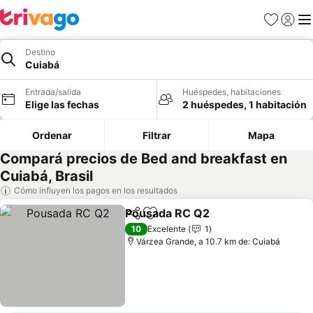
Favoritos
Iniciar 
Me
Destino
Cuiabá
Entrada/salida
Huéspedes, habitaciones
Elige las fechas
2 huéspedes, 1 habitación
Ordenar
Filtrar
Mapa
Compará precios de Bed and breakfast en
Cuiabá, Brasil
Cómo influyen los pagos en los resultados
Pousada RC Q2
Compartir
Añadir a favoritos
Ver precio
10
Excelente
1
Várzea Grande, a 10.7 km de: Cuiabá