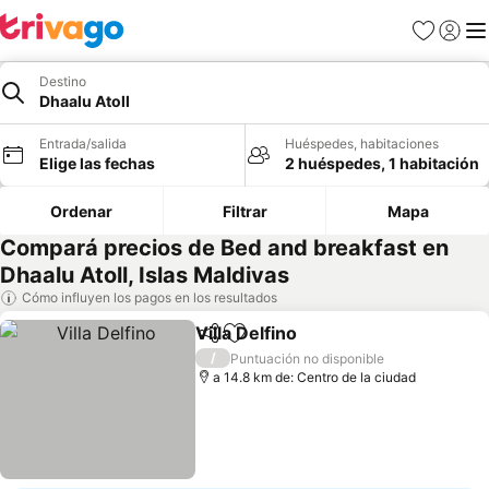
Favoritos
Iniciar 
Me
Destino
Dhaalu Atoll
Entrada/salida
Huéspedes, habitaciones
Elige las fechas
2 huéspedes, 1 habitación
Ordenar
Filtrar
Mapa
Compará precios de Bed and breakfast en
Dhaalu Atoll, Islas Maldivas
Cómo influyen los pagos en los resultados
Villa Delfino
Compartir
Añadir a favoritos
/
Puntuación no disponible
a 14.8 km de: Centro de la ciudad