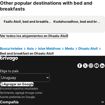
Other popular destinations with bed and
breakfasts
Faafu Atoll, bed and breakfasts
Kudahuvadhoo, bed and breakfasts
Ver todos los alojamientos en Dhaalu Atoll
Busca hoteles
Asia
Islas Maldivas
Medu
Dhaalu Atoll
Bed and breakfast en Dhaalu Atoll
Facebook
Twitter
Insta
Yo
Elige tu país
Agregar en Google
Encontrá nuestros resultados
fácilmente: agregá trivago como
fuente preferida en Google.
Compañía