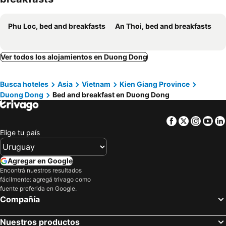
Phu Loc, bed and breakfasts
An Thoi, bed and breakfasts
Ver todos los alojamientos en Duong Dong
Busca hoteles
Asia
Vietnam
Kien Giang Province
Duong Dong
Bed and breakfast en Duong Dong
Facebook
Twitter
Insta
Yo
Elige tu país
Agregar en Google
Encontrá nuestros resultados
fácilmente: agregá trivago como
fuente preferida en Google.
Compañía
Nuestros productos