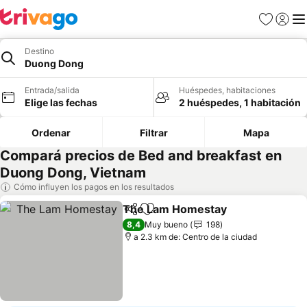
Favoritos
Iniciar 
Me
Destino
Duong Dong
Entrada/salida
Huéspedes, habitaciones
Elige las fechas
2 huéspedes, 1 habitación
Ordenar
Filtrar
Mapa
Compará precios de Bed and breakfast en
Duong Dong, Vietnam
Cómo influyen los pagos en los resultados
The Lam Homestay
Compartir
Añadir a favoritos
8,4
Muy bueno
198
a 2.3 km de: Centro de la ciudad