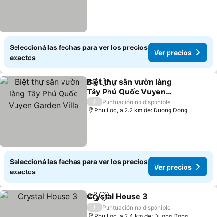
Seleccioná las fechas para ver los precios
Ver precios
exactos
Biệt thự sân vườn làng
Compartir
Añadir a favoritos
Tây Phú Quốc Vuyen
Garden Villa
/
Puntuación no disponible
Phu Loc, a 2.2 km de: Duong Dong
Seleccioná las fechas para ver los precios
Ver precios
exactos
Crystal House 3
Compartir
Añadir a favoritos
/
Puntuación no disponible
Phu Loc, a 2.4 km de: Duong Dong