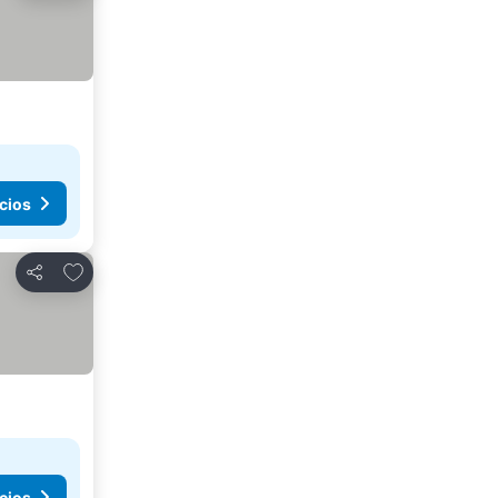
cios
Añadir a favoritos
Compartir
cios