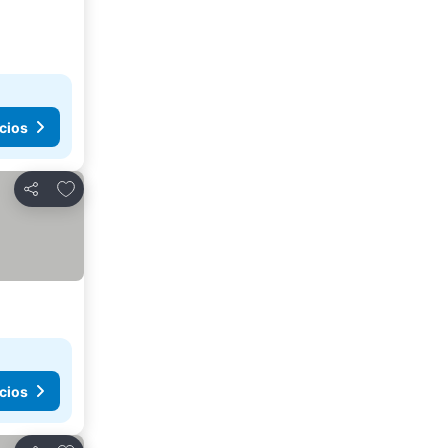
cios
Añadir a favoritos
Compartir
cios