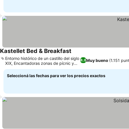
Kastellet Bed & Breakfast
Ver precios
Entorno histórico de un castillo del siglo
Muy bueno
(1.151 pun
8,0
XIX, Encantadoras zonas de pícnic y
Ver precios
barbacoa
Seleccioná las fechas para ver los precios exactos