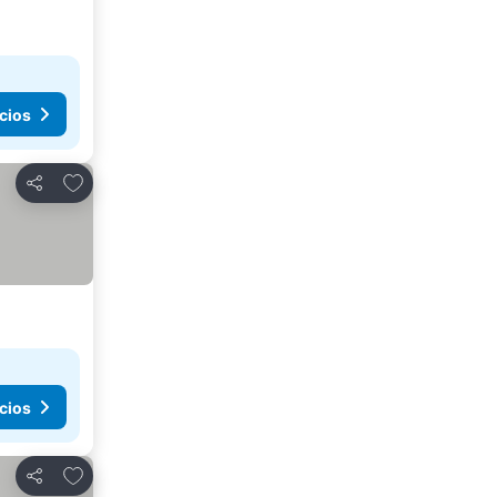
cios
Añadir a favoritos
Compartir
cios
Añadir a favoritos
Compartir