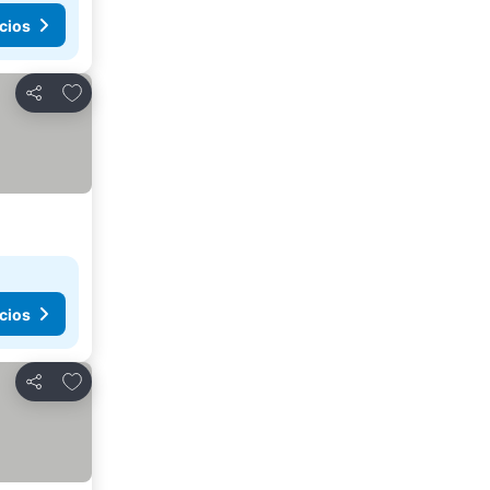
cios
Añadir a favoritos
Compartir
cios
Añadir a favoritos
Compartir