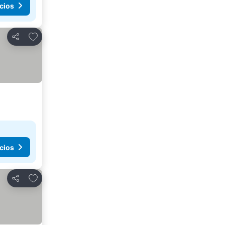
cios
Añadir a favoritos
Compartir
cios
Añadir a favoritos
Compartir