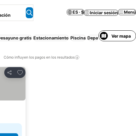
ES · $
Menú
Iniciar sesión
ación
Ver mapa
esayuno gratis
Estacionamiento
Piscina
Departamento equipad
Cómo influyen los pagos en los resultados
Añadir a favoritos
Compartir