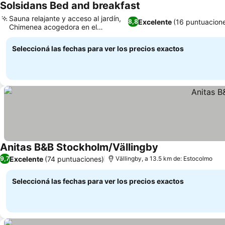
Solsidans Bed and breakfast
Ver precios
Sauna relajante y acceso al jardín,
Excelente
(16 puntuacion
8,8
Chimenea acogedora en el
Ver precios
vestíbulo
Seleccioná las fechas para ver los precios exactos
Anitas B&B Stockholm/Vällingby
Ver precios
Excelente
(74 puntuaciones)
9,7
Vällingby, a 13.5 km de: Estocolmo
Seleccioná las fechas para ver los precios exactos