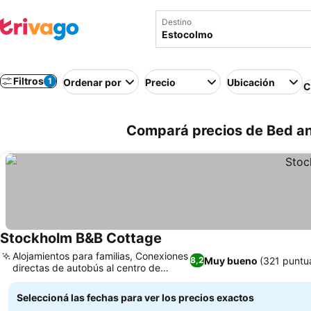
Destino
Filtros
1
Ordenar por
Precio
Ubicación
C
Compará precios de Bed an
Stockholm B&B Cottage
Ver precios
Alojamientos para familias, Conexiones
Muy bueno
(321 puntu
8,2
directas de autobús al centro de
Ver precios
Estocolmo
Seleccioná las fechas para ver los precios exactos