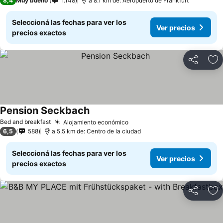
8,4
Muy bueno
1.148
a 8.1 km de: Aeropuerto de Frankfurt
Seleccioná las fechas para ver los
Ver precios
precios exactos
Compartir
Añ
Pension Seckbach
Ver precios
Bed and breakfast
Alojamiento económico
Ver precios
6,5
588
a 5.5 km de: Centro de la ciudad
Seleccioná las fechas para ver los
Ver precios
precios exactos
Compartir
Añ