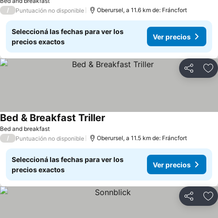
Bed and breakfast
/
Oberursel, a 11.6 km de: Fráncfort
Puntuación no disponible
Seleccioná las fechas para ver los
Ver precios
precios exactos
Compartir
Añ
Bed & Breakfast Triller
Ver precios
Bed and breakfast
/
Oberursel, a 11.5 km de: Fráncfort
Puntuación no disponible
Seleccioná las fechas para ver los
Ver precios
precios exactos
Compartir
Añ