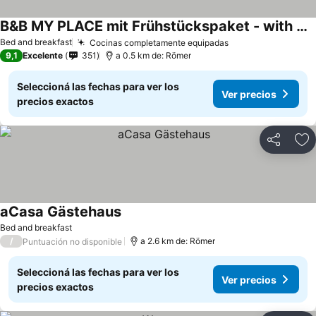
B&B MY PLACE mit Frühstückspaket - with Breakfastbox
Ver precios
Bed and breakfast
Cocinas completamente equipadas
Ver precios
9,1
Excelente
351
a 0.5 km de: Römer
Seleccioná las fechas para ver los
Ver precios
precios exactos
Compartir
Añ
aCasa Gästehaus
Ver precios
Bed and breakfast
/
a 2.6 km de: Römer
Puntuación no disponible
Seleccioná las fechas para ver los
Ver precios
precios exactos