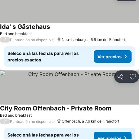
Ida' s Gästehaus
Ver precios
Bed and breakfast
/
Neu-Isenburg, a 6.6 km de: Fráncfort
Puntuación no disponible
Seleccioná las fechas para ver los
Ver precios
precios exactos
Compartir
Añ
City Room Offenbach - Private Room
Ver precios
Bed and breakfast
/
Offenbach, a 7.6 km de: Fráncfort
Puntuación no disponible
Seleccioná las fechas para ver los
Ver precios