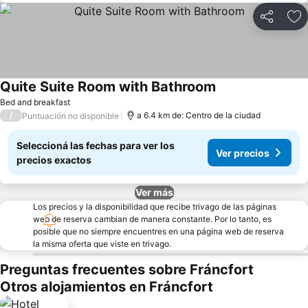
Compartir
Añ
Quite Suite Room with Bathroom
Ver precios
Bed and breakfast
/
a 6.4 km de: Centro de la ciudad
Puntuación no disponible
Seleccioná las fechas para ver los
Ver precios
precios exactos
Ver más
Los precios y la disponibilidad que recibe trivago de las páginas
web de reserva cambian de manera constante. Por lo tanto, es
posible que no siempre encuentres en una página web de reserva
la misma oferta que viste en trivago.
Preguntas frecuentes sobre Fráncfort
Otros alojamientos en Fráncfort