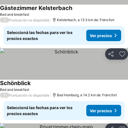
Gästezimmer Kelsterbach
Ver precios
Bed and breakfast
/
Kelsterbach, a 13.5 km de: Fráncfort
Puntuación no disponible
Seleccioná las fechas para ver los
Ver precios
precios exactos
Compartir
Añ
Schönblick
Ver precios
Bed and breakfast
/
Bad Homburg, a 14.2 km de: Fráncfort
Puntuación no disponible
Seleccioná las fechas para ver los
Ver precios
precios exactos