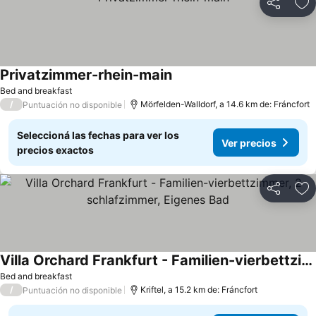
Compartir
Añ
Privatzimmer-rhein-main
Ver precios
Bed and breakfast
/
Mörfelden-Walldorf, a 14.6 km de: Fráncfort
Puntuación no disponible
Seleccioná las fechas para ver los
Ver precios
precios exactos
Compartir
Añ
Villa Orchard Frankfurt - Familien-vierbettzimmer, 2 schlafzimmer, Eigenes Bad
Ver precios
Bed and breakfast
/
Kriftel, a 15.2 km de: Fráncfort
Puntuación no disponible