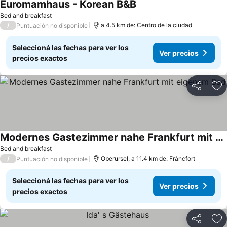
Euromamhaus - Korean B&B
Ver precios
Bed and breakfast
/
a 4.5 km de: Centro de la ciudad
Puntuación no disponible
Seleccioná las fechas para ver los
Ver precios
precios exactos
Compartir
Añ
Modernes Gastezimmer nahe Frankfurt mit eigenem Bad
Ver precios
Bed and breakfast
/
Oberursel, a 11.4 km de: Fráncfort
Puntuación no disponible
Seleccioná las fechas para ver los
Ver precios
precios exactos
Compartir
Añ