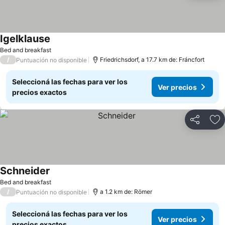
Igelklause
Ver precios
Bed and breakfast
/
Friedrichsdorf, a 17.7 km de: Fráncfort
Puntuación no disponible
Seleccioná las fechas para ver los
Ver precios
precios exactos
Compartir
Añ
Schneider
Ver precios
Bed and breakfast
/
a 1.2 km de: Römer
Puntuación no disponible
Seleccioná las fechas para ver los
Ver precios
precios exactos