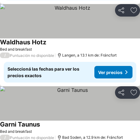
Compartir
Añ
Waldhaus Hotz
Ver precios
Bed and breakfast
/
Langen, a 13.1 km de: Fráncfort
Puntuación no disponible
Seleccioná las fechas para ver los
Ver precios
precios exactos
Compartir
Añ
Garni Taunus
Ver precios
Bed and breakfast
/
Bad Soden, a 12.9 km de: Fráncfort
Puntuación no disponible