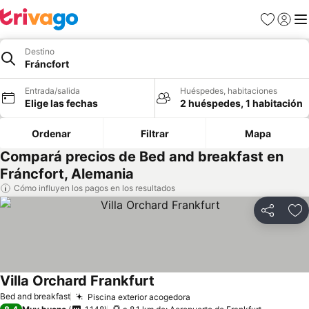
Favoritos
Iniciar 
Me
Destino
Fráncfort
Entrada/salida
Huéspedes, habitaciones
Elige las fechas
2 huéspedes, 1 habitación
Ordenar
Filtrar
Mapa
Compará precios de Bed and breakfast en
Fráncfort, Alemania
Cómo influyen los pagos en los resultados
Compartir
Añ
Villa Orchard Frankfurt
Ver precios
Bed and breakfast
Piscina exterior acogedora
Ver precios