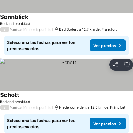
Sonnblick
Ver precios
Bed and breakfast
/
Bad Soden, a 12.7 km de: Fráncfort
Puntuación no disponible
Seleccioná las fechas para ver los
Ver precios
precios exactos
Compartir
Añ
Schott
Ver precios
Bed and breakfast
/
Niederdorfelden, a 12.5 km de: Fráncfort
Puntuación no disponible
Seleccioná las fechas para ver los
Ver precios
precios exactos