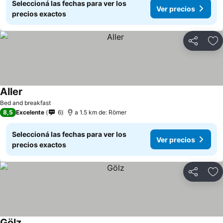
Seleccioná las fechas para ver los
Ver precios
precios exactos
Compartir
Añ
Aller
Ver precios
Bed and breakfast
8,5
Excelente
6
a 1.5 km de: Römer
Seleccioná las fechas para ver los
Ver precios
precios exactos
Compartir
Añ
Gölz