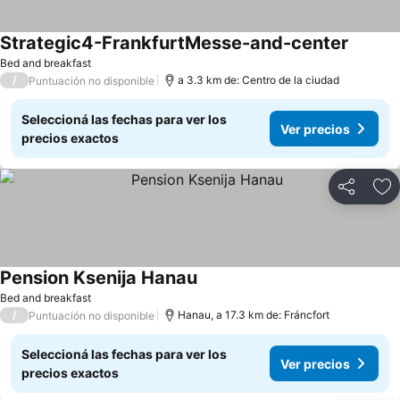
Strategic4-FrankfurtMesse-and-center
Ver pre
Bed and breakfast
/
a 3.3 km de: Centro de la ciudad
Puntuación no disponible
Seleccioná las fechas para ver los
Ver precios
precios exactos
Compartir
Añ
Pension Ksenija Hanau
Ver precios
Bed and breakfast
/
Hanau, a 17.3 km de: Fráncfort
Puntuación no disponible
Seleccioná las fechas para ver los
Ver precios
precios exactos