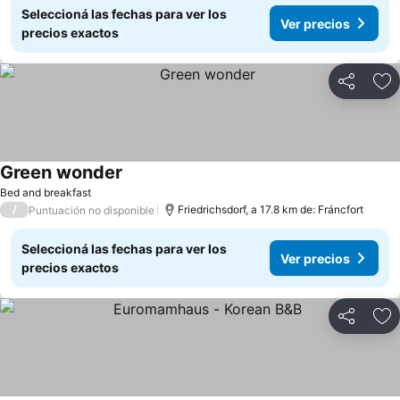
Seleccioná las fechas para ver los
Ver precios
precios exactos
Compartir
Añ
Green wonder
Ver precios
Bed and breakfast
/
Friedrichsdorf, a 17.8 km de: Fráncfort
Puntuación no disponible
Seleccioná las fechas para ver los
Ver precios
precios exactos
Compartir
Añ