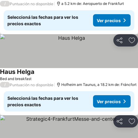
/
a 5.2 km de: Aeropuerto de Frankfurt
Puntuación no disponible
Seleccioná las fechas para ver los
Ver precios
precios exactos
Compartir
Añ
Haus Helga
Ver precios
Bed and breakfast
/
Hofheim am Taunus, a 18.2 km de: Fráncfort
Puntuación no disponible
Seleccioná las fechas para ver los
Ver precios
precios exactos
Compartir
Añ