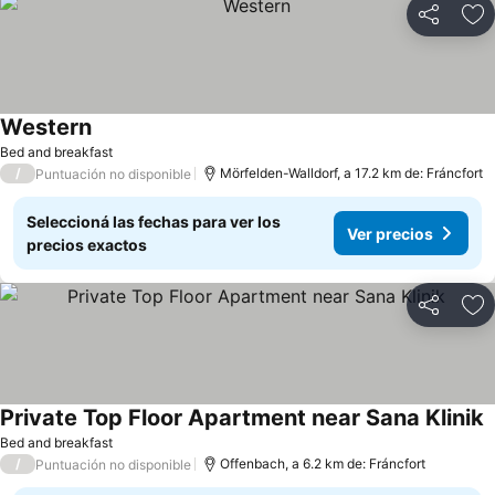
Compartir
Añ
Western
Ver precios
Bed and breakfast
/
Mörfelden-Walldorf, a 17.2 km de: Fráncfort
Puntuación no disponible
Seleccioná las fechas para ver los
Ver precios
precios exactos
Compartir
Añ
Private Top Floor Apartment near Sana Klinik
V
Bed and breakfast
/
Offenbach, a 6.2 km de: Fráncfort
Puntuación no disponible