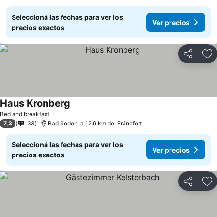
Seleccioná las fechas para ver los
Ver precios
precios exactos
Compartir
Añ
Haus Kronberg
Ver precios
Bed and breakfast
7,3
33
Bad Soden, a 12.9 km de: Fráncfort
Seleccioná las fechas para ver los
Ver precios
precios exactos
Compartir
Añ