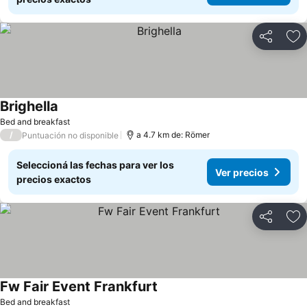
Compartir
Añ
Brighella
Ver precios
Bed and breakfast
/
a 4.7 km de: Römer
Puntuación no disponible
Seleccioná las fechas para ver los
Ver precios
precios exactos
Compartir
Añ
Fw Fair Event Frankfurt
Ver precios
Bed and breakfast