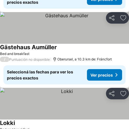
precios exactos
Compartir
Añ
Gästehaus Aumüller
Ver precios
Bed and breakfast
/
Oberursel, a 10.3 km de: Fráncfort
Puntuación no disponible
Seleccioná las fechas para ver los
Ver precios
precios exactos
Compartir
Añ
Lokki
Ver precios