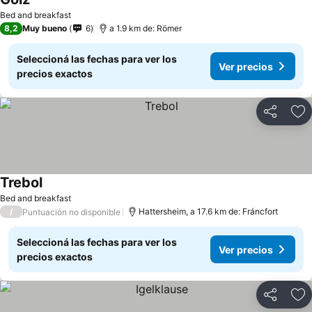
Ver precios
Bed and breakfast
8,2
Muy bueno
6
a 1.9 km de: Römer
Seleccioná las fechas para ver los
Ver precios
precios exactos
Compartir
Añ
Trebol
Ver precios
Bed and breakfast
/
Hattersheim, a 17.6 km de: Fráncfort
Puntuación no disponible
Seleccioná las fechas para ver los
Ver precios
precios exactos
Compartir
Añ