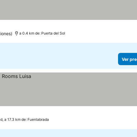
iones)
a 0.4 km de: Puerta del Sol
Ver pre
d, a 17.3 km de: Fuenlabrada