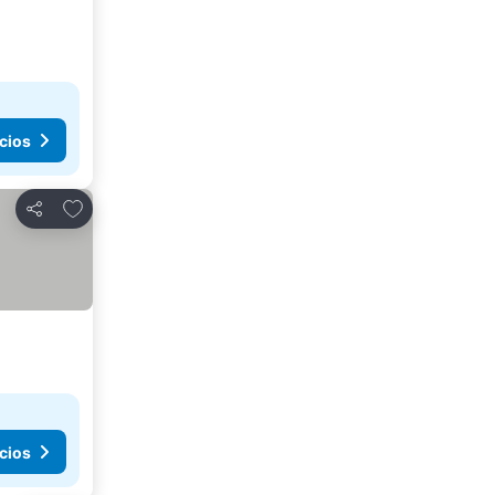
cios
Añadir a favoritos
Compartir
cios