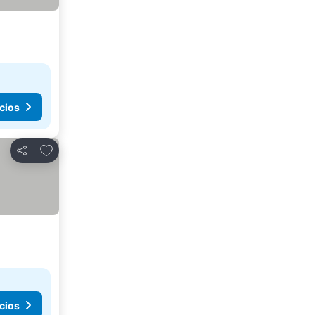
cios
Añadir a favoritos
Compartir
cios