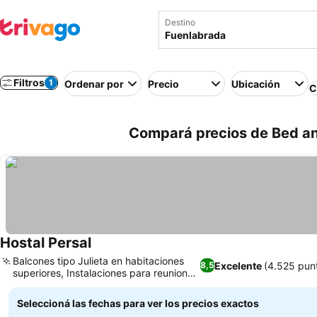
Destino
Filtros
1
Ordenar por
Precio
Ubicación
C
Compará precios de Bed an
Hostal Persal
Balcones tipo Julieta en habitaciones
Excelente
(4.525 pun
8,5
superiores, Instalaciones para reuniones
y eventos
Seleccioná las fechas para ver los precios exactos