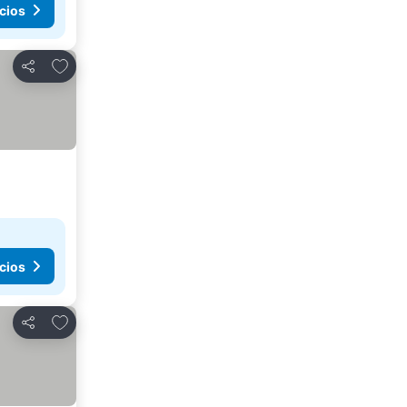
cios
Añadir a favoritos
Compartir
cios
Añadir a favoritos
Compartir