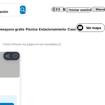
ES · $
Menú
Iniciar sesión
ación
Ver mapa
esayuno gratis
Piscina
Estacionamiento
Casa o departamento e
Cómo influyen los pagos en los resultados
Añadir a favoritos
Compartir