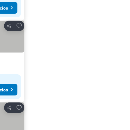
cios
Añadir a favoritos
Compartir
cios
Añadir a favoritos
Compartir