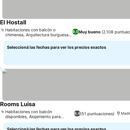
El Hostall
Habitaciones con balcón o
Muy bueno
(2.108 puntuac
8,0
chimenea, Arquitectura burguesa
del siglo XIX
Seleccioná las fechas para ver los precios exactos
Rooms Luisa
Habitaciones con balcón
(51 puntuaciones)
6,4
Madri
disponibles, Alojamiento para
familias
Seleccioná las fechas para ver los precios exactos