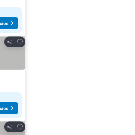
cios
Añadir a favoritos
Compartir
cios
Añadir a favoritos
Compartir