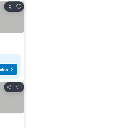
Añadir a favoritos
Compartir
cios
Añadir a favoritos
Compartir