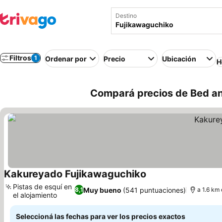
Destino
Filtros
1
Ordenar por
Precio
Ubicación
H
Compará precios de Bed an
Kakureyado Fujikawaguchiko
Pistas de esquí en
Muy bueno
(541 puntuaciones)
8,1
a 1.6 km 
el alojamiento
Seleccioná las fechas para ver los precios exactos