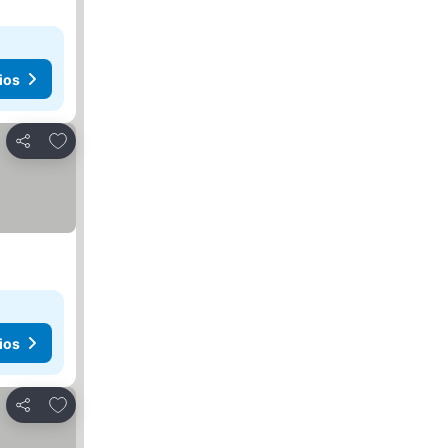
ios
Añadir a favoritos
Compartir
ios
Añadir a favoritos
Compartir