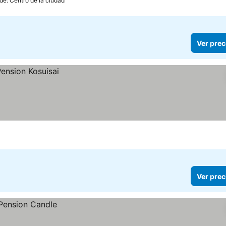
de: Centro de la ciudad
Ver prec
Ver prec