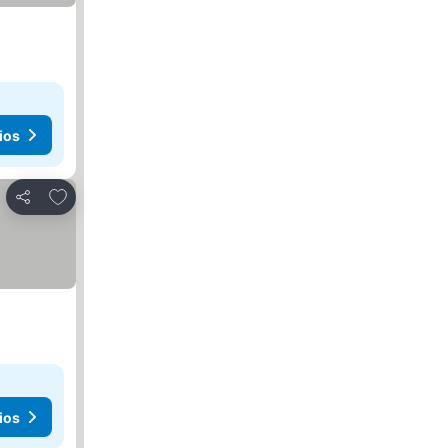
ios
Añadir a favoritos
Compartir
ios