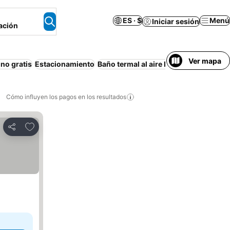
ES · $
Menú
Iniciar sesión
ación
Ver mapa
no gratis
Estacionamiento
Baño termal al aire libre
Hab. no fuma
Cómo influyen los pagos en los resultados
Añadir a favoritos
Compartir