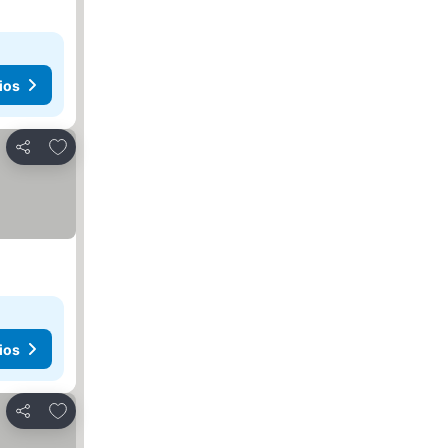
ios
Añadir a favoritos
Compartir
ios
Añadir a favoritos
Compartir