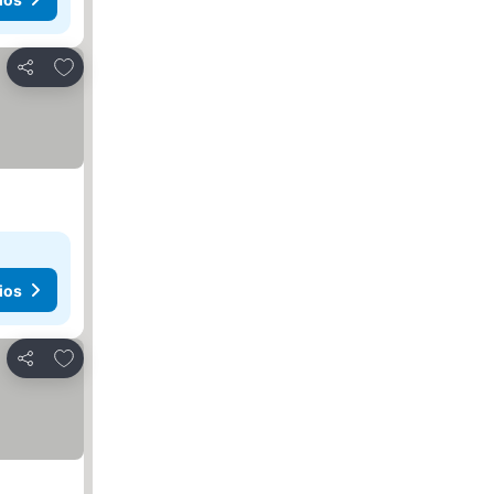
Añadir a favoritos
Compartir
ios
Añadir a favoritos
Compartir