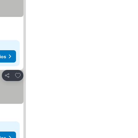
ios
Añadir a favoritos
Compartir
ios