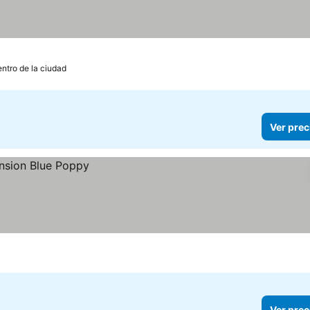
entro de la ciudad
Ver prec
Ver prec