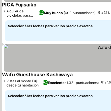
PICA Fujisaiko
Alquiler de
Muy bueno
(600 puntuaciones)
8,3
a 7.1 k
bicicletas para
explorar
Seleccioná las fechas para ver los precios exactos
Wafu Guesthouse Kashiwaya
Vistas al monte Fuji
Excelente
(1.321 puntuaciones)
9,2
a 1.
desde tu habitación
Seleccioná las fechas para ver los precios exactos