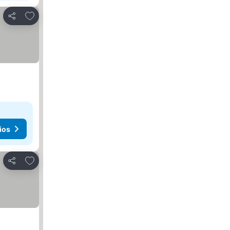
Añadir a favoritos
Compartir
ios
Añadir a favoritos
Compartir