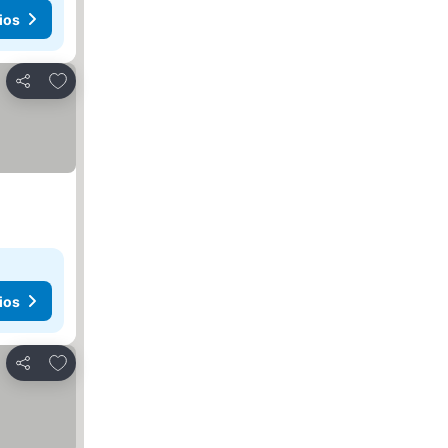
ios
Añadir a favoritos
Compartir
ios
Añadir a favoritos
Compartir