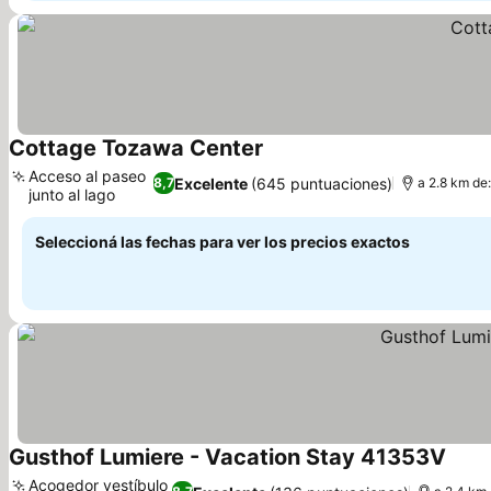
Cottage Tozawa Center
Acceso al paseo
Excelente
(645 puntuaciones)
8,7
a 2.8 km de
junto al lago
Seleccioná las fechas para ver los precios exactos
Gusthof Lumiere - Vacation Stay 41353V
Acogedor vestíbulo