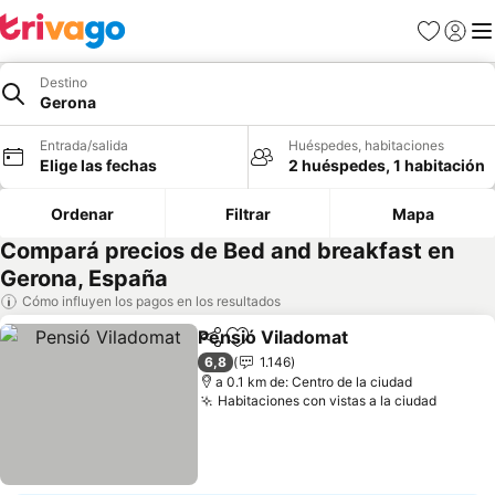
Favoritos
Iniciar 
Me
Destino
Gerona
Entrada/salida
Huéspedes, habitaciones
Elige las fechas
2 huéspedes, 1 habitación
Ordenar
Filtrar
Mapa
Compará precios de Bed and breakfast en
Gerona, España
Cómo influyen los pagos en los resultados
Pensió Viladomat
Compartir
Añadir a favoritos
6,8
1.146
a 0.1 km de: Centro de la ciudad
Habitaciones con vistas a la ciudad