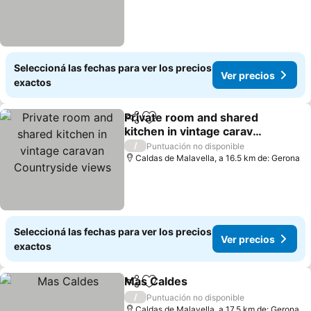
Seleccioná las fechas para ver los precios
Ver precios
exactos
Private room and shared
Compartir
Añadir a favoritos
kitchen in vintage caravan
Countryside views
/
Puntuación no disponible
Caldas de Malavella, a 16.5 km de: Gerona
Seleccioná las fechas para ver los precios
Ver precios
exactos
Mas Caldes
Compartir
Añadir a favoritos
/
Puntuación no disponible
Caldas de Malavella, a 17.5 km de: Gerona