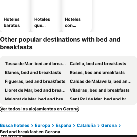
Hoteles
Hoteles
Hoteles
baratos
que
con
aceptan
estaciona
mascotas
miento
Other popular destinations with bed and
breakfasts
Tossa de Mar, bed and breakfasts
Calella, bed and breakfasts
Blanes, bed and breakfasts
Roses, bed and breakfasts
Figueras, bed and breakfasts
Caldas de Malavella, bed and breakfasts
Lloret de Mar, bed and breakfasts
Viladrau, bed and breakfasts
Malgrat de Mar, bed and breakfasts
Sant Pol de Mar, bed and breakfasts
Santa Cristina de Aro, bed and breakfasts
Pals, bed and breakfasts
Ver todos los alojamientos en Gerona
Bañolas, bed and breakfasts
Vilademuls, bed and breakfasts
Busca hoteles
Europa
España
Cataluña
Gerona
Sant Antoni de Calonge, bed and breakfasts
Torelló, bed and breakfasts
Bed and breakfast en Gerona
Pineda de Mar, bed and breakfasts
San Feliu de Pallarols, bed and breakfasts