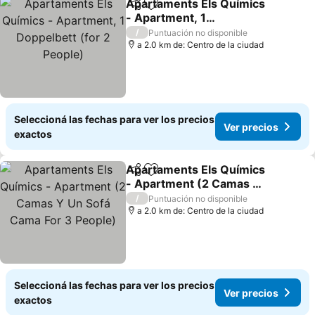
Apartaments Els Químics
Compartir
Añadir a favoritos
- Apartment, 1
Doppelbett (for 2 People)
/
Puntuación no disponible
a 2.0 km de: Centro de la ciudad
Seleccioná las fechas para ver los precios
Ver precios
exactos
Apartaments Els Químics
Compartir
Añadir a favoritos
- Apartment (2 Camas Y
Un Sofá Cama For 3
/
Puntuación no disponible
People)
a 2.0 km de: Centro de la ciudad
Seleccioná las fechas para ver los precios
Ver precios
exactos