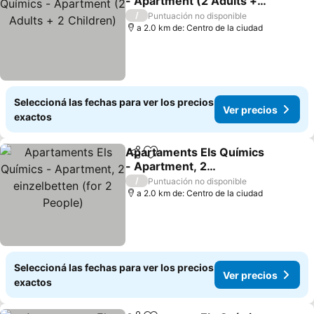
- Apartment (2 Adults + 2
Children)
/
Puntuación no disponible
a 2.0 km de: Centro de la ciudad
Seleccioná las fechas para ver los precios
Ver precios
exactos
Apartaments Els Químics
Compartir
Añadir a favoritos
- Apartment, 2
einzelbetten (for 2
/
Puntuación no disponible
People)
a 2.0 km de: Centro de la ciudad
Seleccioná las fechas para ver los precios
Ver precios
exactos