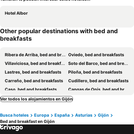
Hotel Albor
Other popular destinations with bed and
breakfasts
Ribera de Arriba, bed and breakfasts
Oviedo, bed and breakfasts
Villaviciosa, bed and breakfasts
Soto del Barco, bed and breakfasts
Lastres, bed and breakfasts
Piloña, bed and breakfasts
Carreño, bed and breakfasts
Cudillero, bed and breakfasts
Caso, bed and breakfasts
Cangas de Onís, bed and breakfasts
Ribadesella, bed and breakfasts
Mieres, bed and breakfasts
Ver todos los alojamientos en Gijón
Arriondas, bed and breakfasts
Busca hoteles
Europa
España
Asturias
Gijón
Bed and breakfast en Gijón