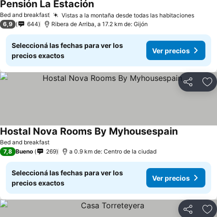
Pensión La Estación
Ver precios
Bed and breakfast
Vistas a la montaña desde todas las habitaciones
Ver pr
6,9
644
Ribera de Arriba, a 17.2 km de: Gijón
Seleccioná las fechas para ver los
Ver precios
precios exactos
Compartir
Añ
Hostal Nova Rooms By Myhousespain
Ver precio
Bed and breakfast
7,8
Bueno
269
a 0.9 km de: Centro de la ciudad
Seleccioná las fechas para ver los
Ver precios
precios exactos
Compartir
Añ