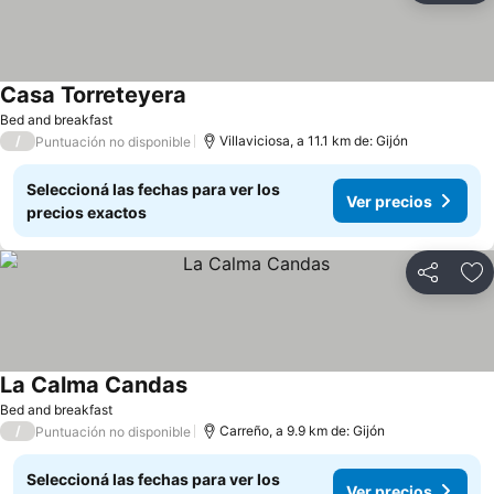
Casa Torreteyera
Ver precios
Bed and breakfast
/
Villaviciosa, a 11.1 km de: Gijón
Puntuación no disponible
Seleccioná las fechas para ver los
Ver precios
precios exactos
Compartir
Añ
La Calma Candas
Ver precios
Bed and breakfast
/
Carreño, a 9.9 km de: Gijón
Puntuación no disponible
Seleccioná las fechas para ver los
Ver precios