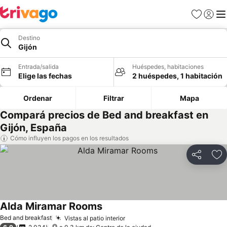
Favoritos
Iniciar 
Me
Destino
Gijón
Entrada/salida
Huéspedes, habitaciones
Elige las fechas
2 huéspedes, 1 habitación
Ordenar
Filtrar
Mapa
Compará precios de Bed and breakfast en
Gijón, España
Cómo influyen los pagos en los resultados
Compartir
Añ
Alda Miramar Rooms
Ver precios
Bed and breakfast
Vistas al patio interior
Ver precios