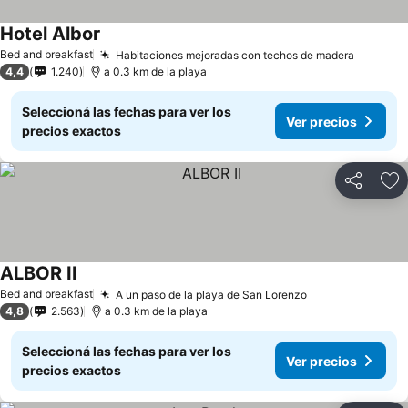
Hotel Albor
Ver precios
Bed and breakfast
Habitaciones mejoradas con techos de madera
Ver pre
4,4
1.240
a 0.3 km de la playa
Seleccioná las fechas para ver los
Ver precios
precios exactos
Compartir
Añ
ALBOR II
Ver precios
Bed and breakfast
A un paso de la playa de San Lorenzo
Ver precios
4,8
2.563
a 0.3 km de la playa
Seleccioná las fechas para ver los
Ver precios
precios exactos