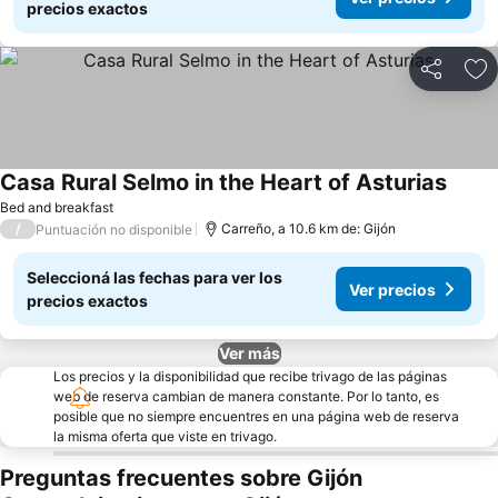
precios exactos
Compartir
Añ
Casa Rural Selmo in the Heart of Asturias
Ver pr
Bed and breakfast
/
Carreño, a 10.6 km de: Gijón
Puntuación no disponible
Seleccioná las fechas para ver los
Ver precios
precios exactos
Ver más
Los precios y la disponibilidad que recibe trivago de las páginas
web de reserva cambian de manera constante. Por lo tanto, es
posible que no siempre encuentres en una página web de reserva
la misma oferta que viste en trivago.
Preguntas frecuentes sobre Gijón