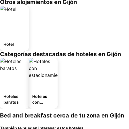
Otros alojamientos en Gijón
Hotel
Categorías destacadas de hoteles en Gijón
Hoteles
Hoteles
baratos
con
estaciona
miento
Bed and breakfast cerca de tu zona en Gijón
También te pueden interesar estos hoteles...