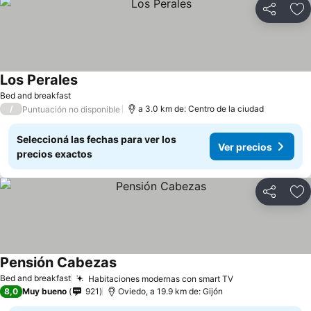
Compartir
Añ
Los Perales
Ver precios
Bed and breakfast
/
a 3.0 km de: Centro de la ciudad
Puntuación no disponible
Seleccioná las fechas para ver los
Ver precios
precios exactos
Compartir
Añ
Pensión Cabezas
Ver precios
Bed and breakfast
Habitaciones modernas con smart TV
Ver precios
8,0
Muy bueno
921
Oviedo, a 19.9 km de: Gijón