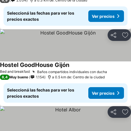
6,9
2.034
a 0.3 km de: Centro de la ciudad
Seleccioná las fechas para ver los
Ver precios
precios exactos
Compartir
Añ
Hostel GoodHouse Gijón
Ver precios
Bed and breakfast
Baños compartidos individuales con ducha
Ver precio
8,4
Muy bueno
1.154
a 0.5 km de: Centro de la ciudad
Seleccioná las fechas para ver los
Ver precios
precios exactos
Compartir
Añ