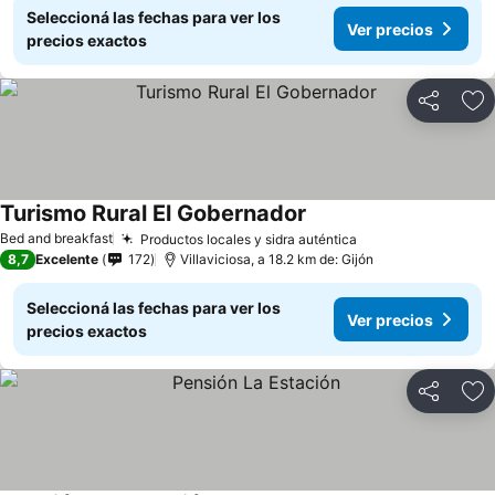
Seleccioná las fechas para ver los
Ver precios
precios exactos
Compartir
Añ
Turismo Rural El Gobernador
Ver precios
Bed and breakfast
Productos locales y sidra auténtica
Ver precios
8,7
Excelente
172
Villaviciosa, a 18.2 km de: Gijón
Seleccioná las fechas para ver los
Ver precios
precios exactos
Compartir
Añ