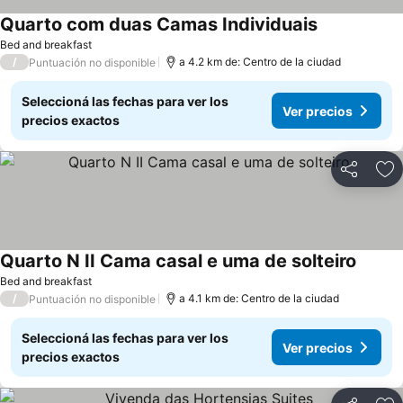
Quarto com duas Camas Individuais
Bed and breakfast
/
a 4.2 km de: Centro de la ciudad
Puntuación no disponible
Seleccioná las fechas para ver los
Ver precios
precios exactos
Compartir
Añ
Quarto N II Cama casal e uma de solteiro
Bed and breakfast
/
a 4.1 km de: Centro de la ciudad
Puntuación no disponible
Seleccioná las fechas para ver los
Ver precios
precios exactos