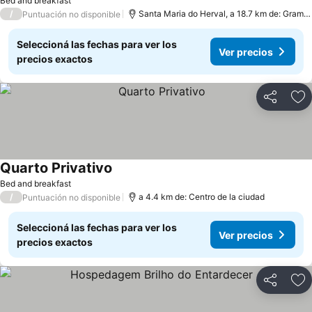
Bed and breakfast
/
Santa Maria do Herval, a 18.7 km de: Gramado
Puntuación no disponible
Seleccioná las fechas para ver los
Ver precios
precios exactos
Compartir
Añ
Quarto Privativo
Bed and breakfast
/
a 4.4 km de: Centro de la ciudad
Puntuación no disponible
Seleccioná las fechas para ver los
Ver precios
precios exactos
Compartir
Añ