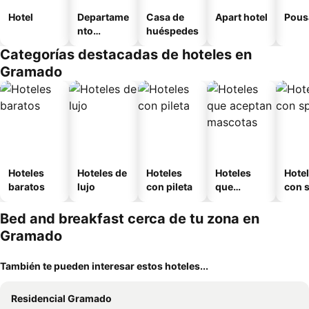
Hotel
Departame
Casa de
Apart hotel
Pous
nto
huéspedes
equipado
Categorías destacadas de hoteles en
Gramado
Hoteles
Hoteles de
Hoteles
Hoteles
Hote
baratos
lujo
con pileta
que
con 
aceptan
mascotas
Bed and breakfast cerca de tu zona en
Gramado
También te pueden interesar estos hoteles...
Residencial Gramado