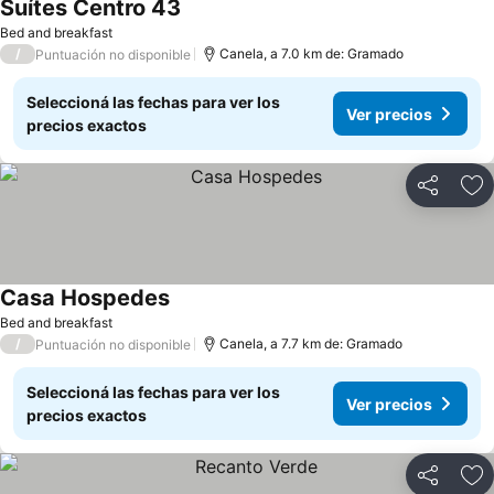
Suítes Centro 43
Bed and breakfast
/
Canela, a 7.0 km de: Gramado
Puntuación no disponible
Seleccioná las fechas para ver los
Ver precios
precios exactos
Compartir
Añ
Casa Hospedes
Bed and breakfast
/
Canela, a 7.7 km de: Gramado
Puntuación no disponible
Seleccioná las fechas para ver los
Ver precios
precios exactos
Compartir
Añ