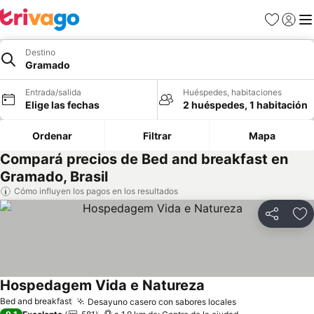
Favoritos
Iniciar 
Me
Destino
Gramado
Entrada/salida
Huéspedes, habitaciones
Elige las fechas
2 huéspedes, 1 habitación
Ordenar
Filtrar
Mapa
Compará precios de Bed and breakfast en
Gramado, Brasil
Cómo influyen los pagos en los resultados
Compartir
Añ
Hospedagem Vida e Natureza
Bed and breakfast
Desayuno casero con sabores locales