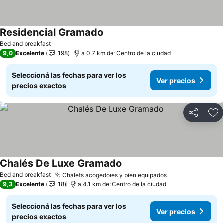
Residencial Gramado
Bed and breakfast
9,0
Excelente
198
a 0.7 km de: Centro de la ciudad
Seleccioná las fechas para ver los
Ver precios
precios exactos
Compartir
Añ
Chalés De Luxe Gramado
Bed and breakfast
Chalets acogedores y bien equipados
9,3
Excelente
18
a 4.1 km de: Centro de la ciudad
Seleccioná las fechas para ver los
Ver precios
precios exactos