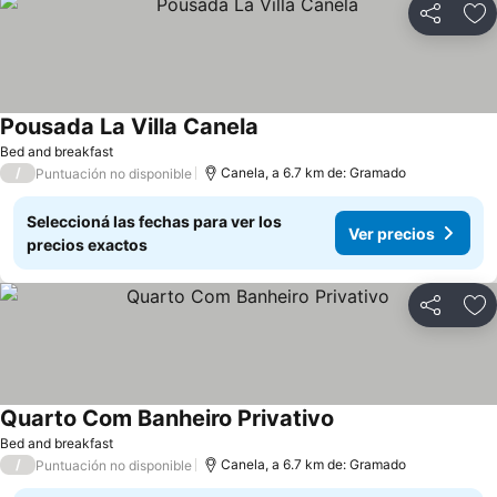
Compartir
Añ
Pousada La Villa Canela
Bed and breakfast
/
Canela, a 6.7 km de: Gramado
Puntuación no disponible
Seleccioná las fechas para ver los
Ver precios
precios exactos
Compartir
Añ
Quarto Com Banheiro Privativo
Bed and breakfast
/
Canela, a 6.7 km de: Gramado
Puntuación no disponible