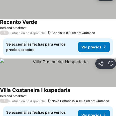
Recanto Verde
Bed and breakfast
/
Canela, a 8.0 km de: Gramado
Puntuación no disponible
Seleccioná las fechas para ver los
Ver precios
precios exactos
Compartir
Añ
Villa Costaneira Hospedaria
Bed and breakfast
/
Nova Petrópolis, a 15.9 km de: Gramado
Puntuación no disponible
Seleccioná las fechas para ver los
Ver precios