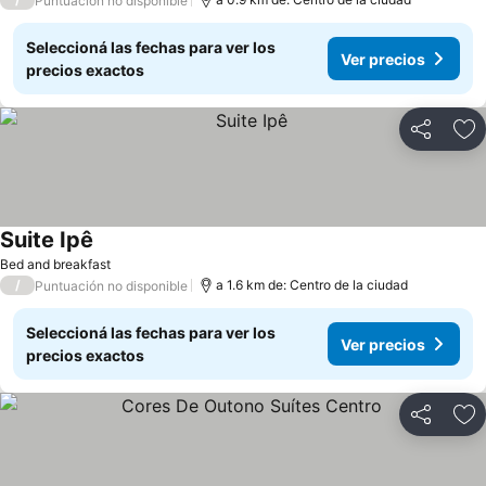
Puntuación no disponible
Seleccioná las fechas para ver los
Ver precios
precios exactos
Compartir
Añ
Suite Ipê
Bed and breakfast
/
a 1.6 km de: Centro de la ciudad
Puntuación no disponible
Seleccioná las fechas para ver los
Ver precios
precios exactos
Compartir
Añ