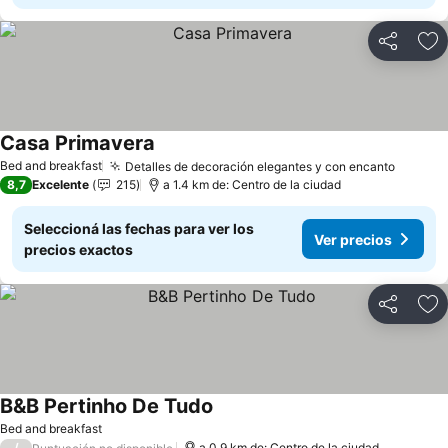
Compartir
Añ
Casa Primavera
Bed and breakfast
Detalles de decoración elegantes y con encanto
8,7
Excelente
215
a 1.4 km de: Centro de la ciudad
Seleccioná las fechas para ver los
Ver precios
precios exactos
Compartir
Añ
B&B Pertinho De Tudo
Bed and breakfast
/
a 0.9 km de: Centro de la ciudad