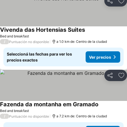
Compartir
Añ
Vivenda das Hortensias Suites
Bed and breakfast
/
a 1.0 km de: Centro de la ciudad
Puntuación no disponible
Seleccioná las fechas para ver los
Ver precios
precios exactos
Compartir
Añ
Fazenda da montanha em Gramado
Bed and breakfast
/
a 7.2 km de: Centro de la ciudad
Puntuación no disponible