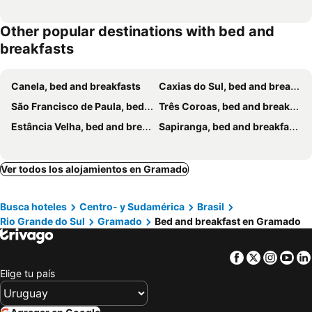
Other popular destinations with bed and
breakfasts
Canela, bed and breakfasts
Caxias do Sul, bed and breakfasts
São Francisco de Paula, bed and breakfasts
Três Coroas, bed and breakfasts
Estância Velha, bed and breakfasts
Sapiranga, bed and breakfasts
Ver todos los alojamientos en Gramado
Busca hoteles
Centro- y Sudamérica
Brasil
Rio Grande do Sul
Gramado
Bed and breakfast en Gramado
Facebook
Twitter
Insta
Yo
Elige tu país