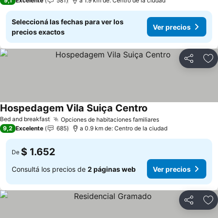
9,1
Excelente
581
a 1.9 km de: Centro de la ciudad
Seleccioná las fechas para ver los
Ver precios
precios exactos
Compartir
Añ
Hospedagem Vila Suiça Centro
Bed and breakfast
Opciones de habitaciones familiares
9,2
Excelente
685
a 0.9 km de: Centro de la ciudad
$ 1.652
De
Consultá los precios de
2 páginas web
Ver precios
Compartir
Añ