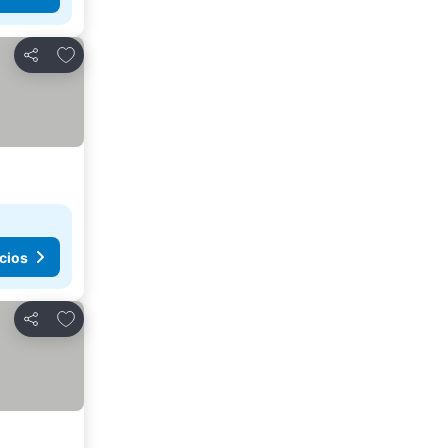
Añadir a favoritos
Compartir
cios
Añadir a favoritos
Compartir