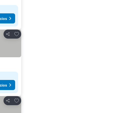
cios
Añadir a favoritos
Compartir
cios
Añadir a favoritos
Compartir