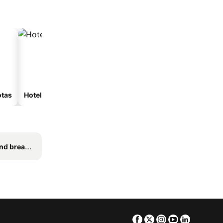
otas
Hoteles con spa
Hoteles con estacionam
reakfasts
Facebook
Twitter
Instagram
Youtube
Linkedin