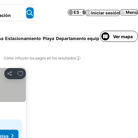
ES · $
Menú
Iniciar sesión
ación
Ver mapa
na
Estacionamiento
Playa
Departamento equipado
Cancelación g
Cómo influyen los pagos en los resultados
Añadir a favoritos
Compartir
cios