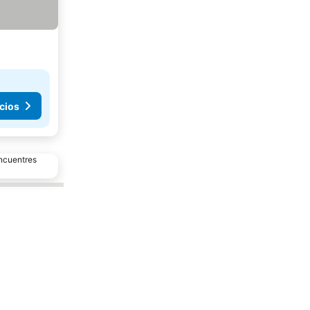
cios
encuentres