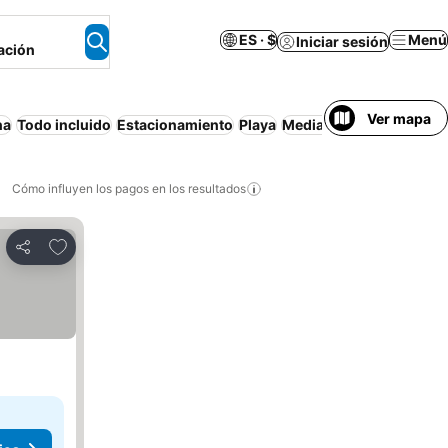
ES · $
Menú
Iniciar sesión
ación
Ver mapa
na
Todo incluido
Estacionamiento
Playa
Media pensión
Cancelac
Cómo influyen los pagos en los resultados
Añadir a favoritos
Compartir