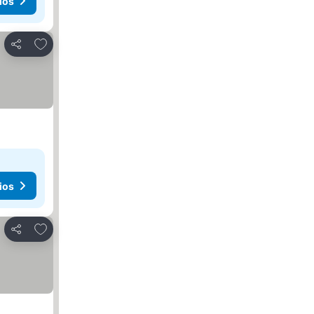
ios
Añadir a favoritos
Compartir
ios
Añadir a favoritos
Compartir