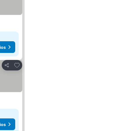
ios
Añadir a favoritos
Compartir
ios