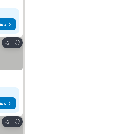
ios
Añadir a favoritos
Compartir
ios
Añadir a favoritos
Compartir