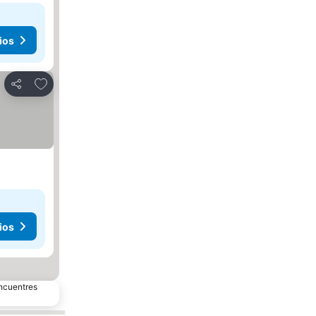
ios
Añadir a favoritos
Compartir
ios
encuentres