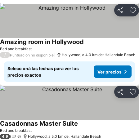
Compartir
Añ
Amazing room in Hollywood
Bed and breakfast
/
Hollywood, a 4.0 km de: Hallandale Beach
Puntuación no disponible
Seleccioná las fechas para ver los
Ver precios
precios exactos
Compartir
Añ
Casadonnas Master Suite
Bed and breakfast
4,9
6
Hollywood, a 5.0 km de: Hallandale Beach