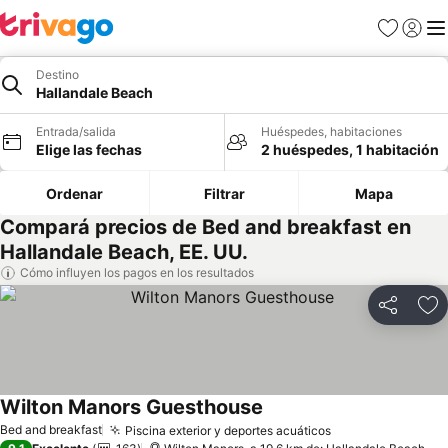
Favoritos
Iniciar 
Me
Destino
Hallandale Beach
Entrada/salida
Huéspedes, habitaciones
Elige las fechas
2 huéspedes, 1 habitación
Ordenar
Filtrar
Mapa
Compará precios de Bed and breakfast en
Hallandale Beach, EE. UU.
Cómo influyen los pagos en los resultados
Compartir
Añ
Wilton Manors Guesthouse
Bed and breakfast
Piscina exterior y deportes acuáticos