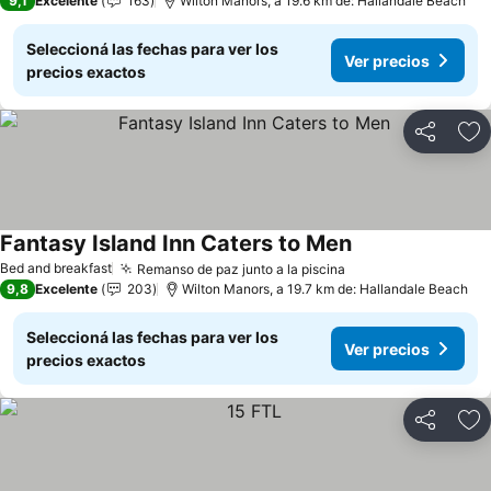
9,1
Excelente
163
Wilton Manors, a 19.6 km de: Hallandale Beach
Seleccioná las fechas para ver los
Ver precios
precios exactos
Compartir
Añ
Fantasy Island Inn Caters to Men
Bed and breakfast
Remanso de paz junto a la piscina
9,8
Excelente
203
Wilton Manors, a 19.7 km de: Hallandale Beach
Seleccioná las fechas para ver los
Ver precios
precios exactos
Compartir
Añ