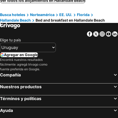
Ver todos los alojamientos en Hallandale Beach
Oakland Park, bed and breakfasts
Pompano Beach, bed and breakfasts
Busca hoteles
Norteamérica
EE. UU.
Florida
Opa-locka, bed and breakfasts
North Miami, bed and breakfasts
Hallandale Beach
Bed and breakfast en Hallandale Beach
Coral Gables, bed and breakfasts
Miramar, bed and breakfasts
Miami Springs, bed and breakfasts
Facebook
Twitter
Insta
Yo
Elige tu país
Agregar en Google
Encontrá nuestros resultados
fácilmente: agregá trivago como
fuente preferida en Google.
Compañía
Nuestros productos
Términos y políticas
Ayuda