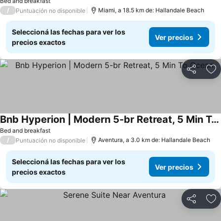
Bed and breakfast
/
Miami, a 18.5 km de: Hallandale Beach
Puntuación no disponible
Seleccioná las fechas para ver los
Ver precios
precios exactos
Compartir
Añ
Bnb Hyperion | Modern 5-br Retreat, 5 Min To Ocean
Bed and breakfast
/
Aventura, a 3.0 km de: Hallandale Beach
Puntuación no disponible
Seleccioná las fechas para ver los
Ver precios
precios exactos
Compartir
Añ