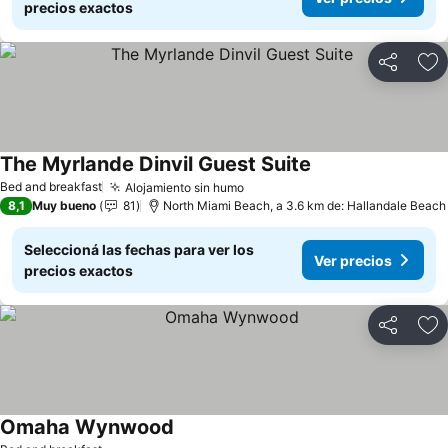
precios exactos
Compartir
Añ
The Myrlande Dinvil Guest Suite
Bed and breakfast
Alojamiento sin humo
8,1
Muy bueno
81
North Miami Beach, a 3.6 km de: Hallandale Beach
Seleccioná las fechas para ver los
Ver precios
precios exactos
Compartir
Añ
Omaha Wynwood