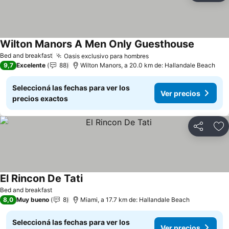
Wilton Manors A Men Only Guesthouse
Bed and breakfast
Oasis exclusivo para hombres
9,7
Excelente
88
Wilton Manors, a 20.0 km de: Hallandale Beach
Seleccioná las fechas para ver los
Ver precios
precios exactos
Compartir
Añ
El Rincon De Tati
Bed and breakfast
8,0
Muy bueno
8
Miami, a 17.7 km de: Hallandale Beach
Seleccioná las fechas para ver los
Ver precios