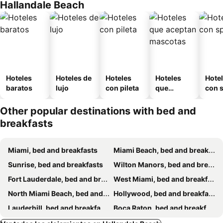
Hallandale Beach
Hoteles
Hoteles de
Hoteles
Hoteles
Hote
baratos
lujo
con pileta
que
con 
aceptan
mascotas
Other popular destinations with bed and
breakfasts
Miami, bed and breakfasts
Miami Beach, bed and breakfasts
Sunrise, bed and breakfasts
Wilton Manors, bed and breakfasts
Fort Lauderdale, bed and breakfasts
West Miami, bed and breakfasts
North Miami Beach, bed and breakfasts
Hollywood, bed and breakfasts
Lauderhill, bed and breakfasts
Boca Raton, bed and breakfasts
Deerfield Beach, bed and breakfasts
Cooper City, bed and breakfasts