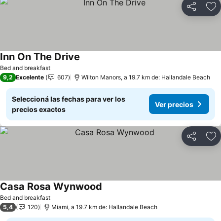
Compartir
Añ
Inn On The Drive
Bed and breakfast
9,2
Excelente
607
Wilton Manors, a 19.7 km de: Hallandale Beach
Seleccioná las fechas para ver los
Ver precios
precios exactos
Compartir
Añ
Casa Rosa Wynwood
Bed and breakfast
5,4
120
Miami, a 19.7 km de: Hallandale Beach