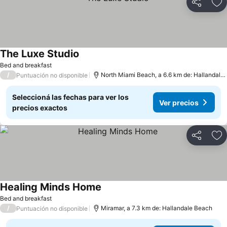
Compartir
Añ
The Luxe Studio
Bed and breakfast
/
North Miami Beach, a 6.6 km de: Hallandale Beach
Puntuación no disponible
Seleccioná las fechas para ver los
Ver precios
precios exactos
Compartir
Añ
Healing Minds Home
Bed and breakfast
/
Miramar, a 7.3 km de: Hallandale Beach
Puntuación no disponible