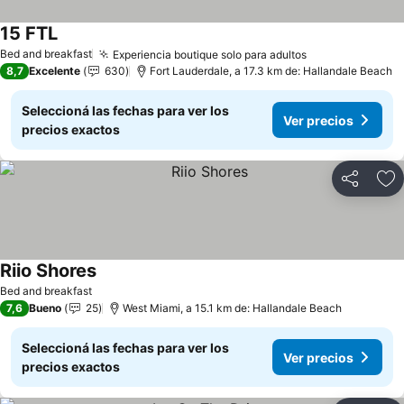
15 FTL
Bed and breakfast
Experiencia boutique solo para adultos
8,7
Excelente
630
Fort Lauderdale, a 17.3 km de: Hallandale Beach
Seleccioná las fechas para ver los
Ver precios
precios exactos
Compartir
Añ
Riio Shores
Bed and breakfast
7,6
Bueno
25
West Miami, a 15.1 km de: Hallandale Beach
Seleccioná las fechas para ver los
Ver precios
precios exactos