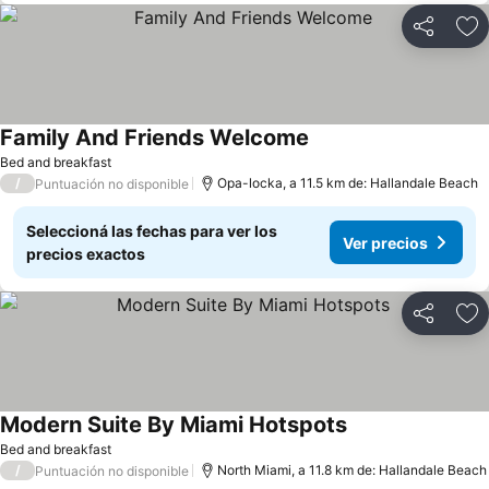
Compartir
Añ
Family And Friends Welcome
Bed and breakfast
/
Opa-locka, a 11.5 km de: Hallandale Beach
Puntuación no disponible
Seleccioná las fechas para ver los
Ver precios
precios exactos
Compartir
Añ
Modern Suite By Miami Hotspots
Bed and breakfast
/
North Miami, a 11.8 km de: Hallandale Beach
Puntuación no disponible