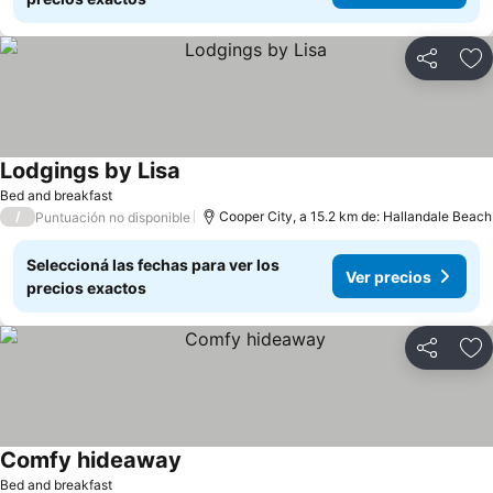
Compartir
Añ
Lodgings by Lisa
Bed and breakfast
/
Cooper City, a 15.2 km de: Hallandale Beach
Puntuación no disponible
Seleccioná las fechas para ver los
Ver precios
precios exactos
Compartir
Añ
Comfy hideaway
Bed and breakfast