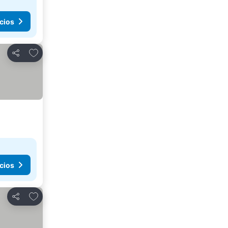
cios
Añadir a favoritos
Compartir
cios
Añadir a favoritos
Compartir