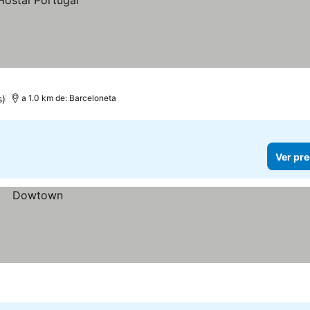
s)
a 1.0 km de: Barceloneta
Ver pre