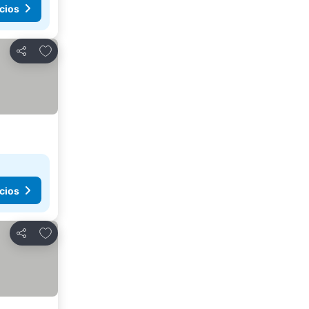
cios
Añadir a favoritos
Compartir
cios
Añadir a favoritos
Compartir