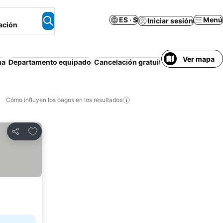
ES · $
Menú
Iniciar sesión
ación
Ver mapa
na
Departamento equipado
Cancelación gratuita
Estacionamient
Cómo influyen los pagos en los resultados
Añadir a favoritos
Compartir