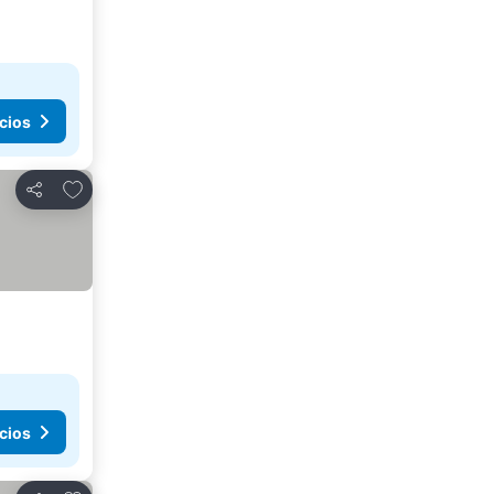
cios
Añadir a favoritos
Compartir
cios