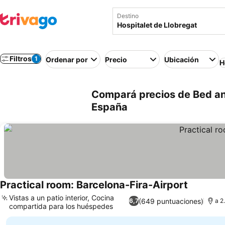
Destino
Filtros
1
Ordenar por
Precio
Ubicación
H
Compará precios de Bed and
España
Practical room: Barcelona-Fira-Airport
Vistas a un patio interior, Cocina
(649 puntuaciones)
6,7
a 2
compartida para los huéspedes