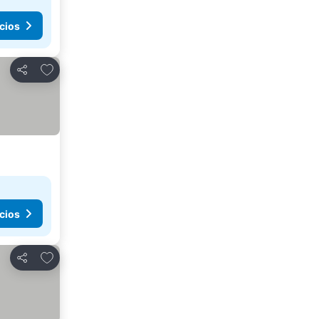
cios
Añadir a favoritos
Compartir
cios
Añadir a favoritos
Compartir