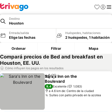
Favoritos
Iniciar 
Me
Destino
Houston
Entrada/salida
Huéspedes, habitaciones
Elige las fechas
2 huéspedes, 1 habitación
Ordenar
Filtrar
Mapa
Compará precios de Bed and breakfast en
Houston, EE. UU.
Cómo influyen los pagos en los resultados
Sara's Inn on the
Compartir
Añadir a favoritos
Boulevard
Ver precios
9,4
Excelente
1.083
a 4.6 km de: Centro de la ciudad
Suites con patio privado en la azotea
Ver p