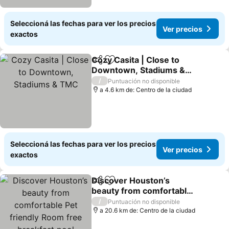
Seleccioná las fechas para ver los precios
Ver precios
exactos
Cozy Casita | Close to
Compartir
Añadir a favoritos
Downtown, Stadiums &
TMC
Ver precios
/
Puntuación no disponible
a 4.6 km de: Centro de la ciudad
Seleccioná las fechas para ver los precios
Ver precios
exactos
Discover Houston’s
Compartir
Añadir a favoritos
beauty from comfortable
Pet friendly Room free
Ver precios
/
Puntuación no disponible
breakfast pool
a 20.6 km de: Centro de la ciudad