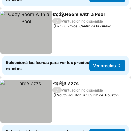
Cozy Room with a Pool
Compartir
Añadir a favoritos
Ver
/
Puntuación no disponible
a 17.0 km de: Centro de la ciudad
Seleccioná las fechas para ver los precios
Ver precios
exactos
Three Zzzs
Compartir
Añadir a favoritos
Ver precios
/
Puntuación no disponible
South Houston, a 11.3 km de: Houston