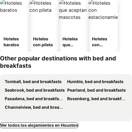
Hoteles
Hoteles
Hoteles
Hoteles
baratos
con pileta
que
con
aceptan
estaciona
mascotas
miento
Other popular destinations with bed and
breakfasts
Tomball, bed and breakfasts
Humble, bed and breakfasts
Seabrook, bed and breakfasts
Pearland, bed and breakfasts
Pasadena, bed and breakfasts
Rosenberg, bed and breakfasts
Channelview, bed and breakfasts
Ver todos los alojamientos en Houston