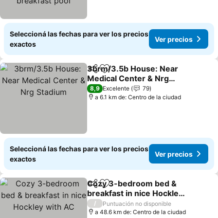
Seleccioná las fechas para ver los precios
Ver precios
exactos
3brm/3.5b House: Near
Compartir
Añadir a favoritos
Medical Center & Nrg
Stadium
Ver precios
8,9
Excelente
79
a 6.1 km de: Centro de la ciudad
Seleccioná las fechas para ver los precios
Ver precios
exactos
Cozy 3-bedroom bed &
Compartir
Añadir a favoritos
breakfast in nice Hockley
with AC
Ver precios
/
Puntuación no disponible
a 48.6 km de: Centro de la ciudad