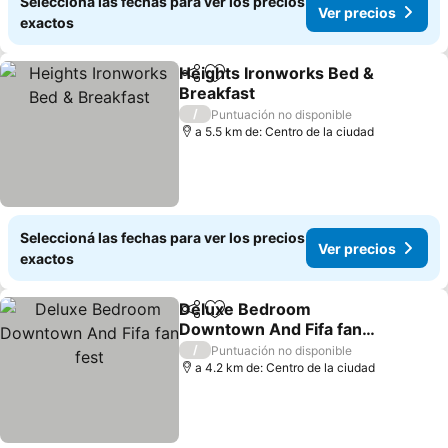
Seleccioná las fechas para ver los precios
Ver precios
exactos
Heights Ironworks Bed &
Compartir
Añadir a favoritos
Breakfast
Ver precios
/
Puntuación no disponible
a 5.5 km de: Centro de la ciudad
Seleccioná las fechas para ver los precios
Ver precios
exactos
Deluxe Bedroom
Compartir
Añadir a favoritos
Downtown And Fifa fan
fest
Ver precios
/
Puntuación no disponible
a 4.2 km de: Centro de la ciudad