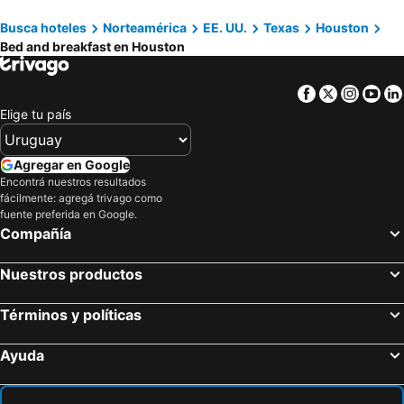
Busca hoteles
Norteamérica
EE. UU.
Texas
Houston
Bed and breakfast en Houston
Facebook
Twitter
Insta
Yo
Elige tu país
Agregar en Google
Encontrá nuestros resultados
fácilmente: agregá trivago como
fuente preferida en Google.
Compañía
Nuestros productos
Términos y políticas
Ayuda