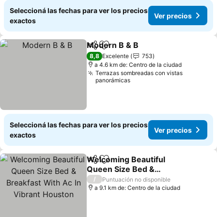
Seleccioná las fechas para ver los precios
Ver precios
exactos
Modern B & B
Compartir
Añadir a favoritos
Ver precios
8,8
Excelente
753
a 4.6 km de: Centro de la ciudad
Terrazas sombreadas con vistas
panorámicas
Seleccioná las fechas para ver los precios
Ver precios
exactos
Welcoming Beautiful
Compartir
Añadir a favoritos
Queen Size Bed &
Breakfast With Ac In
Ver precios
/
Puntuación no disponible
Vibrant Houston
a 9.1 km de: Centro de la ciudad