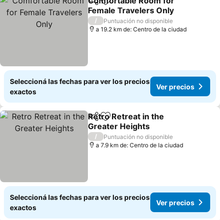
Comfortable Room for
Compartir
Añadir a favoritos
Female Travelers Only
Ver precios
/
Puntuación no disponible
a 19.2 km de: Centro de la ciudad
Seleccioná las fechas para ver los precios
Ver precios
exactos
Retro Retreat in the
Compartir
Añadir a favoritos
Greater Heights
Ver precios
/
Puntuación no disponible
a 7.9 km de: Centro de la ciudad
Seleccioná las fechas para ver los precios
Ver precios
exactos