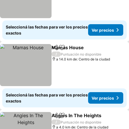
Seleccioná las fechas para ver los precios
Ver precios
exactos
Mamas House
Compartir
Añadir a favoritos
Ver precios
/
Puntuación no disponible
a 14.0 km de: Centro de la ciudad
Seleccioná las fechas para ver los precios
Ver precios
exactos
Angies In The Heights
Compartir
Añadir a favoritos
Ver 
/
Puntuación no disponible
a 4.0 km de: Centro de la ciudad