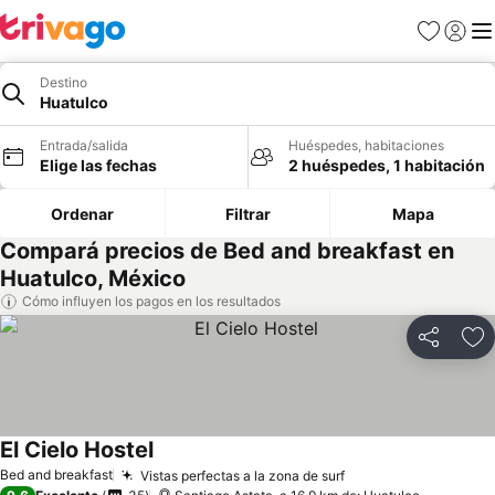
Favoritos
Iniciar 
Me
Destino
Huatulco
Entrada/salida
Huéspedes, habitaciones
Elige las fechas
2 huéspedes, 1 habitación
Ordenar
Filtrar
Mapa
Compará precios de Bed and breakfast en
Huatulco, México
Cómo influyen los pagos en los resultados
Compartir
Añ
El Cielo Hostel
Ver precios
Bed and breakfast
Vistas perfectas a la zona de surf
Ver precios