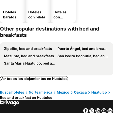
Hoteles
Hoteles
Hoteles
baratos
con pileta
con
estaciona
miento
Other popular destinations with bed and
breakfasts
Zipolite, bed and breakfasts
Puerto Ángel, bed and breakfasts
Mazunte, bed and breakfasts
San Pedro Pochutla, bed and breakfasts
Santa María Huatulco, bed and breakfasts
Ver todos los alojamientos en Huatulco
Busca hoteles
Norteamérica
México
Oaxaca
Huatulco
Bed and breakfast en Huatulco
Facebook
Twitter
Insta
Yo