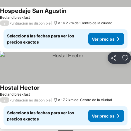
Hospedaje San Agustin
Ver precios
Bed and breakfast
/
a 16.2 km de: Centro de la ciudad
Puntuación no disponible
Seleccioná las fechas para ver los
Ver precios
precios exactos
Compartir
Añ
Hostal Hector
Ver precios
Bed and breakfast
/
a 17.2 km de: Centro de la ciudad
Puntuación no disponible
Seleccioná las fechas para ver los
Ver precios
precios exactos