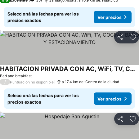
9,6
Excelente
35
Santiago Astata, a 16.9 km de: Huatulco
Seleccioná las fechas para ver los
Ver precios
precios exactos
Compartir
Añ
HABITACION PRIVADA CON AC, WiFi, TV, COCINA, BAÑO Y ESTACIONAMIENTO
Ver precios
Bed and breakfast
/
a 17.4 km de: Centro de la ciudad
Puntuación no disponible
Seleccioná las fechas para ver los
Ver precios
precios exactos
Compartir
Añ