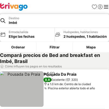
Favoritos
Iniciar 
Me
Destino
Imbé
Entrada/salida
Huéspedes, habitaciones
Elige las fechas
2 huéspedes, 1 habitación
Ordenar
Filtrar
Mapa
Compará precios de Bed and breakfast en
Imbé, Brasil
Cómo influyen los pagos en los resultados
Pousada Da Praia
Compartir
Añadir a favoritos
8,8
Excelente
320
a 1.0 km de: Centro de la ciudad
Piscina exterior abierta todo el año