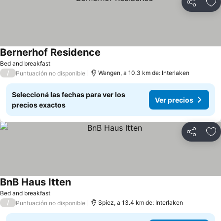
Compartir
Añ
Bernerhof Residence
Ver precios
Bed and breakfast
/
Wengen, a 10.3 km de: Interlaken
Puntuación no disponible
Seleccioná las fechas para ver los
Ver precios
precios exactos
Compartir
Añ
BnB Haus Itten
Ver precios
Bed and breakfast
/
Spiez, a 13.4 km de: Interlaken
Puntuación no disponible