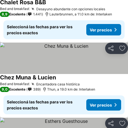
Chalet Rosa B&B
Ver precios
Bed and breakfast
Desayuno abundante con opciones locales
Ver precio
8,9
Excelente
1.441
Lauterbrunnen, a 11.0 km de: Interlaken
Seleccioná las fechas para ver los
Ver precios
precios exactos
Compartir
Añ
Chez Muna & Lucien
Ver precios
Bed and breakfast
Encantadora casa histórica
Ver precios
9,0
Excelente
389
Thun, a 19.0 km de: Interlaken
Seleccioná las fechas para ver los
Ver precios
precios exactos
Compartir
Añ