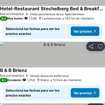
Hotel-Restaurant Stechelberg Bed & Breakfast
Ver precios
Bed and breakfast
Vistas panorámicas de los Alpes berneses
Ver precios
8,2
Muy bueno
1.326
Lauterbrunnen, a 16.0 km de: Interlaken
Seleccioná las fechas para ver los
Ver precios
precios exactos
Compartir
Añ
B & B Brienz
Ver precios
Bed and breakfast
Variado desayuno buffet local
Ver precios
9,1
Excelente
1.352
Brienz, a 15.9 km de: Interlaken
Seleccioná las fechas para ver los
Ver precios
precios exactos