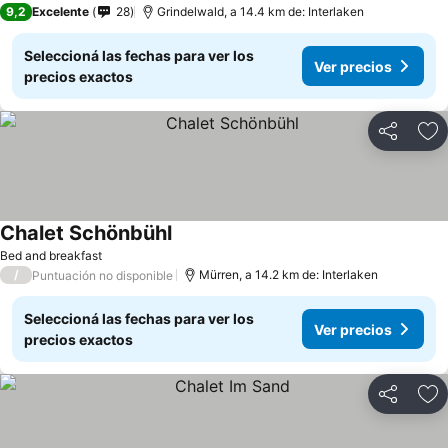
9,2
Excelente
28
Grindelwald, a 14.4 km de: Interlaken
Seleccioná las fechas para ver los
Ver precios
precios exactos
Compartir
Añ
Chalet Schönbühl
Ver precios
Bed and breakfast
/
Mürren, a 14.2 km de: Interlaken
Puntuación no disponible
Seleccioná las fechas para ver los
Ver precios
precios exactos
Compartir
Añ