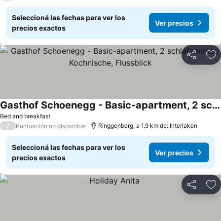
Seleccioná las fechas para ver los
Ver precios
precios exactos
Compartir
Añ
Gasthof Schoenegg - Basic-apartment, 2 schlafzimmer, Kochnische, Flussblick
Ver precios
Bed and breakfast
/
Ringgenberg, a 1.9 km de: Interlaken
Puntuación no disponible
Seleccioná las fechas para ver los
Ver precios
precios exactos
Compartir
Añ