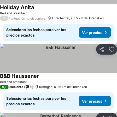
Holiday Anita
Ver precios
Bed and breakfast
/
Lütschental, a 8.5 km de: Interlaken
Puntuación no disponible
Seleccioná las fechas para ver los
Ver precios
precios exactos
Compartir
Añ
B&B Haussener
Ver precios
Bed and breakfast
9,1
Excelente
9
Krattigen, a 9.6 km de: Interlaken
Seleccioná las fechas para ver los
Ver precios
precios exactos