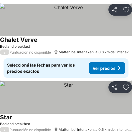
Compartir
Añ
Chalet Verve
Ver precios
Bed and breakfast
/
Matten bei Interlaken, a 0.8 km de: Interlake
Puntuación no disponible
Seleccioná las fechas para ver los
Ver precios
precios exactos
Compartir
Añ
Star
Ver precios
Bed and breakfast
/
Matten bei Interlaken, a 0.5 km de: Interlake
Puntuación no disponible