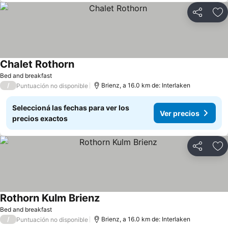
Compartir
Añ
Chalet Rothorn
Ver precios
Bed and breakfast
/
Brienz, a 16.0 km de: Interlaken
Puntuación no disponible
Seleccioná las fechas para ver los
Ver precios
precios exactos
Compartir
Añ
Rothorn Kulm Brienz
Ver precios
Bed and breakfast
/
Brienz, a 16.0 km de: Interlaken
Puntuación no disponible