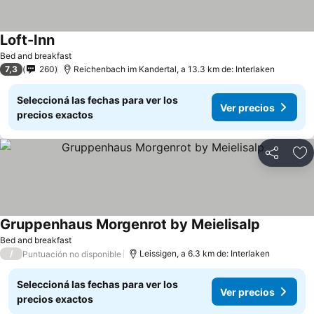
Loft-Inn
Ver precios
Bed and breakfast
7,3
260
Reichenbach im Kandertal, a 13.3 km de: Interlaken
Seleccioná las fechas para ver los
Ver precios
precios exactos
Compartir
Añ
Gruppenhaus Morgenrot by Meielisalp
Ver preci
Bed and breakfast
/
Leissigen, a 6.3 km de: Interlaken
Puntuación no disponible
Seleccioná las fechas para ver los
Ver precios
precios exactos