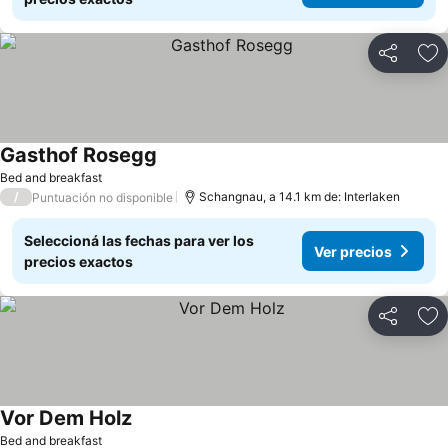
Compartir
Añ
Gasthof Rosegg
Ver precios
Bed and breakfast
/
Schangnau, a 14.1 km de: Interlaken
Puntuación no disponible
Seleccioná las fechas para ver los
Ver precios
precios exactos
Compartir
Añ
Vor Dem Holz
Ver precios
Bed and breakfast