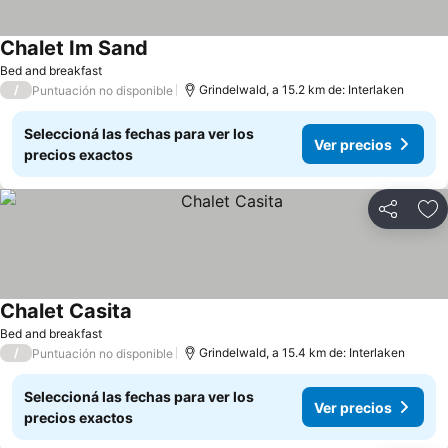
Chalet Im Sand
Ver precios
Bed and breakfast
/
Grindelwald, a 15.2 km de: Interlaken
Puntuación no disponible
Seleccioná las fechas para ver los
Ver precios
precios exactos
Compartir
Añ
Chalet Casita
Ver precios
Bed and breakfast
/
Grindelwald, a 15.4 km de: Interlaken
Puntuación no disponible
Seleccioná las fechas para ver los
Ver precios
precios exactos