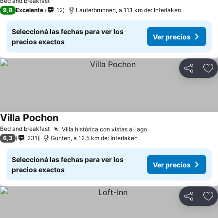
Bed and breakfast
9,8
Excelente
12
Lauterbrunnen, a 11.1 km de: Interlaken
Seleccioná las fechas para ver los
Ver precios
precios exactos
Compartir
Añ
Villa Pochon
Ver precios
Bed and breakfast
Villa histórica con vistas al lago
Ver precios
6,3
231
Gunten, a 12.5 km de: Interlaken
Seleccioná las fechas para ver los
Ver precios
precios exactos
Compartir
Añ