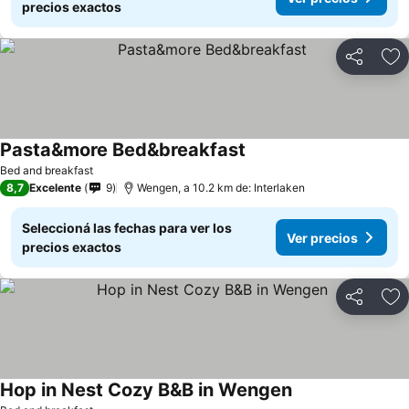
precios exactos
Compartir
Añ
Pasta&more Bed&breakfast
Ver precios
Bed and breakfast
8,7
Excelente
9
Wengen, a 10.2 km de: Interlaken
Seleccioná las fechas para ver los
Ver precios
precios exactos
Compartir
Añ
Hop in Nest Cozy B&B in Wengen
Ver precios