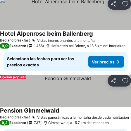
Compartir
Añ
Hotel Alpenrose beim Ballenberg
Ver precios
Bed and breakfast
Vistas impresionantes a la montaña
Ver precios
9,0
Excelente
1.458
Hofstetten bei Brienz, a 18.6 km de: Interlaken
Seleccioná las fechas para ver los
Ver precios
precios exactos
Opción popular
Compartir
Añ
Pension Gimmelwald
Ver precios
Bed and breakfast
Vistas panorámicas a la montaña desde cada habitación
V
9,2
Excelente
737
Gimmelwald, a 15.7 km de: Interlaken