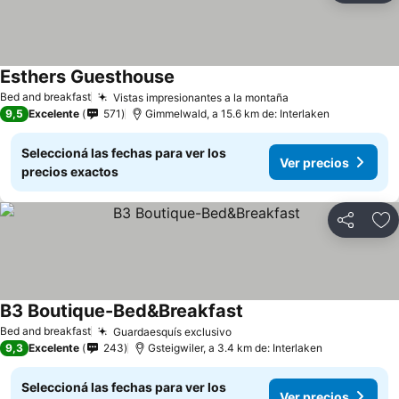
Esthers Guesthouse
Ver precios
Bed and breakfast
Vistas impresionantes a la montaña
Ver precios
9,5
Excelente
571
Gimmelwald, a 15.6 km de: Interlaken
Seleccioná las fechas para ver los
Ver precios
precios exactos
Compartir
Añ
B3 Boutique-Bed&Breakfast
Ver precios
Bed and breakfast
Guardaesquís exclusivo
Ver precios
9,3
Excelente
243
Gsteigwiler, a 3.4 km de: Interlaken
Seleccioná las fechas para ver los
Ver precios