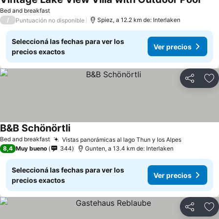
Ver 
Bed and breakfast
/
Spiez, a 12.2 km de: Interlaken
Puntuación no disponible
Seleccioná las fechas para ver los
Ver precios
precios exactos
Compartir
Añ
B&B Schönörtli
Ver precios
Bed and breakfast
Vistas panorámicas al lago Thun y los Alpes
Ver preci
8,4
Muy bueno
344
Gunten, a 13.4 km de: Interlaken
Seleccioná las fechas para ver los
Ver precios
precios exactos
Compartir
Añ