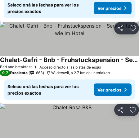
Seleccioná las fechas para ver los
Ver precios
precios exactos
Compartir
Añ
Chalet-Gafri - Bnb - Fruhstuckspension - Service fast wie Im Hotel
Ver precios
Bed and breakfast
Acceso directo a las pistas de esquí
Ver precios
9,7
Excelente
663
Wilderswil, a 2.7 km de: Interlaken
Seleccioná las fechas para ver los
Ver precios
precios exactos
Compartir
Añ