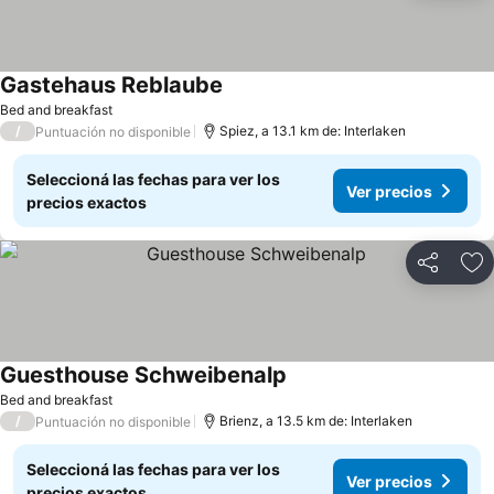
Gastehaus Reblaube
Ver precios
Bed and breakfast
/
Spiez, a 13.1 km de: Interlaken
Puntuación no disponible
Seleccioná las fechas para ver los
Ver precios
precios exactos
Compartir
Añ
Guesthouse Schweibenalp
Ver precios
Bed and breakfast
/
Brienz, a 13.5 km de: Interlaken
Puntuación no disponible
Seleccioná las fechas para ver los
Ver precios
precios exactos