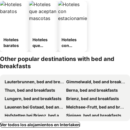
Hoteles
Hoteles
Hoteles
baratos
que
con
aceptan
estaciona
mascotas
miento
Other popular destinations with bed and
breakfasts
Lauterbrunnen, bed and breakfasts
Gimmelwald, bed and breakfasts
Thun, bed and breakfasts
Berna, bed and breakfasts
Lungern, bed and breakfasts
Brienz, bed and breakfasts
Lauenen bei Gstaad, bed and breakfasts
Melchsee-Frutt, bed and breakfasts
Hofstetten bei Brienz, bed and breakfasts
Sigigen, bed and breakfasts
Brigerbad, bed and breakfasts
Schachen, bed and breakfasts
Ver todos los alojamientos en Interlaken