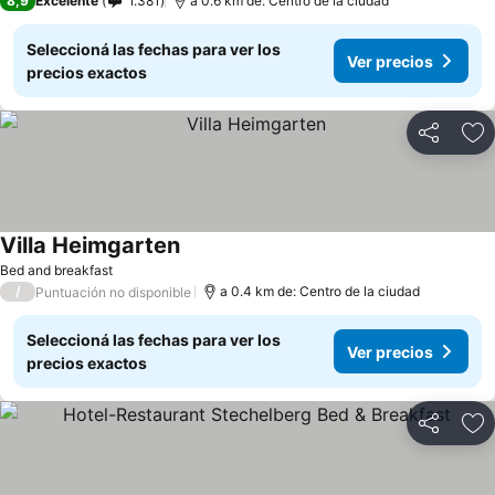
8,9
Excelente
1.381
a 0.6 km de: Centro de la ciudad
Seleccioná las fechas para ver los
Ver precios
precios exactos
Compartir
Añ
Villa Heimgarten
Ver precios
Bed and breakfast
/
a 0.4 km de: Centro de la ciudad
Puntuación no disponible
Seleccioná las fechas para ver los
Ver precios
precios exactos
Compartir
Añ