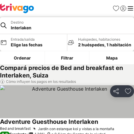
Favoritos
Iniciar 
Me
Destino
Interlaken
Entrada/salida
Huéspedes, habitaciones
Elige las fechas
2 huéspedes, 1 habitación
Ordenar
Filtrar
Mapa
Compará precios de Bed and breakfast en
Interlaken, Suiza
Cómo influyen los pagos en los resultados
Compartir
Añ
Adventure Guesthouse Interlaken
Ver precios
Bed and breakfast
Jardín con estanque koi y vistas a la montaña
Ver prec