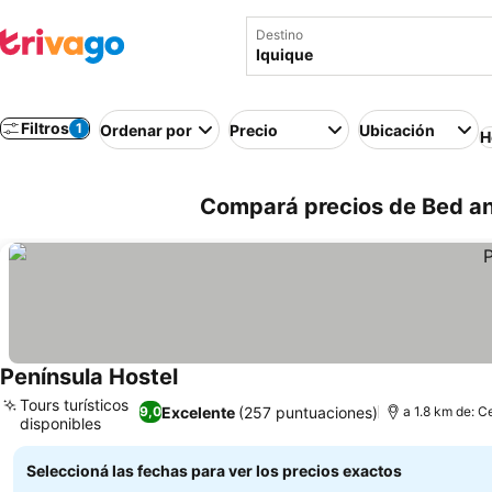
Destino
Filtros
1
Ordenar por
Precio
Ubicación
H
Compará precios de Bed and
Península Hostel
Tours turísticos
Excelente
(257 puntuaciones)
9,0
a 1.8 km de: C
disponibles
Seleccioná las fechas para ver los precios exactos