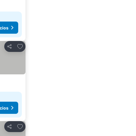
cios
Añadir a favoritos
Compartir
cios
Añadir a favoritos
Compartir