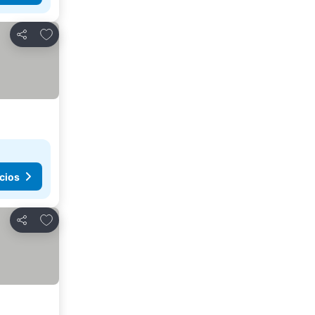
Añadir a favoritos
Compartir
cios
Añadir a favoritos
Compartir