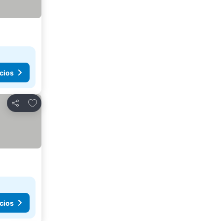
cios
Añadir a favoritos
Compartir
cios