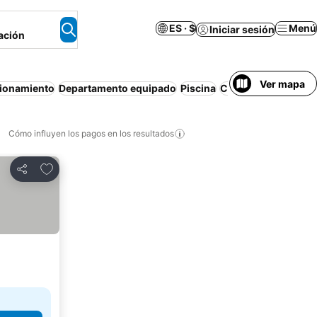
ES · $
Menú
Iniciar sesión
ación
Ver mapa
ionamiento
Departamento equipado
Piscina
Casa o departament
Cómo influyen los pagos en los resultados
Añadir a favoritos
Compartir