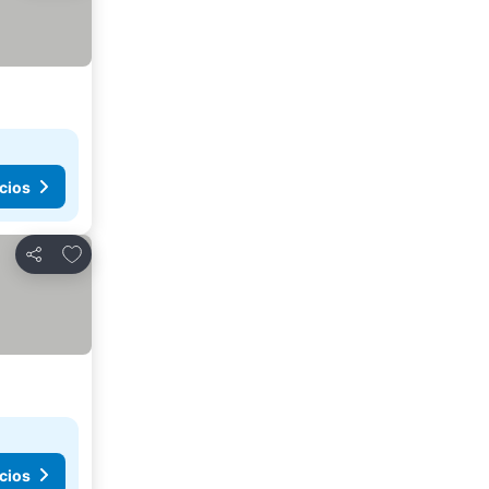
cios
Añadir a favoritos
Compartir
cios