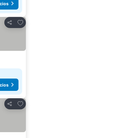
cios
Añadir a favoritos
Compartir
cios
Añadir a favoritos
Compartir