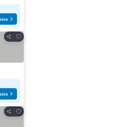
cios
Añadir a favoritos
Compartir
cios
Añadir a favoritos
Compartir