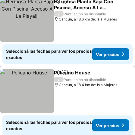
Hermosa Planta Baja Con
Compartir
Añadir a favoritos
Piscina, Acceso A La
Playa!!!
/
Puntuación no disponible
Cancún, a 18.6 km de: Isla Mujeres
Seleccioná las fechas para ver los precios
Ver precios
exactos
Pelicano House
Compartir
Añadir a favoritos
/
Puntuación no disponible
Cancún, a 18.4 km de: Isla Mujeres
Seleccioná las fechas para ver los precios
Ver precios
exactos