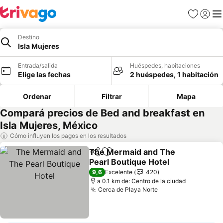
Favoritos
Iniciar 
Me
Destino
Isla Mujeres
Entrada/salida
Huéspedes, habitaciones
Elige las fechas
2 huéspedes, 1 habitación
Ordenar
Filtrar
Mapa
Compará precios de Bed and breakfast en
Isla Mujeres, México
Cómo influyen los pagos en los resultados
The Mermaid and The
Compartir
Añadir a favoritos
Pearl Boutique Hotel
9,6
Excelente
420
a 0.1 km de: Centro de la ciudad
Cerca de Playa Norte