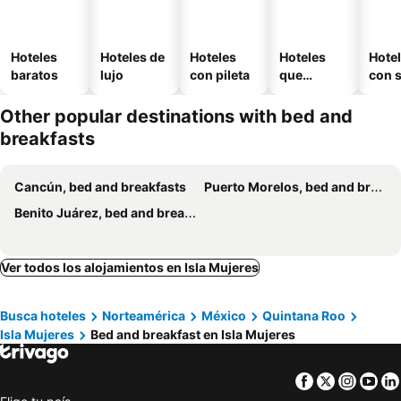
Hoteles
Hoteles de
Hoteles
Hoteles
Hote
baratos
lujo
con pileta
que
con 
aceptan
mascotas
Other popular destinations with bed and
breakfasts
Cancún, bed and breakfasts
Puerto Morelos, bed and breakfasts
Benito Juárez, bed and breakfasts
Ver todos los alojamientos en Isla Mujeres
Busca hoteles
Norteamérica
México
Quintana Roo
Isla Mujeres
Bed and breakfast en Isla Mujeres
Facebook
Twitter
Insta
Yo