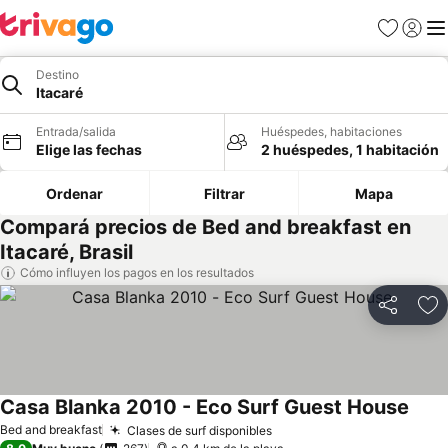
Favoritos
Iniciar 
Me
Destino
Itacaré
Entrada/salida
Huéspedes, habitaciones
Elige las fechas
2 huéspedes, 1 habitación
Ordenar
Filtrar
Mapa
Compará precios de Bed and breakfast en
Itacaré, Brasil
Cómo influyen los pagos en los resultados
Compartir
Añ
Casa Blanka 2010 - Eco Surf Guest House
Bed and breakfast
Clases de surf disponibles