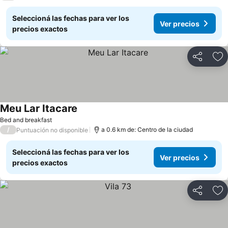
Seleccioná las fechas para ver los
Ver precios
precios exactos
Compartir
Añ
Meu Lar Itacare
Bed and breakfast
/
a 0.6 km de: Centro de la ciudad
Puntuación no disponible
Seleccioná las fechas para ver los
Ver precios
precios exactos
Compartir
Añ