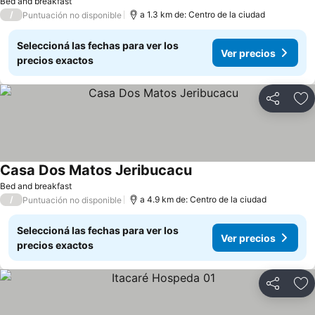
Bed and breakfast
/
a 1.3 km de: Centro de la ciudad
Puntuación no disponible
Seleccioná las fechas para ver los
Ver precios
precios exactos
Compartir
Añ
Casa Dos Matos Jeribucacu
Bed and breakfast
/
a 4.9 km de: Centro de la ciudad
Puntuación no disponible
Seleccioná las fechas para ver los
Ver precios
precios exactos
Compartir
Añ