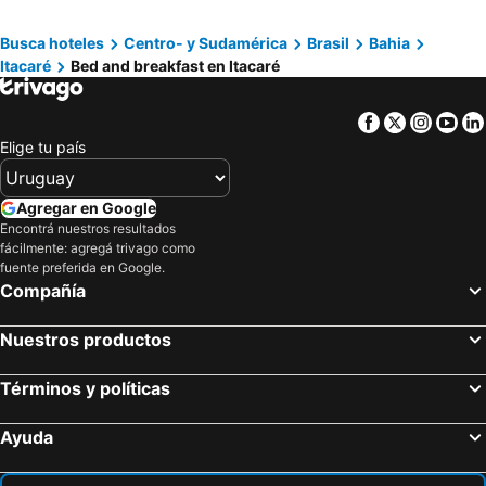
Busca hoteles
Centro- y Sudamérica
Brasil
Bahia
Itacaré
Bed and breakfast en Itacaré
Facebook
Twitter
Insta
Yo
Elige tu país
Agregar en Google
Encontrá nuestros resultados
fácilmente: agregá trivago como
fuente preferida en Google.
Compañía
Nuestros productos
Términos y políticas
Ayuda