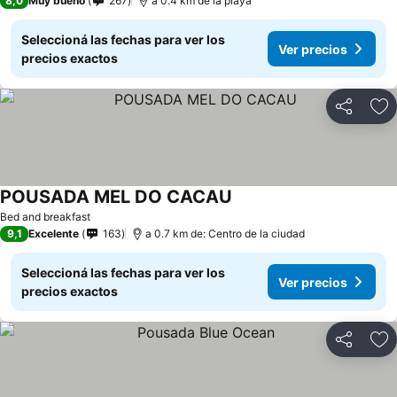
8,0
Muy bueno
267
a 0.4 km de la playa
Seleccioná las fechas para ver los
Ver precios
precios exactos
Compartir
Añ
POUSADA MEL DO CACAU
Bed and breakfast
9,1
Excelente
163
a 0.7 km de: Centro de la ciudad
Seleccioná las fechas para ver los
Ver precios
precios exactos
Compartir
Añ