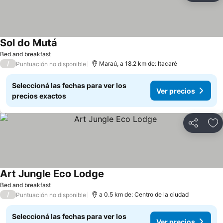
Sol do Mutá
Bed and breakfast
/
Maraú, a 18.2 km de: Itacaré
Puntuación no disponible
Seleccioná las fechas para ver los
Ver precios
precios exactos
Compartir
Añ
Art Jungle Eco Lodge
Bed and breakfast
/
a 0.5 km de: Centro de la ciudad
Puntuación no disponible
Seleccioná las fechas para ver los
Ver precios