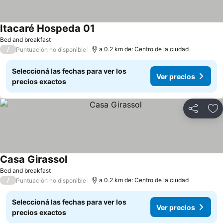
Itacaré Hospeda 01
Bed and breakfast
/
a 0.2 km de: Centro de la ciudad
Puntuación no disponible
Seleccioná las fechas para ver los
Ver precios
precios exactos
Compartir
Añ
Casa Girassol
Bed and breakfast
/
a 0.2 km de: Centro de la ciudad
Puntuación no disponible
Seleccioná las fechas para ver los
Ver precios
precios exactos