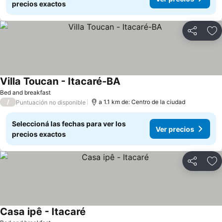
precios exactos
Compartir
Añ
Villa Toucan - Itacaré-BA
Bed and breakfast
/
a 1.1 km de: Centro de la ciudad
Puntuación no disponible
Seleccioná las fechas para ver los
Ver precios
precios exactos
Compartir
Añ
Casa ipê - Itacaré