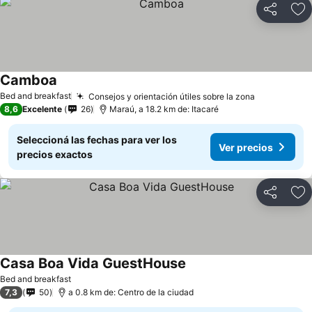
Compartir
Añ
Camboa
Bed and breakfast
Consejos y orientación útiles sobre la zona
8,6
Excelente
26
Maraú, a 18.2 km de: Itacaré
Seleccioná las fechas para ver los
Ver precios
precios exactos
Compartir
Añ
Casa Boa Vida GuestHouse
Bed and breakfast
7,3
50
a 0.8 km de: Centro de la ciudad