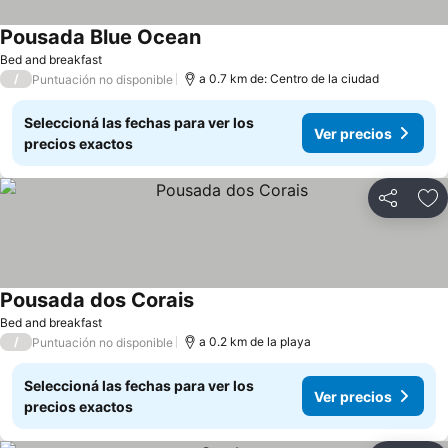
Pousada Blue Ocean
Bed and breakfast
/
a 0.7 km de: Centro de la ciudad
Puntuación no disponible
Seleccioná las fechas para ver los
Ver precios
precios exactos
Compartir
Añ
Pousada dos Corais
Bed and breakfast
/
a 0.2 km de la playa
Puntuación no disponible
Seleccioná las fechas para ver los
Ver precios
precios exactos