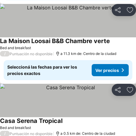
Compartir
Añ
La Maison Loosai B&B Chambre verte
Bed and breakfast
/
a 11.3 km de: Centro de la ciudad
Puntuación no disponible
Seleccioná las fechas para ver los
Ver precios
precios exactos
Compartir
Añ
Casa Serena Tropical
Bed and breakfast
/
a 0.5 km de: Centro de la ciudad
Puntuación no disponible