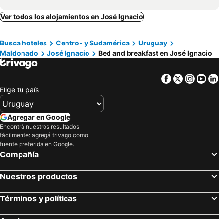
Ver todos los alojamientos en José Ignacio
Busca hoteles
Centro- y Sudamérica
Uruguay
Maldonado
José Ignacio
Bed and breakfast en José Ignacio
Facebook
Twitter
Insta
Yo
Elige tu país
Agregar en Google
Encontrá nuestros resultados
fácilmente: agregá trivago como
fuente preferida en Google.
Compañía
Nuestros productos
Términos y políticas