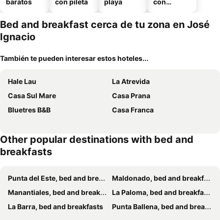
baratos
con pileta
playa
con
estaciona
miento
Bed and breakfast cerca de tu zona en José
Ignacio
También te pueden interesar estos hoteles...
Hale Lau
La Atrevida
Casa Sul Mare
Casa Prana
Bluetres B&B
Casa Franca
Other popular destinations with bed and
breakfasts
Punta del Este, bed and breakfasts
Maldonado, bed and breakfasts
Manantiales, bed and breakfasts
La Paloma, bed and breakfasts
La Barra, bed and breakfasts
Punta Ballena, bed and breakfasts