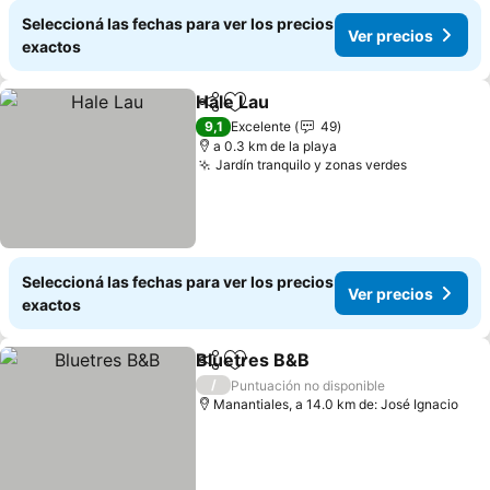
Seleccioná las fechas para ver los precios
Ver precios
exactos
Hale Lau
Compartir
Añadir a favoritos
Ver precios
9,1
Excelente
49
a 0.3 km de la playa
Jardín tranquilo y zonas verdes
Ver preci
Seleccioná las fechas para ver los precios
Ver precios
exactos
Bluetres B&B
Compartir
Añadir a favoritos
Ver precios
/
Puntuación no disponible
Manantiales, a 14.0 km de: José Ignacio