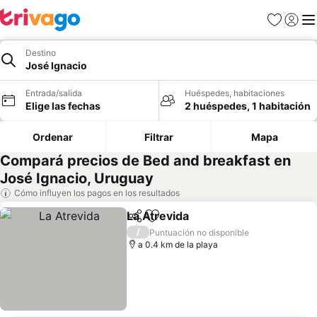
Favoritos
Iniciar 
Me
Destino
José Ignacio
Entrada/salida
Huéspedes, habitaciones
Elige las fechas
2 huéspedes, 1 habitación
Ordenar
Filtrar
Mapa
Compará precios de Bed and breakfast en
José Ignacio, Uruguay
Cómo influyen los pagos en los resultados
La Atrevida
Compartir
Añadir a favoritos
Ver precios
/
Puntuación no disponible
a 0.4 km de la playa