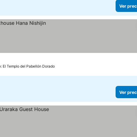
Ver prec
e: El Templo del Pabellón Dorado
Ver prec