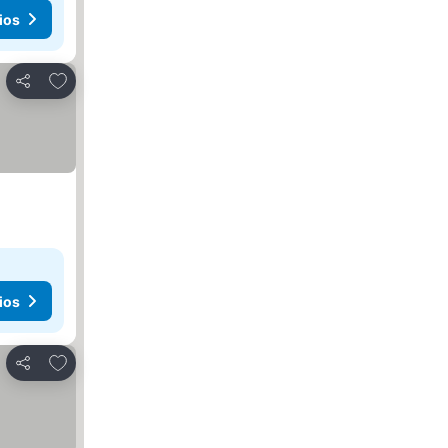
ios
Añadir a favoritos
Compartir
ios
Añadir a favoritos
Compartir