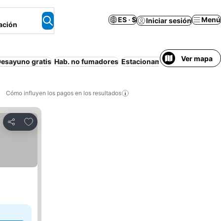
ES · $
Menú
Iniciar sesión
ación
Ver mapa
esayuno gratis
Hab. no fumadores
Estacionamiento
Media pens
Cómo influyen los pagos en los resultados
Añadir a favoritos
Compartir