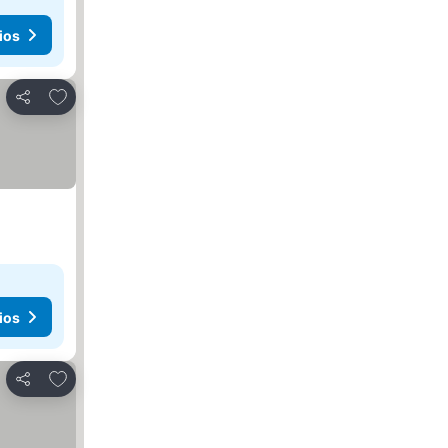
ios
Añadir a favoritos
Compartir
ios
Añadir a favoritos
Compartir