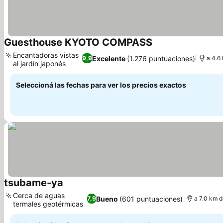
Guesthouse KYOTO COMPASS
Encantadoras vistas
Excelente
(1.276 puntuaciones)
9,9
a 4.6
al jardín japonés
Seleccioná las fechas para ver los precios exactos
tsubame-ya
Cerca de aguas
Bueno
(601 puntuaciones)
7,9
a 7.0 km d
termales geotérmicas