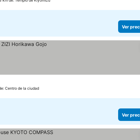
.3 km de: Templo de Kiyomizu
Ver prec
de: Centro de la ciudad
Ver prec