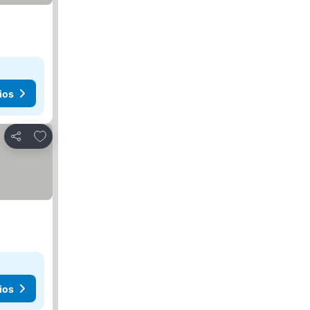
ios
Añadir a favoritos
Compartir
ios