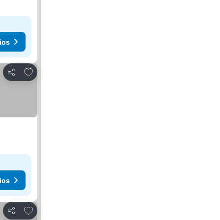
ios
Añadir a favoritos
Compartir
ios
Añadir a favoritos
Compartir