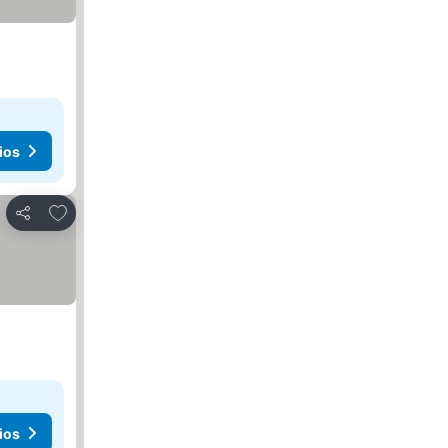
ios
Añadir a favoritos
Compartir
ios