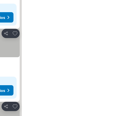
ios
Añadir a favoritos
Compartir
ios
Añadir a favoritos
Compartir