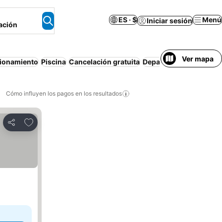
ES · $
Menú
Iniciar sesión
ación
Ver mapa
ionamiento
Piscina
Cancelación gratuita
Departamento equipad
Cómo influyen los pagos en los resultados
Añadir a favoritos
Compartir