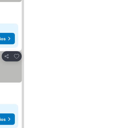
ios
Añadir a favoritos
Compartir
ios