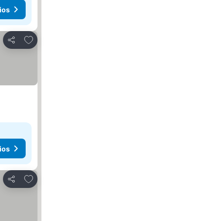
ios
Añadir a favoritos
Compartir
ios
Añadir a favoritos
Compartir