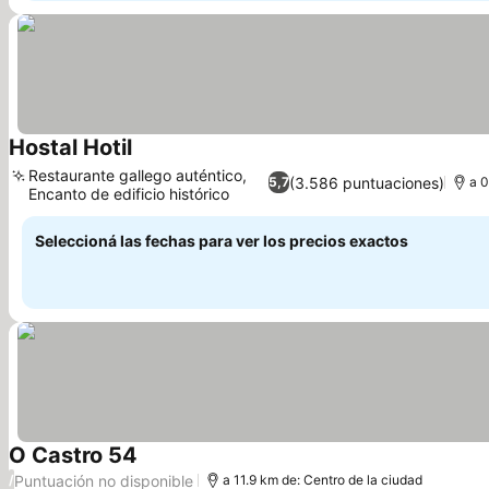
Hostal Hotil
Restaurante gallego auténtico,
(3.586 puntuaciones)
5,7
a 0
Encanto de edificio histórico
Seleccioná las fechas para ver los precios exactos
O Castro 54
Puntuación no disponible
/
a 11.9 km de: Centro de la ciudad