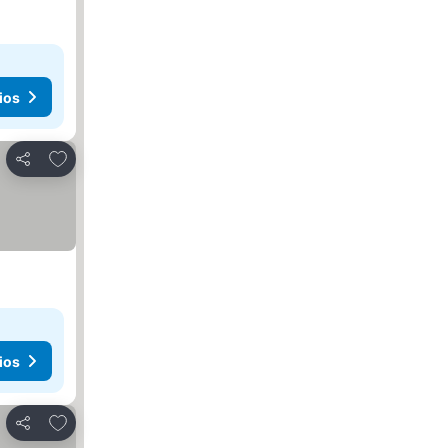
ios
Añadir a favoritos
Compartir
ios
Añadir a favoritos
Compartir