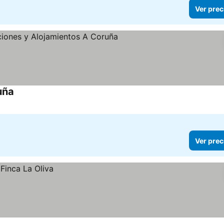
Ver prec
uña
Ver prec