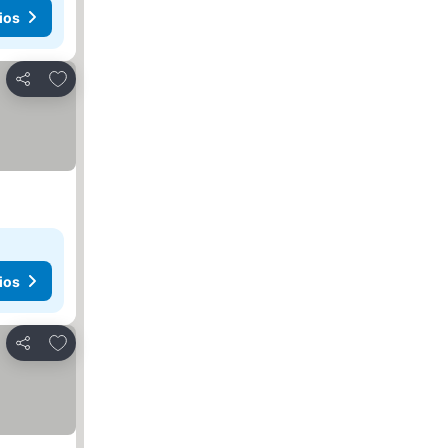
ios
Añadir a favoritos
Compartir
ios
Añadir a favoritos
Compartir