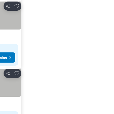
Añadir a favoritos
Compartir
cios
Añadir a favoritos
Compartir