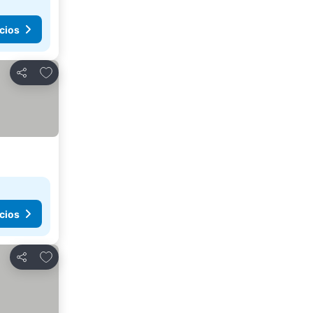
cios
Añadir a favoritos
Compartir
cios
Añadir a favoritos
Compartir