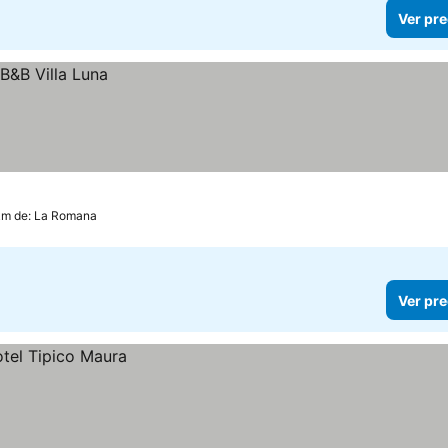
Ver pre
 km de: La Romana
Ver pre