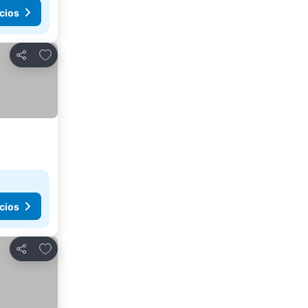
cios
Añadir a favoritos
Compartir
cios
Añadir a favoritos
Compartir