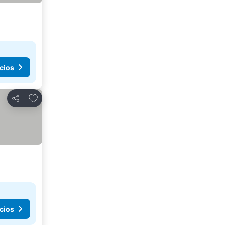
cios
Añadir a favoritos
Compartir
cios