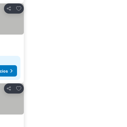
Añadir a favoritos
Compartir
cios
Añadir a favoritos
Compartir