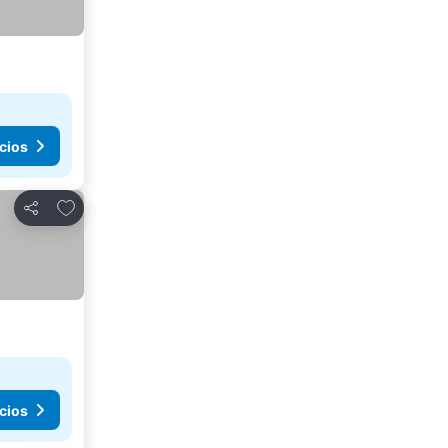
cios
Añadir a favoritos
Compartir
cios