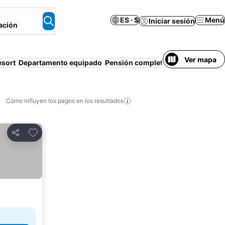
ES · $
Menú
Iniciar sesión
ación
Ver mapa
esort
Departamento equipado
Pensión completa
Desayuno grati
Cómo influyen los pagos en los resultados
Añadir a favoritos
Compartir