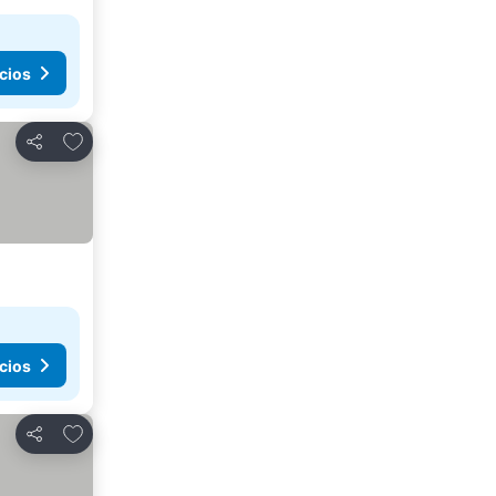
cios
Añadir a favoritos
Compartir
cios
Añadir a favoritos
Compartir