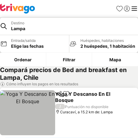
Favoritos
Iniciar 
Me
Destino
Lampa
Entrada/salida
Huéspedes, habitaciones
Elige las fechas
2 huéspedes, 1 habitación
Ordenar
Filtrar
Mapa
Compará precios de Bed and breakfast en
Lampa, Chile
Cómo influyen los pagos en los resultados
Yoga Y Descanso En El
Compartir
Añadir a favoritos
Bosque
Ver precios
/
Puntuación no disponible
Curacaví, a 15.2 km de: Lampa