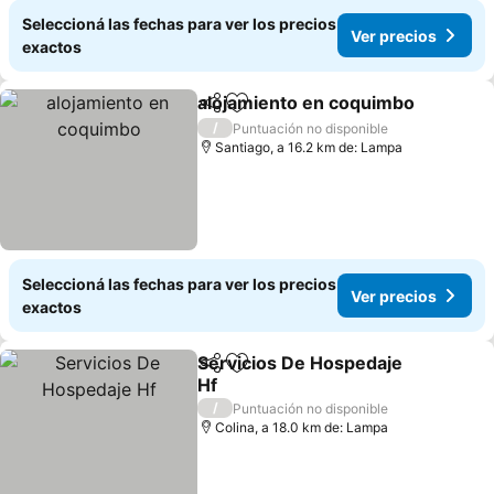
Seleccioná las fechas para ver los precios
Ver precios
exactos
alojamiento en coquimbo
Compartir
Añadir a favoritos
V
/
Puntuación no disponible
Santiago, a 16.2 km de: Lampa
Seleccioná las fechas para ver los precios
Ver precios
exactos
Servicios De Hospedaje
Compartir
Añadir a favoritos
Hf
Ver precios
/
Puntuación no disponible
Colina, a 18.0 km de: Lampa