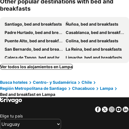
Other popular destinations with bed and
breakfasts
Santiago, bed and breakfasts
Ñuñoa, bed and breakfasts
Padre Hurtado, bed and breakfasts
Casablanca, bed and breakfasts
Puente Alto, bed and breakfasts
Colina, bed and breakfasts
San Bernardo, bed and breakfasts
La Reina, bed and breakfasts
Calera de Tango, bed and breakfasts
Limache, bed and breakfasts
Tiltil, bed and breakfasts
Talagante, bed and breakfasts
Ver todos los alojamientos en Lampa
Curacaví, bed and breakfasts
Llaillay, bed and breakfasts
Busca hoteles
Centro- y Sudamérica
Chile
Región Metropolitana de Santiago
Chacabuco
Lampa
Bed and breakfast en Lampa
Facebook
Twitter
Insta
Yo
Elige tu país