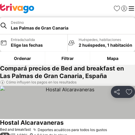
Favoritos
Iniciar 
Me
Destino
Las Palmas de Gran Canaria
Entrada/salida
Huéspedes, habitaciones
Elige las fechas
2 huéspedes, 1 habitación
Ordenar
Filtrar
Mapa
Compará precios de Bed and breakfast en
Las Palmas de Gran Canaria, España
Cómo influyen los pagos en los resultados
Compartir
Añ
Hostal Alcaravaneras
Bed and breakfast
Deportes acuáticos para todos los gustos