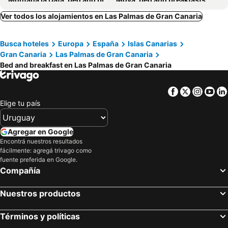
Agüimes, bed and breakfasts
Ingenio, bed and breakfasts
Ver todos los alojamientos en Las Palmas de Gran Canaria
Valsequillo de Gran Canaria, bed and breakfasts
Santa Lucía de Tirajana, bed and breakfasts
Busca hoteles
Europa
España
Islas Canarias
San Felipe, bed and breakfasts
Telde, bed and breakfasts
Gran Canaria
Las Palmas de Gran Canaria
Santa María de Guía de Gran Canaria, bed and breakfasts
Firgas, bed and breakfasts
Bed and breakfast en Las Palmas de Gran Canaria
Tejeda, bed and breakfasts
Playa del Inglés, bed and breakfasts
Facebook
Twitter
Insta
Yo
Elige tu país
Agregar en Google
Encontrá nuestros resultados
fácilmente: agregá trivago como
fuente preferida en Google.
Compañía
Nuestros productos
Términos y políticas