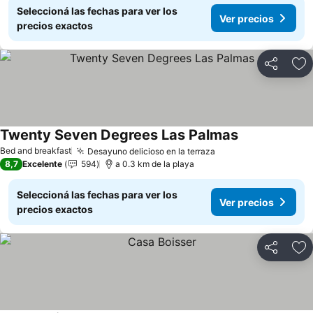
Seleccioná las fechas para ver los
Ver precios
precios exactos
Compartir
Añ
Twenty Seven Degrees Las Palmas
Bed and breakfast
Desayuno delicioso en la terraza
8,7
Excelente
594
a 0.3 km de la playa
Seleccioná las fechas para ver los
Ver precios
precios exactos
Compartir
Añ