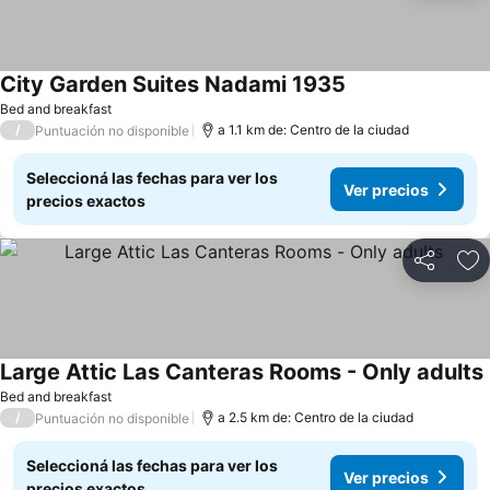
City Garden Suites Nadami 1935
Bed and breakfast
/
a 1.1 km de: Centro de la ciudad
Puntuación no disponible
Seleccioná las fechas para ver los
Ver precios
precios exactos
Compartir
Añ
Large Attic Las Canteras Rooms - Only adults
Bed and breakfast
/
a 2.5 km de: Centro de la ciudad
Puntuación no disponible
Seleccioná las fechas para ver los
Ver precios
precios exactos