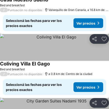
Bed and breakfast
/
Valsequillo de Gran Canaria, a 16.8 km de: Las Palmas de Gran Canaria
Puntuación no disponible
Seleccioná las fechas para ver los
Ver precios
precios exactos
Compartir
Añ
Coliving Villa El Gago
Bed and breakfast
/
a 0.8 km de: Centro de la ciudad
Puntuación no disponible
Seleccioná las fechas para ver los
Ver precios
precios exactos
Compartir
Añ