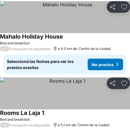
Compartir
Añ
Mahalo Holiday House
Bed and breakfast
/
a 4.0 km de: Centro de la ciudad
Puntuación no disponible
Seleccioná las fechas para ver los
Ver precios
precios exactos
Compartir
Añ
Rooms La Laja 1
Bed and breakfast
/
a 5.1 km de: Centro de la ciudad
Puntuación no disponible