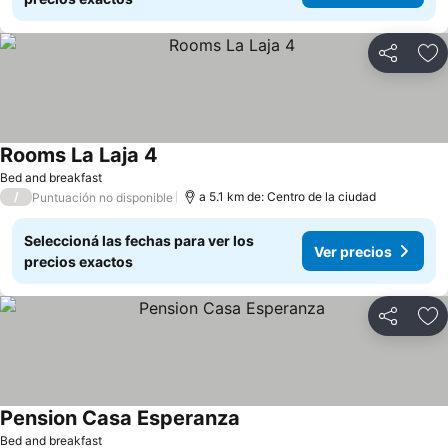
Compartir
Añ
Rooms La Laja 4
Bed and breakfast
/
a 5.1 km de: Centro de la ciudad
Puntuación no disponible
Seleccioná las fechas para ver los
Ver precios
precios exactos
Compartir
Añ
Pension Casa Esperanza
Bed and breakfast