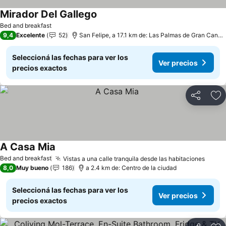
Mirador Del Gallego
Bed and breakfast
9,4
Excelente
52
San Felipe, a 17.1 km de: Las Palmas de Gran Canaria
Seleccioná las fechas para ver los
Ver precios
precios exactos
Compartir
Añ
A Casa Mia
Bed and breakfast
Vistas a una calle tranquila desde las habitaciones
8,0
Muy bueno
186
a 2.4 km de: Centro de la ciudad
Seleccioná las fechas para ver los
Ver precios
precios exactos