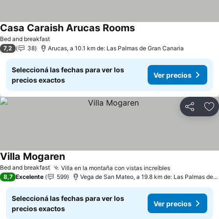
Casa Caraish Arucas Rooms
Bed and breakfast
7,2
38
Arucas, a 10.1 km de: Las Palmas de Gran Canaria
Seleccioná las fechas para ver los
Ver precios
precios exactos
Compartir
Añ
Villa Mogaren
Bed and breakfast
Villa en la montaña con vistas increíbles
8,7
Excelente
599
Vega de San Mateo, a 19.8 km de: Las Palmas de Gran Canaria
Seleccioná las fechas para ver los
Ver precios
precios exactos