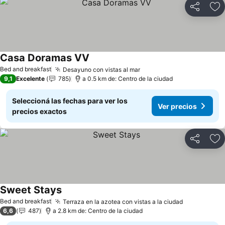
Compartir
Añ
Casa Doramas VV
Bed and breakfast
Desayuno con vistas al mar
9,1
Excelente
785
a 0.5 km de: Centro de la ciudad
Seleccioná las fechas para ver los
Ver precios
precios exactos
Compartir
Añ
Sweet Stays
Bed and breakfast
Terraza en la azotea con vistas a la ciudad
6,6
487
a 2.8 km de: Centro de la ciudad