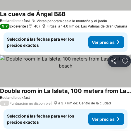
La cueva de Ángel B&B
Bed and breakfast
Vistas panorámicas a la montaña y al jardín
9,7
Excelente
40
Firgas, a 14.0 km de: Las Palmas de Gran Canaria
Seleccioná las fechas para ver los
Ver precios
precios exactos
Compartir
Añ
Double room in La Isleta, 100 meters from Las Canteras beach
Bed and breakfast
/
a 3.7 km de: Centro de la ciudad
Puntuación no disponible
Seleccioná las fechas para ver los
Ver precios
precios exactos