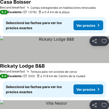
Casa Boisser
Bed and breakfast
Camas extragrandes en habitaciones renovadas
9,2
Excelente
1.074
a 0.4 km de la playa
Seleccioná las fechas para ver los
Ver precios
precios exactos
Compartir
Añ
Rickaty Lodge B&B
Bed and breakfast
Terraza para ver aviones de cerca
9,0
Excelente
533
a 21.8 km de: Centro de la ciudad
Seleccioná las fechas para ver los
Ver precios
precios exactos
Compartir
Añ