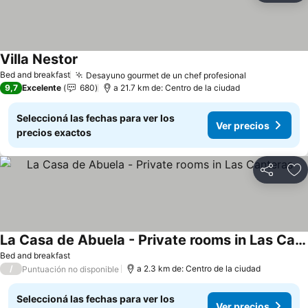
Villa Nestor
Bed and breakfast
Desayuno gourmet de un chef profesional
9,7
Excelente
680
a 21.7 km de: Centro de la ciudad
Seleccioná las fechas para ver los
Ver precios
precios exactos
Compartir
Añ
La Casa de Abuela - Private rooms in Las Canteras
Bed and breakfast
/
a 2.3 km de: Centro de la ciudad
Puntuación no disponible
Seleccioná las fechas para ver los
Ver precios