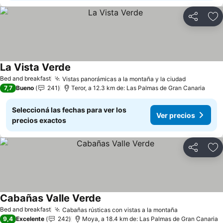
Compartir
Añ
La Vista Verde
Bed and breakfast
Vistas panorámicas a la montaña y la ciudad
7,7
Bueno
241
Teror, a 12.3 km de: Las Palmas de Gran Canaria
Seleccioná las fechas para ver los
Ver precios
precios exactos
Compartir
Añ
Cabañas Valle Verde
Bed and breakfast
Cabañas rústicas con vistas a la montaña
9,4
Excelente
242
Moya, a 18.4 km de: Las Palmas de Gran Canaria