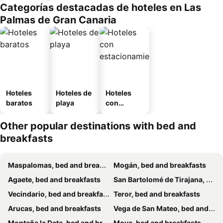
Categorías destacadas de hoteles en Las
Palmas de Gran Canaria
Hoteles
Hoteles de
Hoteles
baratos
playa
con
estaciona
miento
Other popular destinations with bed and
breakfasts
Maspalomas, bed and breakfasts
Mogán, bed and breakfasts
Agaete, bed and breakfasts
San Bartolomé de Tirajana, bed and breakfasts
Vecindario, bed and breakfasts
Teror, bed and breakfasts
Arucas, bed and breakfasts
Vega de San Mateo, bed and breakfasts
Montaña la Data, bed and breakfasts
Moya, bed and breakfasts