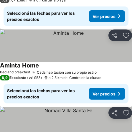
7,3
1.580
a 0.1 km de la playa
Seleccioná las fechas para ver los
Ver precios
precios exactos
Compartir
Añ
Aminta Home
Bed and breakfast
Cada habitación con su propio estilo
8,9
Excelente
953
a 2.5 km de: Centro de la ciudad
Seleccioná las fechas para ver los
Ver precios
precios exactos
Compartir
Añ