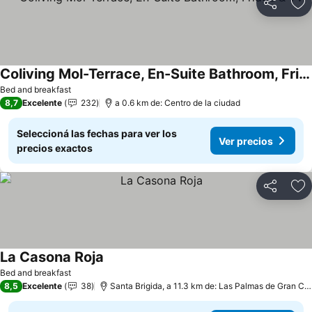
Compartir
Añ
Coliving Mol-Terrace, En-Suite Bathroom, Fridge & TV
Bed and breakfast
8,7
Excelente
232
a 0.6 km de: Centro de la ciudad
Seleccioná las fechas para ver los
Ver precios
precios exactos
Compartir
Añ
La Casona Roja
Bed and breakfast
8,5
Excelente
38
Santa Brigida, a 11.3 km de: Las Palmas de Gran Canaria