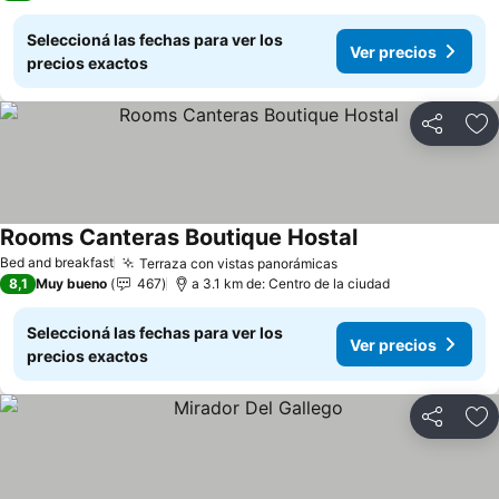
Seleccioná las fechas para ver los
Ver precios
precios exactos
Compartir
Añ
Rooms Canteras Boutique Hostal
Bed and breakfast
Terraza con vistas panorámicas
8,1
Muy bueno
467
a 3.1 km de: Centro de la ciudad
Seleccioná las fechas para ver los
Ver precios
precios exactos
Compartir
Añ