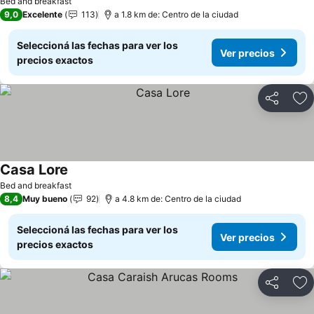
Bed and breakfast
9,0
Excelente
113
a 1.8 km de: Centro de la ciudad
Seleccioná las fechas para ver los
Ver precios
precios exactos
Compartir
Añ
Casa Lore
Bed and breakfast
8,4
Muy bueno
92
a 4.8 km de: Centro de la ciudad
Seleccioná las fechas para ver los
Ver precios
precios exactos
Compartir
Añ