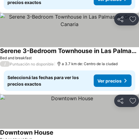
precios exactos
Compartir
Añ
Serene 3-Bedroom Townhouse in Las Palmas de Gran Canaria
Bed and breakfast
/
a 3.7 km de: Centro de la ciudad
Puntuación no disponible
Seleccioná las fechas para ver los
Ver precios
precios exactos
Compartir
Añ
Downtown House