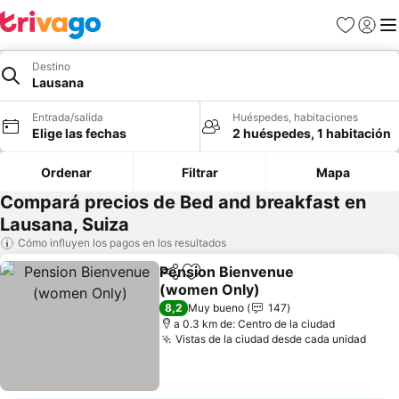
Favoritos
Iniciar 
Me
Destino
Lausana
Entrada/salida
Huéspedes, habitaciones
Elige las fechas
2 huéspedes, 1 habitación
Ordenar
Filtrar
Mapa
Compará precios de Bed and breakfast en
Lausana, Suiza
Cómo influyen los pagos en los resultados
Pension Bienvenue
Compartir
Añadir a favoritos
(women Only)
8,2
Muy bueno
147
a 0.3 km de: Centro de la ciudad
Vistas de la ciudad desde cada unidad