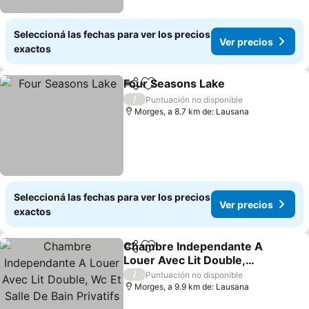
Seleccioná las fechas para ver los precios
Ver precios
exactos
Four Seasons Lake
Compartir
Añadir a favoritos
/
Puntuación no disponible
Morges, a 8.7 km de: Lausana
Seleccioná las fechas para ver los precios
Ver precios
exactos
Chambre Independante A
Compartir
Añadir a favoritos
Louer Avec Lit Double,
Wc Et Salle De Bain
/
Puntuación no disponible
Privatifs
Morges, a 9.9 km de: Lausana