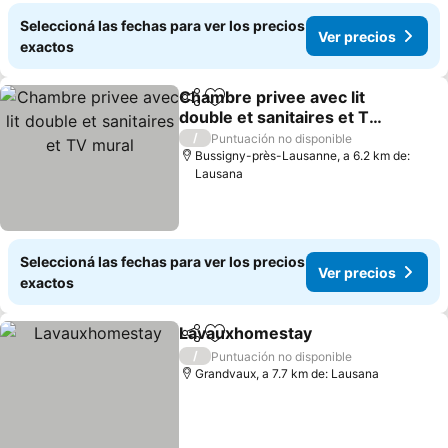
Seleccioná las fechas para ver los precios
Ver precios
exactos
Chambre privee avec lit
Compartir
Añadir a favoritos
double et sanitaires et TV
mural
/
Puntuación no disponible
Bussigny-près-Lausanne, a 6.2 km de:
Lausana
Seleccioná las fechas para ver los precios
Ver precios
exactos
Lavauxhomestay
Compartir
Añadir a favoritos
/
Puntuación no disponible
Grandvaux, a 7.7 km de: Lausana