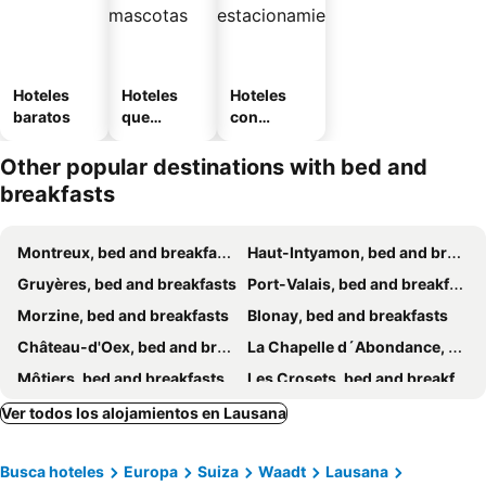
Hoteles
Hoteles
Hoteles
baratos
que
con
aceptan
estaciona
mascotas
miento
Other popular destinations with bed and
breakfasts
Montreux, bed and breakfasts
Haut-Intyamon, bed and breakfasts
Gruyères, bed and breakfasts
Port-Valais, bed and breakfasts
Morzine, bed and breakfasts
Blonay, bed and breakfasts
Château-d'Oex, bed and breakfasts
La Chapelle d´Abondance, bed and breakfasts
Môtiers, bed and breakfasts
Les Crosets, bed and breakfasts
Métabief, bed and breakfasts
Mathod, bed and breakfasts
Ver todos los alojamientos en Lausana
Rolle, bed and breakfasts
Morgins, bed and breakfasts
Busca hoteles
Europa
Suiza
Waadt
Lausana
Crissier, bed and breakfasts
Saint-Paul-en-Chablais, bed and breakfasts