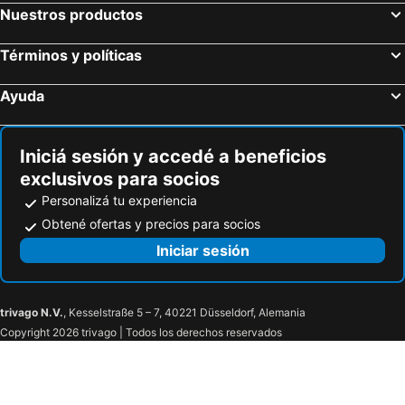
Cavallino, bed and breakfasts
Vernole, bed and breakfasts
Nuestros productos
Ortelle, bed and breakfasts
San Cesario di Lecce, bed and breakfasts
Términos y políticas
Diso, bed and breakfasts
Santa Cesarea Terme, bed and breakfasts
Sannicola, bed and breakfasts
Muro Leccese, bed and breakfasts
Ayuda
Giurdignano, bed and breakfasts
Squinzano, bed and breakfasts
Specchia, bed and breakfasts
Corigliano d'Otranto, bed and breakfasts
Iniciá sesión y accedé a beneficios
exclusivos para socios
Personalizá tu experiencia
Obtené ofertas y precios para socios
Iniciar sesión
trivago N.V.
, Kesselstraße 5 – 7, 40221 Düsseldorf, Alemania
Copyright 2026 trivago | Todos los derechos reservados