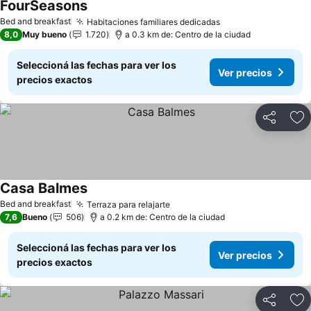
FourSeasons
Ver precios
Bed and breakfast
Habitaciones familiares dedicadas
Ver precios
8,0
Muy bueno
1.720
a 0.3 km de: Centro de la ciudad
Seleccioná las fechas para ver los
Ver precios
precios exactos
Compartir
Añ
Casa Balmes
Ver precios
Bed and breakfast
Terraza para relajarte
Ver precios
7,6
Bueno
506
a 0.2 km de: Centro de la ciudad
Seleccioná las fechas para ver los
Ver precios
precios exactos
Compartir
Añ