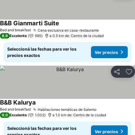
B&B Gianmarti Suite
Ver precios
Bed and breakfast
Cena exclusiva en casa-restaurante
Ver precios
8,9
Excelente
695
a 0.5 km de: Centro de la ciudad
Seleccioná las fechas para ver los
Ver precios
precios exactos
Compartir
Añ
B&B Kalurya
Ver precios
Bed and breakfast
Habitaciones temáticas de Salento
Ver precios
9,0
Excelente
1.002
a 1.0 km de: Centro de la ciudad
Seleccioná las fechas para ver los
Ver precios
precios exactos