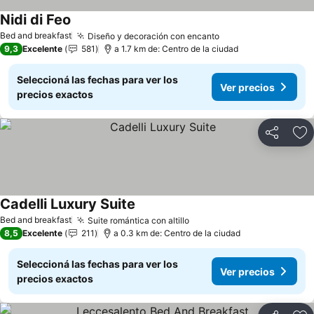
Nidi di Feo
Ver precios
Bed and breakfast
Diseño y decoración con encanto
Ver precios
9,3
Excelente
581
a 1.7 km de: Centro de la ciudad
Seleccioná las fechas para ver los
Ver precios
precios exactos
Compartir
Añ
Cadelli Luxury Suite
Ver precios
Bed and breakfast
Suite romántica con altillo
Ver precios
8,5
Excelente
211
a 0.3 km de: Centro de la ciudad
Seleccioná las fechas para ver los
Ver precios
precios exactos