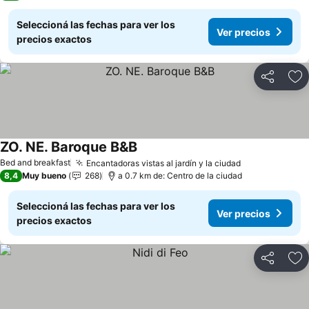
Seleccioná las fechas para ver los
Ver precios
precios exactos
Compartir
Añ
ZO. NE. Baroque B&B
Ver precios
Bed and breakfast
Encantadoras vistas al jardín y la ciudad
Ver precios
8,4
Muy bueno
268
a 0.7 km de: Centro de la ciudad
Seleccioná las fechas para ver los
Ver precios
precios exactos
Compartir
Añ