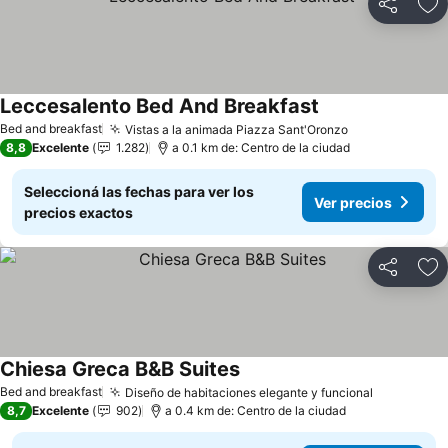
Compartir
Añ
Leccesalento Bed And Breakfast
Ver precios
Bed and breakfast
Vistas a la animada Piazza Sant'Oronzo
Ver precios
8,8
Excelente
1.282
a 0.1 km de: Centro de la ciudad
Seleccioná las fechas para ver los
Ver precios
precios exactos
Compartir
Añ
Chiesa Greca B&B Suites
Ver precios
Bed and breakfast
Diseño de habitaciones elegante y funcional
Ver preci
8,7
Excelente
902
a 0.4 km de: Centro de la ciudad