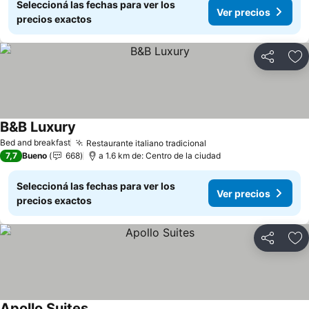
Seleccioná las fechas para ver los
Ver precios
precios exactos
Compartir
Añ
B&B Luxury
Ver precios
Bed and breakfast
Restaurante italiano tradicional
Ver precios
7,7
Bueno
668
a 1.6 km de: Centro de la ciudad
Seleccioná las fechas para ver los
Ver precios
precios exactos
Compartir
Añ
Apollo Suites