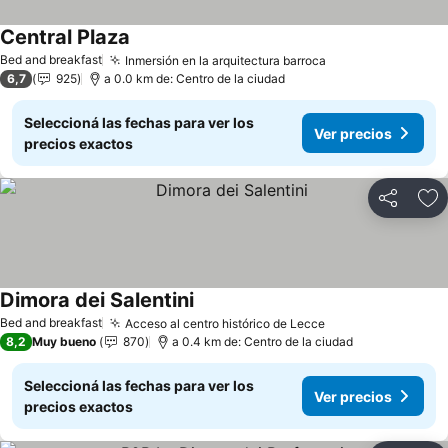
Central Plaza
Ver precios
Bed and breakfast
Inmersión en la arquitectura barroca
Ver precios
6,7
925
a 0.0 km de: Centro de la ciudad
Seleccioná las fechas para ver los
Ver precios
precios exactos
Compartir
Añ
Dimora dei Salentini
Ver precios
Bed and breakfast
Acceso al centro histórico de Lecce
Ver precios
8,2
Muy bueno
870
a 0.4 km de: Centro de la ciudad
Seleccioná las fechas para ver los
Ver precios
precios exactos