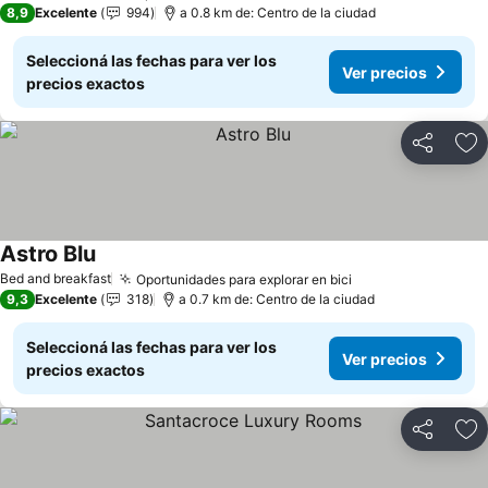
8,9
Excelente
994
a 0.8 km de: Centro de la ciudad
Seleccioná las fechas para ver los
Ver precios
precios exactos
Compartir
Añ
Astro Blu
Ver precios
Bed and breakfast
Oportunidades para explorar en bici
Ver precios
9,3
Excelente
318
a 0.7 km de: Centro de la ciudad
Seleccioná las fechas para ver los
Ver precios
precios exactos
Compartir
Añ