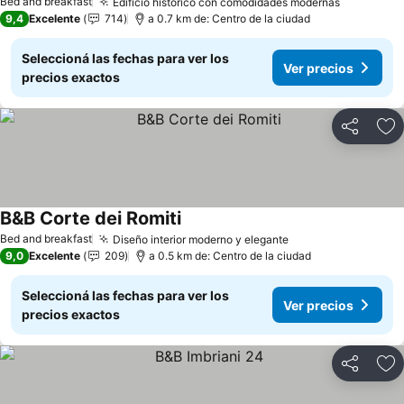
Bed and breakfast
Edificio histórico con comodidades modernas
Ver preci
9,4
Excelente
714
a 0.7 km de: Centro de la ciudad
Seleccioná las fechas para ver los
Ver precios
precios exactos
Compartir
Añ
B&B Corte dei Romiti
Ver precios
Bed and breakfast
Diseño interior moderno y elegante
Ver precios
9,0
Excelente
209
a 0.5 km de: Centro de la ciudad
Seleccioná las fechas para ver los
Ver precios
precios exactos
Compartir
Añ