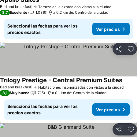
Ver precios
Bed and breakfast
Terraza en la azotea con vistas a la ciudad
Ver precio
8,7
Excelente
1.039
a 0.2 km de: Centro de la ciudad
Seleccioná las fechas para ver los
Ver precios
precios exactos
Compartir
Añ
Trilogy Prestige - Central Premium Suites
Ver pr
Bed and breakfast
Habitaciones insonorizadas con vistas a la ciudad
Ver p
8,1
Muy bueno
715
a 0.1 km de: Centro de la ciudad
Seleccioná las fechas para ver los
Ver precios
precios exactos
Compartir
Añ