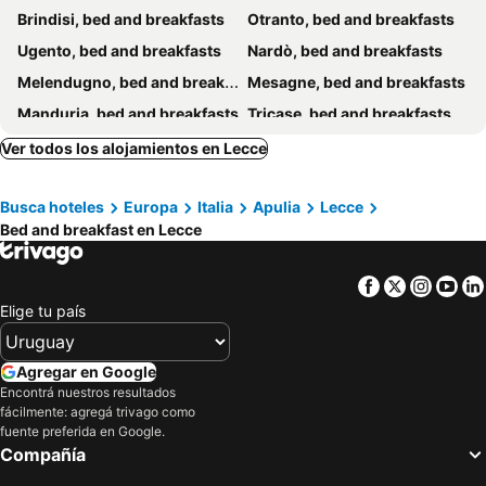
Brindisi, bed and breakfasts
Otranto, bed and breakfasts
Ugento, bed and breakfasts
Nardò, bed and breakfasts
Melendugno, bed and breakfasts
Mesagne, bed and breakfasts
Manduria, bed and breakfasts
Tricase, bed and breakfasts
Avetrana, bed and breakfasts
Parabita, bed and breakfasts
Ver todos los alojamientos en Lecce
Uggiano La Chiesa, bed and breakfasts
Sanarica, bed and breakfasts
Busca hoteles
Europa
Italia
Apulia
Lecce
Torre Santa Susanna, bed and breakfasts
Véglie, bed and breakfasts
Bed and breakfast en Lecce
Alliste, bed and breakfasts
Taviano, bed and breakfasts
Galatina, bed and breakfasts
Racale, bed and breakfasts
Facebook
Twitter
Insta
Yo
Alezio, bed and breakfasts
Novoli, bed and breakfasts
Elige tu país
Casarano, bed and breakfasts
Santa Maria al Bagno, bed and breakfasts
San Pietro Vernotico, bed and breakfasts
Martano, bed and breakfasts
Agregar en Google
Encontrá nuestros resultados
Leverano, bed and breakfasts
Maglie, bed and breakfasts
fácilmente: agregá trivago como
Galatone, bed and breakfasts
Matino, bed and breakfasts
fuente preferida en Google.
Compañía
Lequile, bed and breakfasts
Campi Salentina, bed and breakfasts