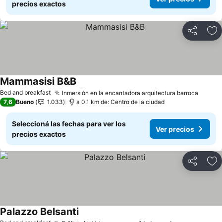
precios exactos
Compartir
Añ
Mammasisi B&B
Ver precios
Bed and breakfast
Inmersión en la encantadora arquitectura barroca
Ver pr
7,6
Bueno
1.033
a 0.1 km de: Centro de la ciudad
Seleccioná las fechas para ver los
Ver precios
precios exactos
Compartir
Añ
Palazzo Belsanti
Ver precios