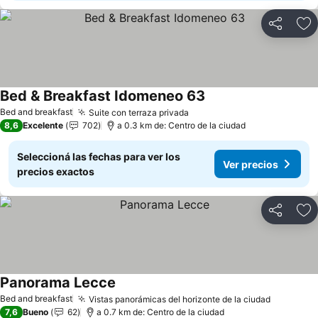
Compartir
Añ
Bed & Breakfast Idomeneo 63
Ver precios
Bed and breakfast
Suite con terraza privada
Ver precios
8,6
Excelente
702
a 0.3 km de: Centro de la ciudad
Seleccioná las fechas para ver los
Ver precios
precios exactos
Compartir
Añ
Panorama Lecce
Ver precios
Bed and breakfast
Vistas panorámicas del horizonte de la ciudad
Ver prec
7,6
Bueno
62
a 0.7 km de: Centro de la ciudad