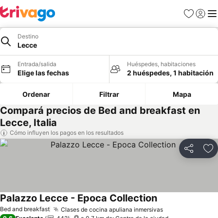
Favoritos
Iniciar 
Me
Destino
Lecce
Entrada/salida
Huéspedes, habitaciones
Elige las fechas
2 huéspedes, 1 habitación
Ordenar
Filtrar
Mapa
Compará precios de Bed and breakfast en
Lecce, Italia
Cómo influyen los pagos en los resultados
Compartir
Añ
Palazzo Lecce - Epoca Collection
Ver precios
Bed and breakfast
Clases de cocina apuliana inmersivas
Ver precios