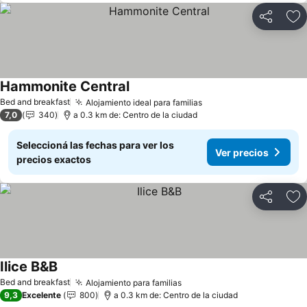
Compartir
Añ
Hammonite Central
Ver precios
Bed and breakfast
Alojamiento ideal para familias
Ver precios
7,0
340
a 0.3 km de: Centro de la ciudad
Seleccioná las fechas para ver los
Ver precios
precios exactos
Compartir
Añ
Ilice B&B
Ver precios
Bed and breakfast
Alojamiento para familias
Ver precios
9,3
Excelente
800
a 0.3 km de: Centro de la ciudad