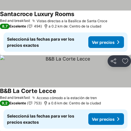
Santacroce Luxury Rooms
Ver precios
Bed and breakfast
Vistas directas a la Basílica de Santa Croce
Ver precio
8,7
Excelente
494
a 0.2 km de: Centro de la ciudad
Seleccioná las fechas para ver los
Ver precios
precios exactos
Compartir
Añ
B&B La Corte Lecce
Ver precios
Bed and breakfast
Acceso cómodo a la estación de tren
Ver precios
9,2
Excelente
753
a 0.6 km de: Centro de la ciudad
Seleccioná las fechas para ver los
Ver precios
precios exactos