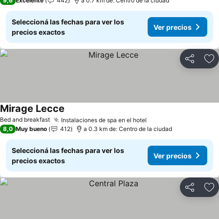
9,6
Excelente
442
a 0.7 km de: Centro de la ciudad
Seleccioná las fechas para ver los
Ver precios
precios exactos
Compartir
Añ
Mirage Lecce
Ver precios
Bed and breakfast
Instalaciones de spa en el hotel
Ver precios
8,0
Muy bueno
412
a 0.3 km de: Centro de la ciudad
Seleccioná las fechas para ver los
Ver precios
precios exactos
Compartir
Añ