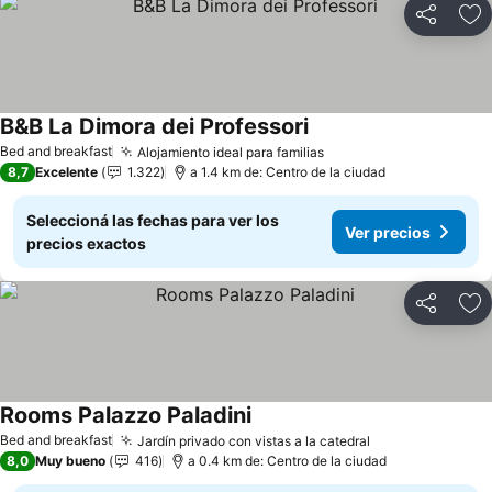
Compartir
Añ
B&B La Dimora dei Professori
Ver precios
Bed and breakfast
Alojamiento ideal para familias
Ver precios
8,7
Excelente
1.322
a 1.4 km de: Centro de la ciudad
Seleccioná las fechas para ver los
Ver precios
precios exactos
Compartir
Añ
Rooms Palazzo Paladini
Ver precios
Bed and breakfast
Jardín privado con vistas a la catedral
Ver precios
8,0
Muy bueno
416
a 0.4 km de: Centro de la ciudad