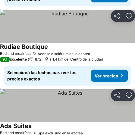
Compartir
Añ
Rudiae Boutique
Ver precios
Bed and breakfast
Acceso a solárium en la azotea
Ver precios
9,1
Excelente
872
a 1.4 km de: Centro de la ciudad
Seleccioná las fechas para ver los
Ver precios
precios exactos
Compartir
Añ
Ada Suites
Ver precios
Bed and breakfast
Spa exclusivo en la azotea
Ver precios