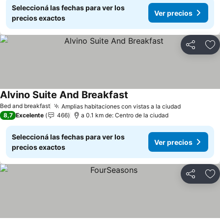
Seleccioná las fechas para ver los
Ver precios
precios exactos
Compartir
Añ
Alvino Suite And Breakfast
Ver precios
Bed and breakfast
Amplias habitaciones con vistas a la ciudad
Ver precio
8,7
Excelente
466
a 0.1 km de: Centro de la ciudad
Seleccioná las fechas para ver los
Ver precios
precios exactos
Compartir
Añ