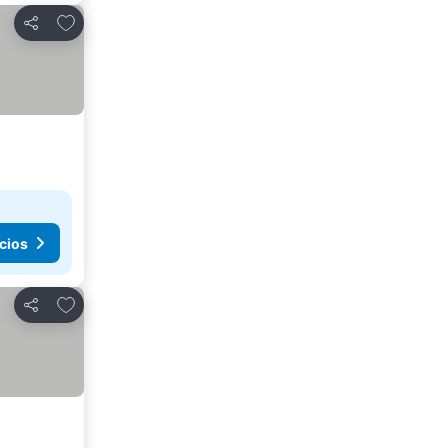
Añadir a favoritos
Compartir
cios
Añadir a favoritos
Compartir