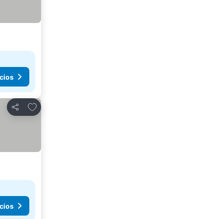
cios
Añadir a favoritos
Compartir
cios