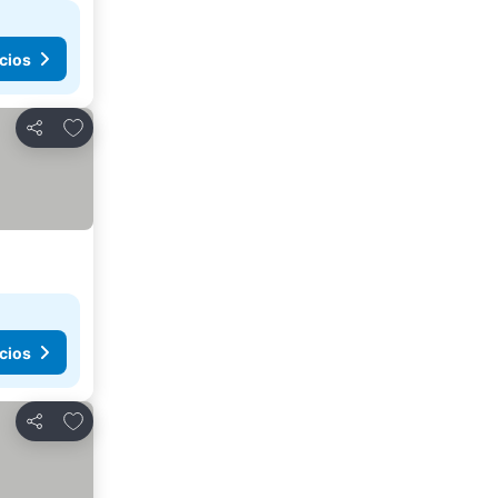
cios
Añadir a favoritos
Compartir
cios
Añadir a favoritos
Compartir