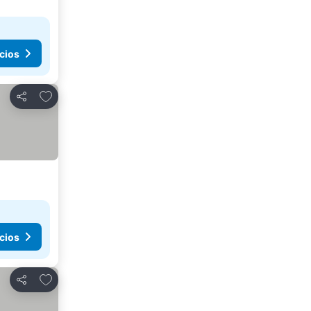
cios
Añadir a favoritos
Compartir
cios
Añadir a favoritos
Compartir