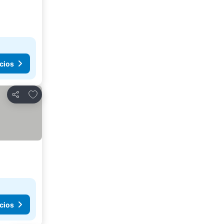
cios
Añadir a favoritos
Compartir
cios