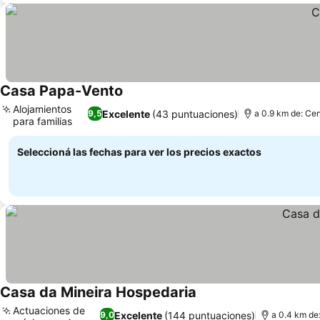
Casa Papa-Vento
Alojamientos
Excelente
(43 puntuaciones)
9,5
a 0.9 km de: Cen
para familias
Seleccioná las fechas para ver los precios exactos
Casa da Mineira Hospedaria
Actuaciones de
Excelente
(144 puntuaciones)
9,0
a 0.4 km de: