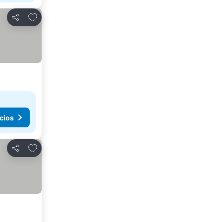
Añadir a favoritos
Compartir
cios
Añadir a favoritos
Compartir