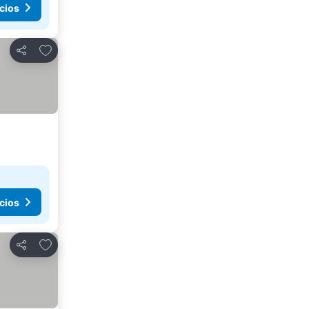
cios
Añadir a favoritos
Compartir
cios
Añadir a favoritos
Compartir