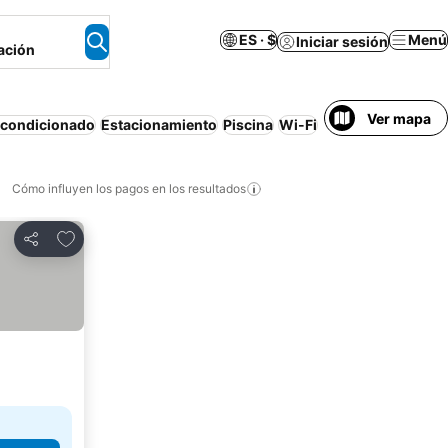
ES · $
Menú
Iniciar sesión
ación
Ver mapa
acondicionado
Estacionamiento
Piscina
Wi-Fi
Cancelación gratu
Cómo influyen los pagos en los resultados
Añadir a favoritos
Compartir